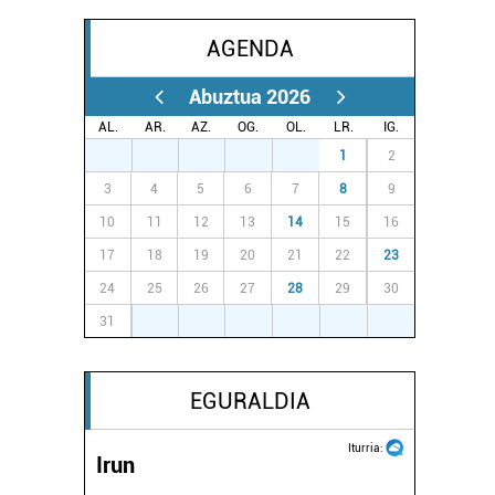
AGENDA
Abuztua 2026
AL.
AR.
AZ.
OG.
OL.
LR.
IG.
27
28
29
30
31
1
2
3
4
5
6
7
8
9
10
11
12
13
14
15
16
17
18
19
20
21
22
23
24
25
26
27
28
29
30
31
1
2
3
4
5
6
EGURALDIA
Iturria:
Irun