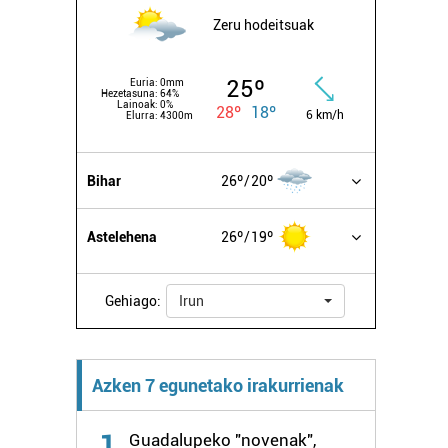
Zeru hodeitsuak
25º
Euria:
0mm
Hezetasuna:
64%
Lainoak:
0%
28º
18º
6 km/h
Elurra:
4300m
Bihar
26º
20º
Astelehena
26º
19º
Gehiago:
Irun
Azken 7 egunetako irakurrienak
1
Guadalupeko "novenak",