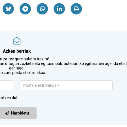
Errenteria-Orereta
Pasaia
Azken berriak
 zaitez gure buletin irekira!
txan ditugun zozketa eta egitasmoak, asteburuko egitarauen agenda eta 
gehiago!
ro zure posta elektronikoan.
artzen dut.
Harpidetu