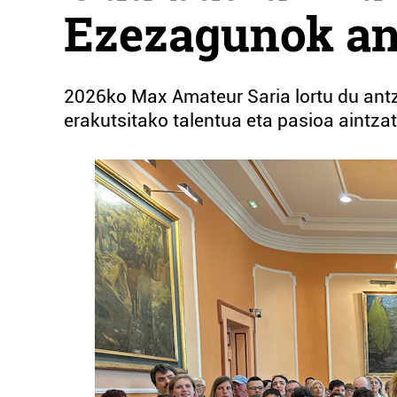
Ezezagunok ant
2026ko Max Amateur Saria lortu du antze
erakutsitako talentua eta pasioa aintzat