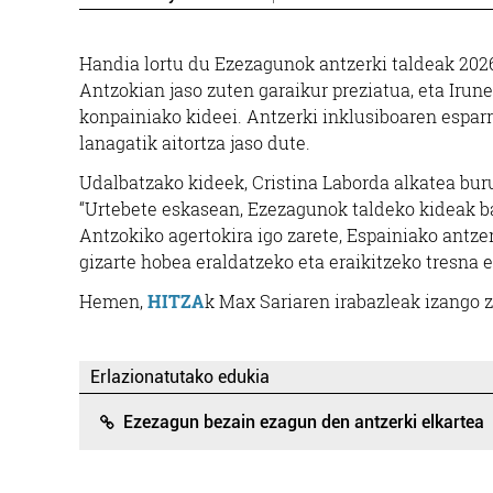
Handia lortu du Ezezagunok antzerki taldeak 2026
Antzokian jaso zuten garaikur preziatua, eta Irune
konpainiako kideei. Antzerki inklusiboaren espar
lanagatik aitortza jaso dute.
Udalbatzako kideek, Cristina Laborda alkatea buru
“Urtebete eskasean, Ezezagunok taldeko kideak b
Antzokiko agertokira igo zarete, Espainiako antzer
gizarte hobea eraldatzeko eta eraikitzeko tresna e
Hemen,
HITZA
k Max Sariaren irabazleak izango z
Erlazionatutako edukia
Supermerkatuak
Ezezagun bezain ezagun den antzerki elkartea
EROSKI DONIBANE
VAL