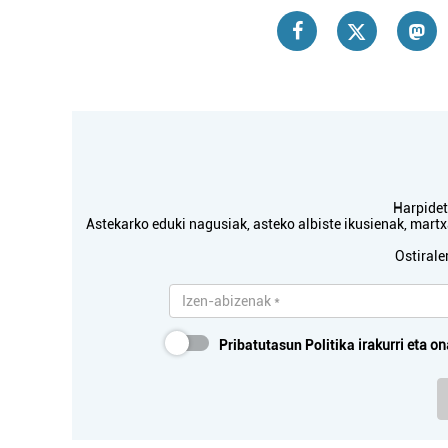
Pasaia
Harpidetu
Astekarko eduki nagusiak, asteko albiste ikusienak, mar
Ostirale
Pribatutasun Politika
irakurri eta on