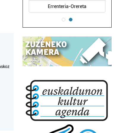
Errenteria-Orereta
askoz