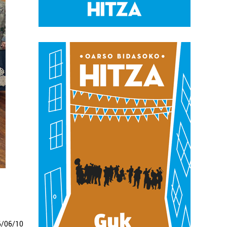
6
/
06
/
10