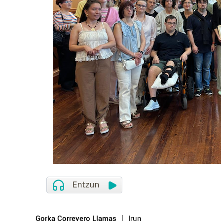
Gorka Correyero Llamas
Irun