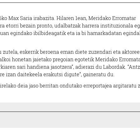
ko Max Saria irabazita. Hilaren 1ean, Meridako Erromatar
ra etorri bezain pronto, udalbatzak harrera instituzionala eg
ruan egindako ibilbideagatik eta ia bi hamarkadatan egind
 zutela, eskerrik beroena eman diete zuzendari eta aktoree
alkoi honetan jaietako pregoian egotetik Meridako Erromat
kiaren sari handiena jasotzera”, adierazi du Labordak. “Ant
re izan daitekeela erakutsi digute”, gaineratu du.
irelako deia jaso berritan ondutako erreportajea argitaratu 
Argazkilaritza
Supermerkatuak
ENTIN FOTO-BIDEOA
EROSKI DONIBA