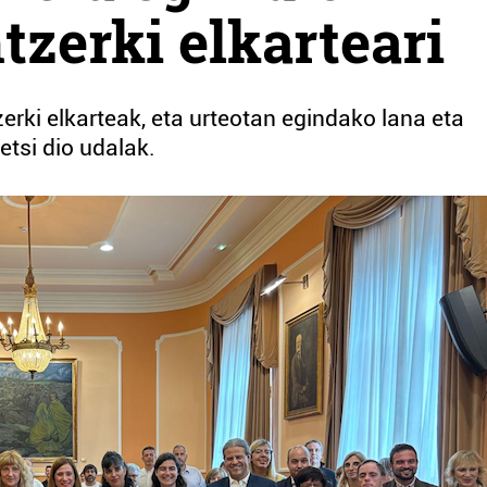
zerki elkarteari
rki elkarteak, eta urteotan egindako lana eta
etsi dio udalak.