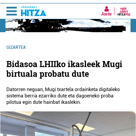
Sartu
GIZARTEA
Bidasoa LHIIko ikasleek Mugi
birtuala probatu dute
Datorren neguan, Mugi txartela ordainketa digitaleko
sistema berria ezarriko dute eta dagoeneko proba
pilotua egin dute hainbat ikaslekin.