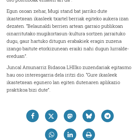
Egun osoan zehar, Mugi stand bat jarriko dute
ikastetxean ikasleek txartel berriak egiteko aukera izan
dezaten. “Belaunaldi berrien artean garraio publikoan
oinarritutako mugikortasun-kultura sortzen jarraituko
dugu, gaur hartuko ditugun erabakiek eragin zuzena
izango baitute etorkizunean eraiki nahi dugun lurralde-
ereduan”.
Juncal Amunarriz Bidasoa LHIIko zuzendariak egitasmo
hau oso interesgarria dela iritzi dio. “Gure ikasleek
ikastetxean egunero lan egiten dutenaren aplikazio
praktikoa bizi dute”.