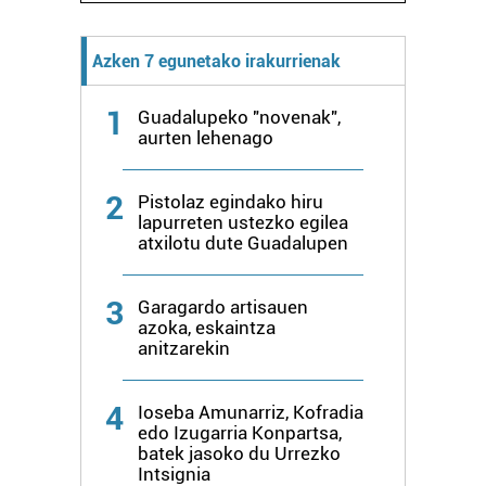
Azken 7 egunetako irakurrienak
1
Guadalupeko "novenak",
aurten lehenago
2
Pistolaz egindako hiru
lapurreten ustezko egilea
atxilotu dute Guadalupen
3
Garagardo artisauen
azoka, eskaintza
anitzarekin
4
Ioseba Amunarriz, Kofradia
edo Izugarria Konpartsa,
batek jasoko du Urrezko
Intsignia