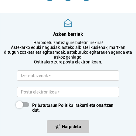
Azken berriak
Harpidetu zaitez gure buletin irekira!
Astekarko eduki nagusiak, asteko albiste ikusienak, martxan
ditugun zozketa eta egitasmoak, asteburuko egitarauen agenda eta
askoz gehiago!
Ostiralero zure posta elektronikoan.
Pribatutasun Politika
irakurri eta onartzen
dut.
Harpidetu