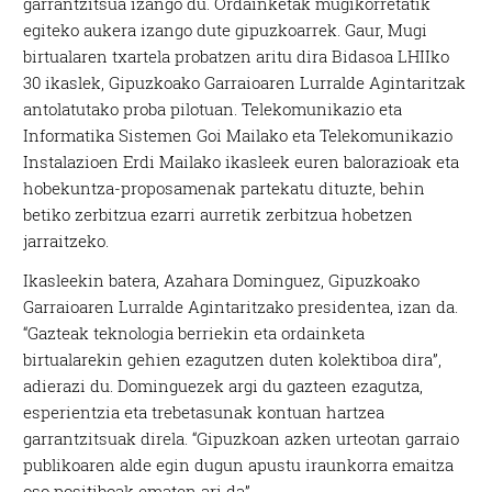
garrantzitsua izango du. Ordainketak mugikorretatik
egiteko aukera izango dute gipuzkoarrek. Gaur, Mugi
birtualaren txartela probatzen aritu dira Bidasoa LHIIko
30 ikaslek, Gipuzkoako Garraioaren Lurralde Agintaritzak
antolatutako proba pilotuan. Telekomunikazio eta
Informatika Sistemen Goi Mailako eta Telekomunikazio
Instalazioen Erdi Mailako ikasleek euren balorazioak eta
hobekuntza-proposamenak partekatu dituzte, behin
betiko zerbitzua ezarri aurretik zerbitzua hobetzen
jarraitzeko.
Ikasleekin batera, Azahara Dominguez, Gipuzkoako
Garraioaren Lurralde Agintaritzako presidentea, izan da.
“Gazteak teknologia berriekin eta ordainketa
birtualarekin gehien ezagutzen duten kolektiboa dira”,
adierazi du. Dominguezek argi du gazteen ezagutza,
esperientzia eta trebetasunak kontuan hartzea
garrantzitsuak direla. “Gipuzkoan azken urteotan garraio
publikoaren alde egin dugun apustu iraunkorra emaitza
oso positiboak ematen ari da”.