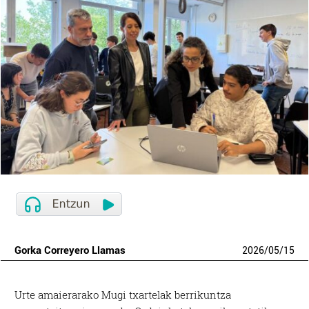
Gorka Correyero Llamas
2026
/
05
/
15
Urte amaierarako Mugi txartelak berrikuntza