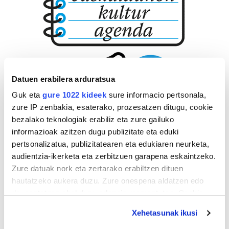
Datuen erabilera arduratsua
Guk eta
gure 1022 kideek
sure informacio pertsonala,
zure IP zenbakia, esaterako, prozesatzen ditugu, cookie
bezalako teknologiak erabiliz eta zure gailuko
informazioak azitzen dugu publizitate eta eduki
pertsonalizatua, publizitatearen eta edukiaren neurketa,
audientzia-ikerketa eta zerbitzuen garapena eskaintzeko.
Zure datuak nork eta zertarako erabiltzen dituen
hautatzeko aukera duzu. Zure onespena aldatzen edo
deuseztatzen ahal duzu edozein momentutan, Cookie
deklaraziotik edo Privacy triggerean klikatuz.
Xehetasunak ikusi