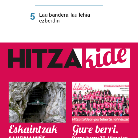
5
Lau bandera, lau lehia
ezberdin
Eskaintzak
Gure berri.