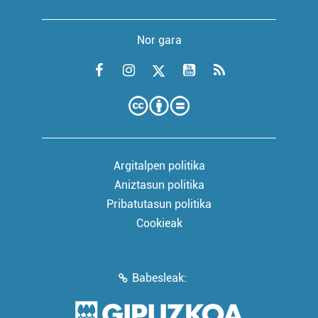
Nor gara
Argitalpen politika
Aniztasun politika
Pribatutasun politika
Cookieak
Babesleak: