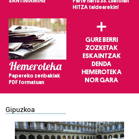
SANTIMAMIÑE
Parte hartu 33. Lilatoian
HITZA taldearekin!
+
GURE BERRI
ZOZKETAK
ESKAINTZAK
Hemeroteka
DENDA
HEMEROTEKA
Papereko zenbakiak
NOR GARA
PDF formatuan
Gipuzkoa