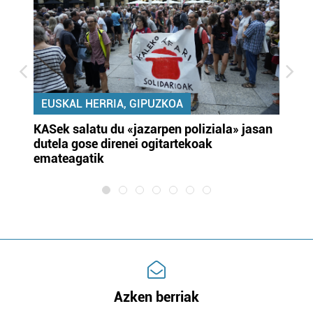
EUSKAL HERRIA, GIPUZKOA
KASek salatu du «jazarpen poliziala» jasan
Pa
dutela gose direnei ogitartekoak
da
emateagatik
«s
Azken berriak