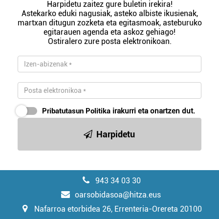
Harpidetu zaitez gure buletin irekira!
Astekarko eduki nagusiak, asteko albiste ikusienak,
martxan ditugun zozketa eta egitasmoak, asteburuko
egitarauen agenda eta askoz gehiago!
Ostiralero zure posta elektronikoan.
Pribatutasun Politika
irakurri eta onartzen dut.
Harpidetu
943 34 03 30
oarsobidasoa@hitza.eus
Nafarroa etorbidea 26, Errenteria-Orereta 20100