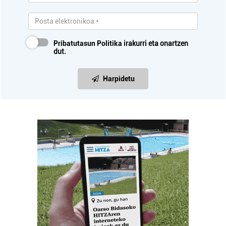
Pribatutasun Politika
irakurri eta onartzen
dut.
Harpidetu