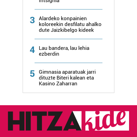
Intsignia
3
Alardeko konpainien
koloreekin desfilatu ahalko
dute Jaizkibelgo kideek
4
Lau bandera, lau lehia
ezberdin
5
Gimnasia aparatuak jarri
dituzte Biteri kalean eta
Kasino Zaharran