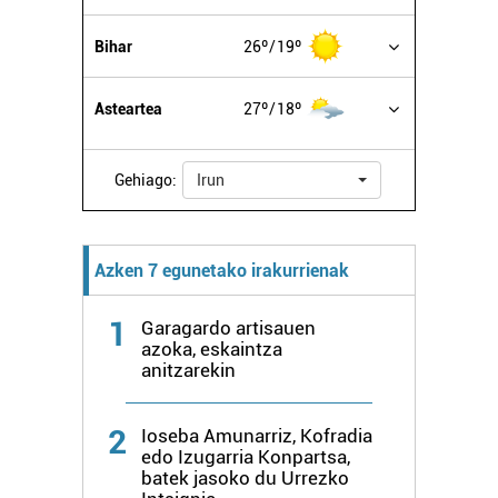
buruzko informazio gehiago eta ezarri zure lehentasunak
datuen atalean. Edozein unetan alda edo ken dezakezu
Bihar
26º
19º
zure baimena Cookieen adierazpenean.
Asteartea
27º
18º
Webgune honek cookie propioak eta hirugarrenen cookie-
fitxategiak erabiltzen ditu. Zure esperientzia eta
zerbitzuak hobetzeko asmoz, cookie teknologiaz
Gehiago:
Irun
baliatzen gara. Ohar hau onartuz gero, teknologia hori
erabiltzeko baimen esplizitua ematen diguzu.
Gehiago
irakurri
Azken 7 egunetako irakurrienak
1
Garagardo artisauen
azoka, eskaintza
anitzarekin
2
Ioseba Amunarriz, Kofradia
edo Izugarria Konpartsa,
batek jasoko du Urrezko