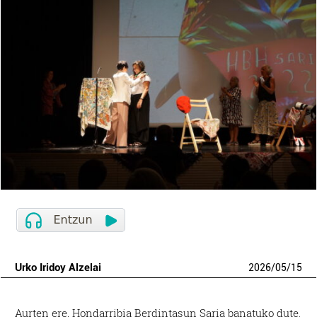
Urko Iridoy Alzelai
2026
/
05
/
15
Aurten ere, Hondarribia Berdintasun Saria banatuko dute.