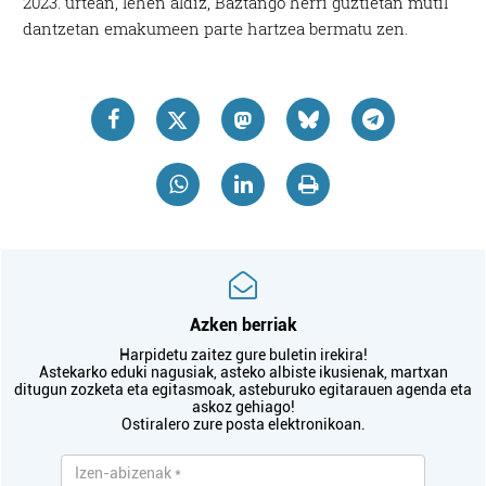
2023. urtean, lehen aldiz, Baztango herri guztietan mutil
dantzetan emakumeen parte hartzea bermatu zen.
Azken berriak
Harpidetu zaitez gure buletin irekira!
Astekarko eduki nagusiak, asteko albiste ikusienak, martxan
ditugun zozketa eta egitasmoak, asteburuko egitarauen agenda eta
askoz gehiago!
Ostiralero zure posta elektronikoan.