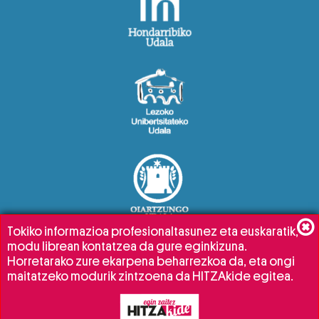
Tokiko informazioa profesionaltasunez eta euskaratik,
modu librean kontatzea da gure eginkizuna.
Horretarako zure ekarpena beharrezkoa da, eta ongi
maitatzeko modurik zintzoena da HITZAkide egitea.