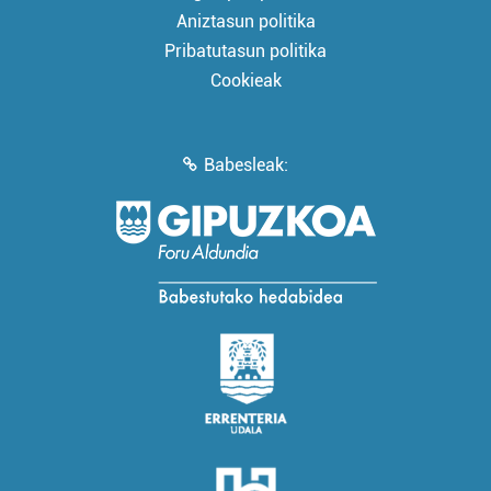
Aniztasun politika
Pribatutasun politika
Cookieak
Babesleak: