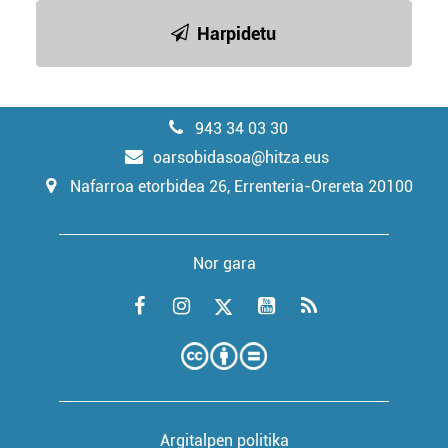
Harpidetu
943 34 03 30
oarsobidasoa@hitza.eus
Nafarroa etorbidea 26, Errenteria-Orereta 20100
Nor gara
Argitalpen politika