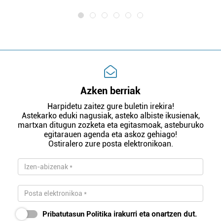
Azken berriak
Harpidetu zaitez gure buletin irekira!
Astekarko eduki nagusiak, asteko albiste ikusienak,
martxan ditugun zozketa eta egitasmoak, asteburuko
egitarauen agenda eta askoz gehiago!
Ostiralero zure posta elektronikoan.
Pribatutasun Politika
irakurri eta onartzen dut.