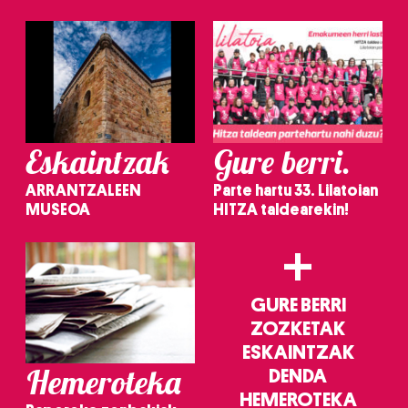
Eskaintzak
Gure berri.
ARRANTZALEEN
Parte hartu 33. Lilatoian
MUSEOA
HITZA taldearekin!
+
GURE BERRI
ZOZKETAK
ESKAINTZAK
Hemeroteka
DENDA
HEMEROTEKA