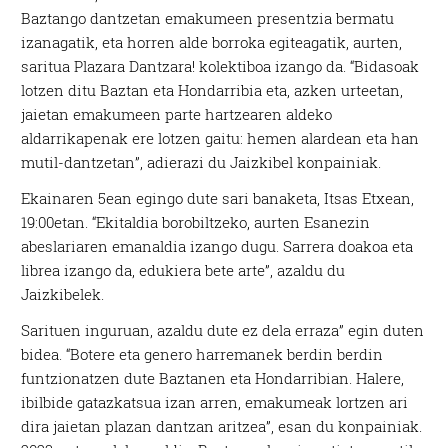
Baztango dantzetan emakumeen presentzia bermatu
izanagatik, eta horren alde borroka egiteagatik, aurten,
saritua Plazara Dantzara! kolektiboa izango da. “Bidasoak
lotzen ditu Baztan eta Hondarribia eta, azken urteetan,
jaietan emakumeen parte hartzearen aldeko
aldarrikapenak ere lotzen gaitu: hemen alardean eta han
mutil-dantzetan”, adierazi du Jaizkibel konpainiak.
Ekainaren 5ean egingo dute sari banaketa, Itsas Etxean,
19:00etan. “Ekitaldia borobiltzeko, aurten Esanezin
abeslariaren emanaldia izango dugu. Sarrera doakoa eta
librea izango da, edukiera bete arte”, azaldu du
Jaizkibelek.
Sarituen inguruan, azaldu dute ez dela erraza” egin duten
bidea. “Botere eta genero harremanek berdin berdin
funtzionatzen dute Baztanen eta Hondarribian. Halere,
ibilbide gatazkatsua izan arren, emakumeak lortzen ari
dira jaietan plazan dantzan aritzea”, esan du konpainiak.