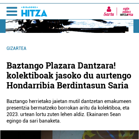
Sartu
GIZARTEA
Baztango Plazara Dantzara!
kolektiboak jasoko du aurtengo
Hondarribia Berdintasun Saria
Baztango herrietako jaietan mutil dantzetan emakumeen
presentzia bermatzeko borrokan aritu da kolektiboa, eta
2023. urtean lortu zuten lehen aldiz. Ekainaren 5ean
egingo da sari banaketa.