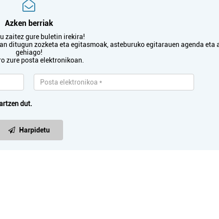
Azken berriak
 zaitez gure buletin irekira!
txan ditugun zozketa eta egitasmoak, asteburuko egitarauen agenda eta 
gehiago!
ro zure posta elektronikoan.
artzen dut.
Harpidetu