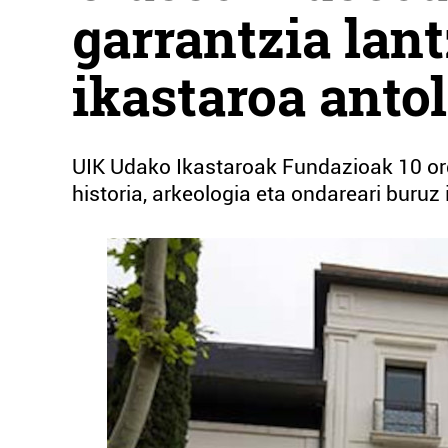
garrantzia lan
ikastaroa anto
UIK Udako Ikastaroak Fundazioak 10 ord
historia, arkeologia eta ondareari buruz