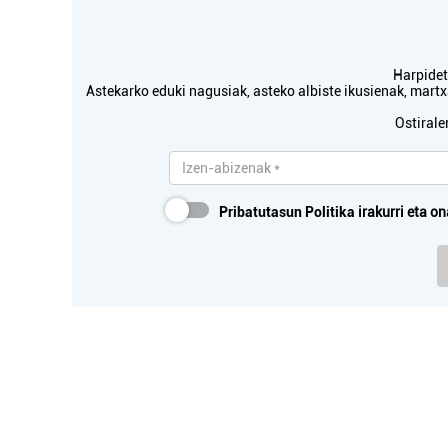
Harpidetu
Astekarko eduki nagusiak, asteko albiste ikusienak, mar
Ostirale
Pribatutasun Politika
irakurri eta on