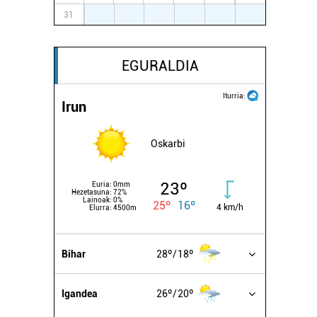
31
1
2
3
4
5
6
EGURALDIA
Iturria:
Irun
Oskarbi
23º
Euria:
0mm
Hezetasuna:
72%
Lainoak:
0%
25º
16º
4 km/h
Elurra:
4500m
Bihar
28º
18º
Igandea
26º
20º