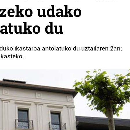
tzeko udako
latuko du
uko ikastaroa antolatuko du uztailaren 2an;
 ikasteko.