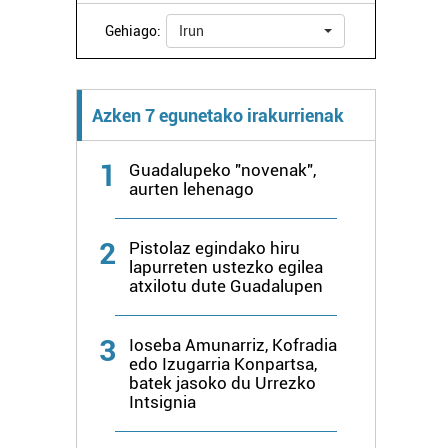
Gehiago:
Irun
Azken 7 egunetako irakurrienak
1
Guadalupeko "novenak",
aurten lehenago
2
Pistolaz egindako hiru
lapurreten ustezko egilea
atxilotu dute Guadalupen
3
Ioseba Amunarriz, Kofradia
edo Izugarria Konpartsa,
batek jasoko du Urrezko
Intsignia