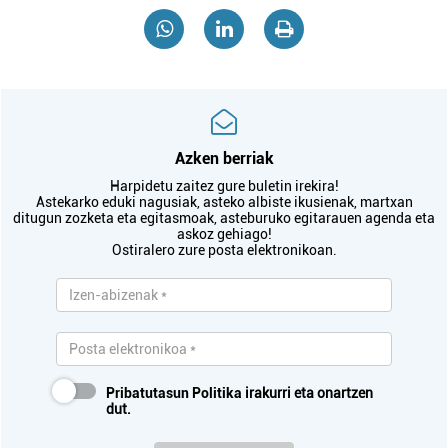
Azken berriak
Harpidetu zaitez gure buletin irekira!
Astekarko eduki nagusiak, asteko albiste ikusienak, martxan
ditugun zozketa eta egitasmoak, asteburuko egitarauen agenda eta
askoz gehiago!
Ostiralero zure posta elektronikoan.
Pribatutasun Politika
irakurri eta onartzen
dut.