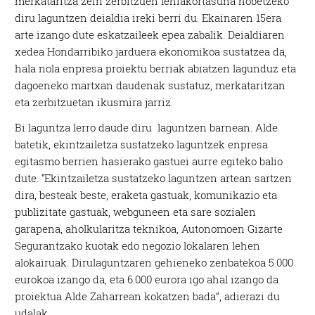
merkataritza zein zerbitzuen lehiakortasuna hobetzeko
diru laguntzen deialdia ireki berri du. Ekainaren 15era
arte izango dute eskatzaileek epea zabalik. Deialdiaren
xedea Hondarribiko jarduera ekonomikoa sustatzea da,
hala nola enpresa proiektu berriak abiatzen lagunduz eta
dagoeneko martxan daudenak sustatuz, merkataritzan
eta zerbitzuetan ikusmira jarriz.
Bi laguntza lerro daude diru laguntzen barnean. Alde
batetik, ekintzailetza sustatzeko laguntzek enpresa
egitasmo berrien hasierako gastuei aurre egiteko balio
dute. “Ekintzailetza sustatzeko laguntzen artean sartzen
dira, besteak beste, eraketa gastuak, komunikazio eta
publizitate gastuak, webguneen eta sare sozialen
garapena, aholkularitza teknikoa, Autonomoen Gizarte
Segurantzako kuotak edo negozio lokalaren lehen
alokairuak. Dirulaguntzaren gehieneko zenbatekoa 5.000
eurokoa izango da, eta 6.000 eurora igo ahal izango da
proiektua Alde Zaharrean kokatzen bada”, adierazi du
udalak.