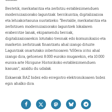
Bestetik, merkataritza eta zerbitzu establezimenduen
modernizaziorako laguntzak: berrikuntza, digitalizazioa
eta lehiakortasuna sustatzeko. “Bestalde, merkataritza eta
zerbitzuen modernizaziorako laguntzek lokalaren
eraberritze lanak, ekipamendu berriak,
digitalizazioarekin lotutako tresnak edo komunikazio eta
marketin zerbitzuak finantzatu ahal izango dituzte.
Laguntzak onartutako inbertsioaren %50era iritsi ahal
izango dira, gehienez 8.000 euroko mugarekin, eta 10.000
eurora arte Hirigune Historikoko establezimenduen
kasuan”, azaldu du udalak.
Eskaerak BAZ bidez edo erregistro elektronikoaren bidez
egin ahalko dira.