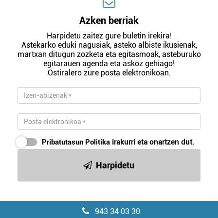
Azken berriak
Harpidetu zaitez gure buletin irekira!
Astekarko eduki nagusiak, asteko albiste ikusienak,
martxan ditugun zozketa eta egitasmoak, asteburuko
egitarauen agenda eta askoz gehiago!
Ostiralero zure posta elektronikoan.
Pribatutasun Politika
irakurri eta onartzen dut.
Harpidetu
943 34 03 30