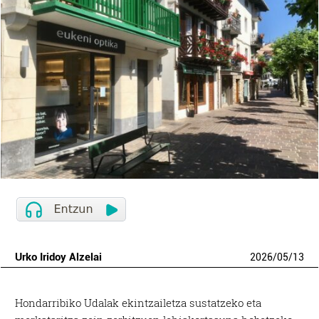
Urko Iridoy Alzelai
2026
/
05
/
13
Hondarribiko Udalak ekintzailetza sustatzeko eta