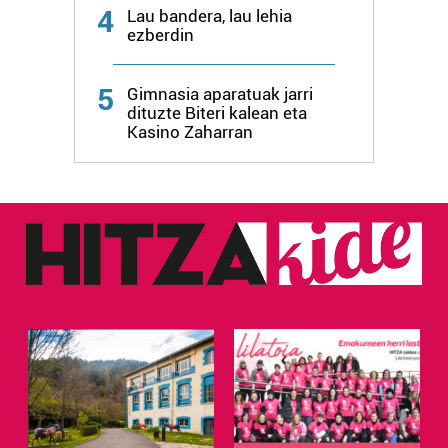
4
Lau bandera, lau lehia
ezberdin
5
Gimnasia aparatuak jarri
dituzte Biteri kalean eta
Kasino Zaharran