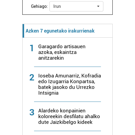
Gehiago:
Irun
Azken 7 egunetako irakurrienak
1
Garagardo artisauen
azoka, eskaintza
anitzarekin
2
Ioseba Amunarriz, Kofradia
edo Izugarria Konpartsa,
batek jasoko du Urrezko
Intsignia
3
Alardeko konpainien
koloreekin desfilatu ahalko
dute Jaizkibelgo kideek