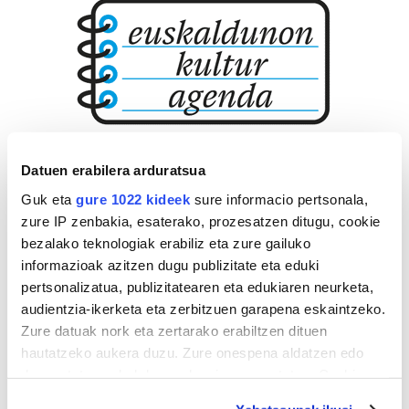
Datuen erabilera arduratsua
Guk eta
gure 1022 kideek
sure informacio pertsonala,
zure IP zenbakia, esaterako, prozesatzen ditugu, cookie
bezalako teknologiak erabiliz eta zure gailuko
informazioak azitzen dugu publizitate eta eduki
pertsonalizatua, publizitatearen eta edukiaren neurketa,
audientzia-ikerketa eta zerbitzuen garapena eskaintzeko.
Zure datuak nork eta zertarako erabiltzen dituen
hautatzeko aukera duzu. Zure onespena aldatzen edo
deuseztatzen ahal duzu edozein momentutan, Cookie
deklaraziotik edo Privacy triggerean klikatuz.