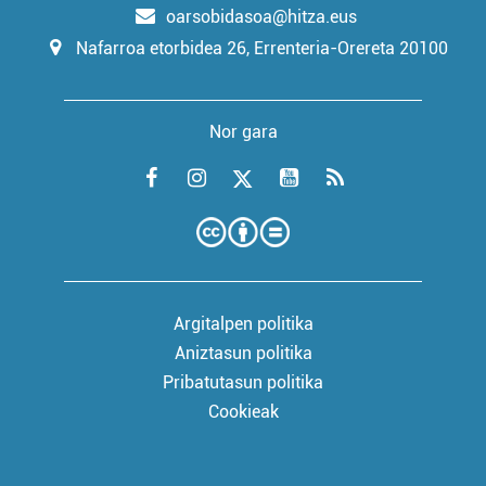
oarsobidasoa@hitza.eus
Nafarroa etorbidea 26, Errenteria-Orereta 20100
Nor gara
Argitalpen politika
Aniztasun politika
Pribatutasun politika
Cookieak