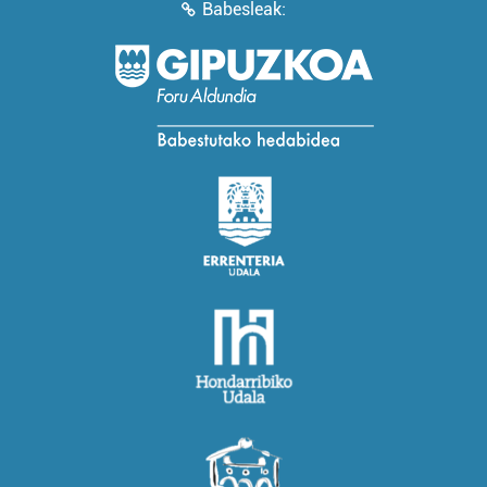
Babesleak: