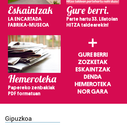
Eskaintzak
Gure berri.
LA ENCARTADA
Parte hartu 33. Lilatoian
FABRIKA-MUSEOA
HITZA taldearekin!
+
GURE BERRI
ZOZKETAK
ESKAINTZAK
Hemeroteka
DENDA
HEMEROTEKA
Papereko zenbakiak
NOR GARA
PDF formatuan
Gipuzkoa