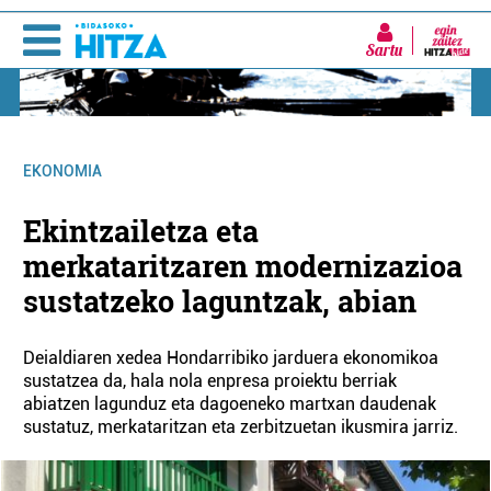
Sartu
EKONOMIA
Ekintzailetza eta
merkataritzaren modernizazioa
sustatzeko laguntzak, abian
Deialdiaren xedea Hondarribiko jarduera ekonomikoa
sustatzea da, hala nola enpresa proiektu berriak
abiatzen lagunduz eta dagoeneko martxan daudenak
sustatuz, merkataritzan eta zerbitzuetan ikusmira jarriz.