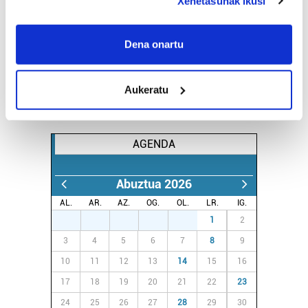
Xehetasunak ikusi
If you allow, we would also like to:
Collect information about your geographical
Dena onartu
location which can be accurate to within several
meters
Aukeratu
Identify your device by actively scanning it for
specific characteristics (fingerprinting)
Find out more about how your personal data is processed
AGENDA
and set your preferences in the
details section
.
Guk eta gure bazkideek zure datu pertsonalak
Abuztua 2026
prozesatzen ditugu, zure IP zenbakia, besteak beste,
AL.
AR.
AZ.
OG.
OL.
LR.
IG.
teknologia erabiliz, cookieak adibidez, iragarki eta eduki
27
28
29
30
31
1
2
pertsonalizatuak eskaintzeko, iragarkiak eta edukia
3
4
5
6
7
8
9
neurtzeko, jendeari buruzko informazioa biltzeko eta
produktuak garatzeko. Zure datuak nork eta zertarako
10
11
12
13
14
15
16
erabiltzen dituen hauta dezakezu.
17
18
19
20
21
22
23
24
25
26
27
28
29
30