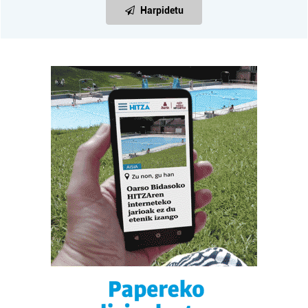
Harpidetu