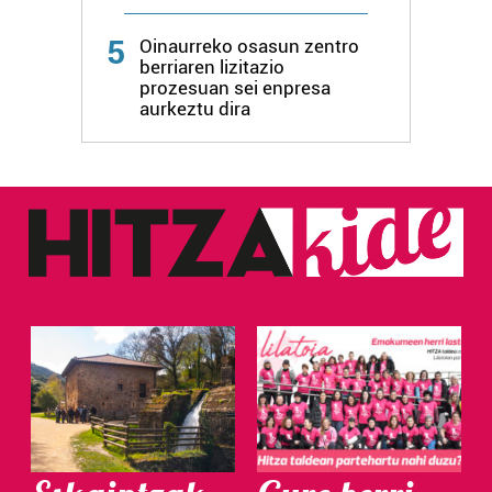
5
Oinaurreko osasun zentro
berriaren lizitazio
prozesuan sei enpresa
aurkeztu dira