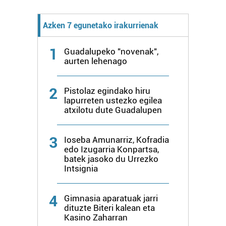
fitxategiak erabiltzen ditu. Zure esperientzia eta
zerbitzuak hobetzeko asmoz, cookie teknologiaz
Azken 7 egunetako irakurrienak
baliatzen gara. Ohar hau onartuz gero, teknologia hori
erabiltzeko baimen esplizitua ematen diguzu.
Gehiago
1
Guadalupeko "novenak",
irakurri
aurten lehenago
2
Pistolaz egindako hiru
lapurreten ustezko egilea
atxilotu dute Guadalupen
3
Ioseba Amunarriz, Kofradia
edo Izugarria Konpartsa,
batek jasoko du Urrezko
Intsignia
4
Gimnasia aparatuak jarri
dituzte Biteri kalean eta
Kasino Zaharran