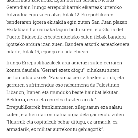
Gerendiain Irungo errepublikarrak elkarteak urteroko
hitzordua egin zuen atzo, hilak 12. Errepublikaren
banderaren igoera ekitaldia egin zuten San Juan plazan.
Ekitaldian hamarnaka lagun bildu ziren, eta Gloria del
Puerto Bidasotik erbesteratuetako baten ilobak bandera
igotzeko ardura izan zuen. Bandera atzotik asteazkenera
bitarte, hilak 15, egongo da udaletxean.
Irungo Errepublikazaleek argi adierazi zuten gerraren
kontra daudela. “Gerrari ezetz diogu”, oihakatu zuten
bertan bildutakoek. “Faxismoa berriz hazten ari da, eta
gerraren sufrimendua oso nabarmena da Palestinan,
Libanon, Iranen eta munduko beste hainbat lekutan.
Beldurra, gerra eta gorrotoa hazten ari da”.
Errepublikarrek frankismoaren zilegitasun eza salatu
zuten, eta herritarron nahia argia dela gaineratu zuten:
“Haurrak eta ospitaleak behar ditugu, ez armarik, ez
armadarik, ez militar aurrekontu gehiagorik”.