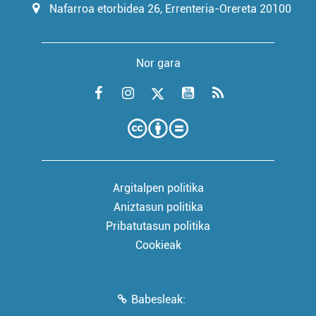
Nafarroa etorbidea 26, Errenteria-Orereta 20100
Nor gara
Argitalpen politika
Aniztasun politika
Pribatutasun politika
Cookieak
Babesleak: