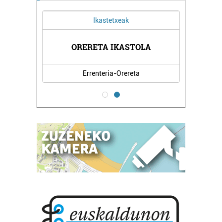
Ikastetxeak
A
ORERETA IKASTOLA
Errenteria-Orereta