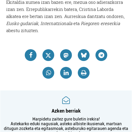
Ekitaldia xumea izan bazen ere, mezua oso adierazkorra
izan zen. Errepublikarrekin batera, Cristina Laborda
alkatea ere bertan izan zen. Aurreskua dantzatu ondoren,
Eusko gudariak, Internatzionala
eta
Riegoren ereserkia
abestu zituzten.
Azken berriak
Harpidetu zaitez gure buletin irekira!
Astekarko eduki nagusiak, asteko albiste ikusienak, martxan
ditugun zozketa eta egitasmoak, asteburuko egitarauen agenda eta