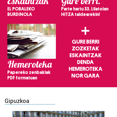
Eskaintzak
Gure berri.
EL POBALEKO
Parte hartu 33. Lilatoian
BURDINOLA
HITZA taldearekin!
+
GURE BERRI
ZOZKETAK
ESKAINTZAK
Hemeroteka
DENDA
HEMEROTEKA
Papereko zenbakiak
NOR GARA
PDF formatuan
Gipuzkoa