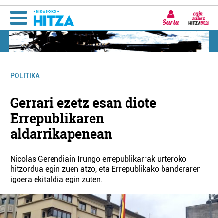
Sartu
POLITIKA
Gerrari ezetz esan diote
Errepublikaren
aldarrikapenean
Nicolas Gerendiain Irungo errepublikarrak urteroko
hitzordua egin zuen atzo, eta Errepublikako banderaren
igoera ekitaldia egin zuten.