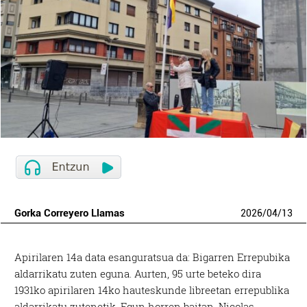
Gorka Correyero Llamas
2026
/
04
/
13
Apirilaren 14a data esanguratsua da: Bigarren Errepubika
aldarrikatu zuten eguna. Aurten, 95 urte beteko dira
1931ko apirilaren 14ko hauteskunde libreetan errepublika
aldarrikatu zutenetik. Egun horren baitan, Nicolas