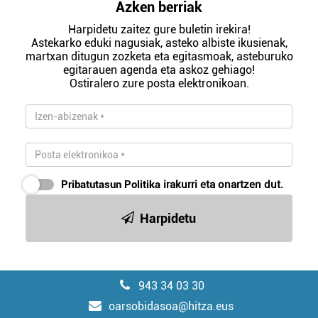
Azken berriak
Harpidetu zaitez gure buletin irekira!
Astekarko eduki nagusiak, asteko albiste ikusienak,
martxan ditugun zozketa eta egitasmoak, asteburuko
egitarauen agenda eta askoz gehiago!
Ostiralero zure posta elektronikoan.
Pribatutasun Politika
irakurri eta onartzen dut.
Harpidetu
943 34 03 30
oarsobidasoa@hitza.eus