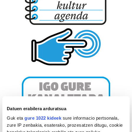
Datuen erabilera arduratsua
Guk eta
gure 1022 kideek
sure informacio pertsonala,
zure IP zenbakia, esaterako, prozesatzen ditugu, cookie
bezalako teknologiak erabiliz eta zure gailuko