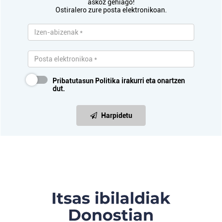
askoz gehiago!
Ostiralero zure posta elektronikoan.
Pribatutasun Politika
irakurri eta onartzen
dut.
Harpidetu