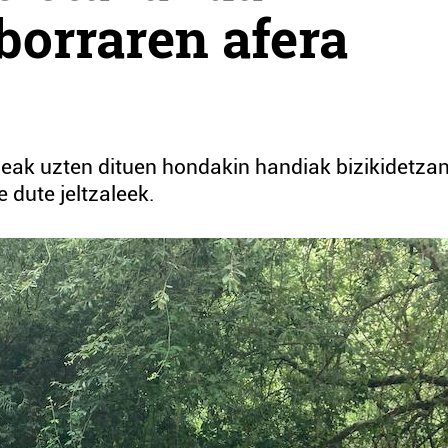
orraren afera
eak uzten dituen hondakin handiak bizikidetzan
 dute jeltzaleek.