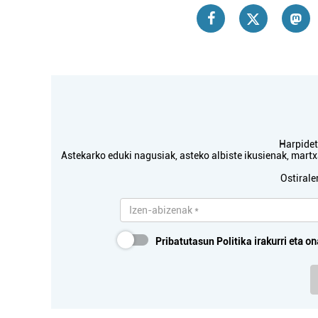
Harpidetu
Astekarko eduki nagusiak, asteko albiste ikusienak, mar
Ostirale
Pribatutasun Politika
irakurri eta on