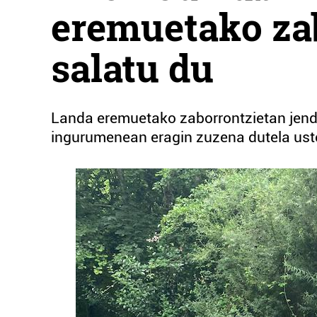
eremuetako zab
salatu du
Landa eremuetako zaborrontzietan jend
ingurumenean eragin zuzena dutela uste