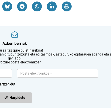
Pasaia
Oiartzun
Azken berriak
 zaitez gure buletin irekira!
txan ditugun zozketa eta egitasmoak, asteburuko egitarauen agenda eta 
gehiago!
ro zure posta elektronikoan.
artzen dut.
Harpidetu