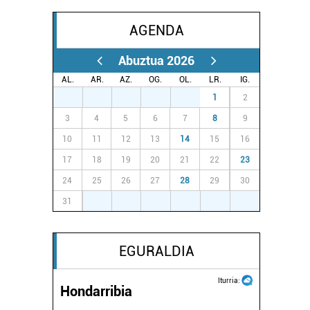
AGENDA
Abuztua 2026
AL.
AR.
AZ.
OG.
OL.
LR.
IG.
27
28
29
30
31
1
2
3
4
5
6
7
8
9
10
11
12
13
14
15
16
17
18
19
20
21
22
23
24
25
26
27
28
29
30
31
1
2
3
4
5
6
EGURALDIA
Iturria:
Hondarribia