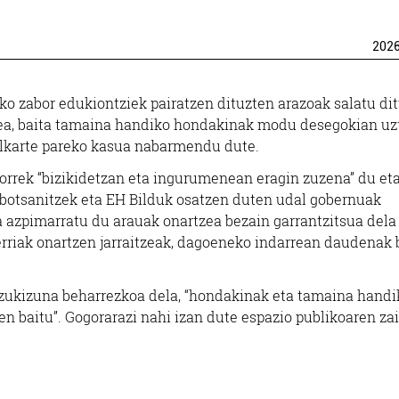
202
o zabor edukiontziek pairatzen dituzten arazoak salatu dit
zea, baita tamaina handiko hondakinak modu desegokian uz
o elkarte pareko kasua nabarmendu dute.
orrek “bizikidetzan eta ingurumenean eragin zuzena” du eta
botsanitzek eta EH Bilduk osatzen duten udal gobernuak
a azpimarratu du arauak onartzea bezain garrantzitsua dela
erriak onartzen jarraitzeak, dagoeneko indarrean daudenak
antzukizuna beharrezkoa dela, “hondakinak eta tamaina handi
 baitu”. Gogorarazi nahi izan dute espazio publikoaren za
Janari dendak
Haur eskolak
SANTAMARIA
URMENDI HAUR ES
ARRANDEGIA