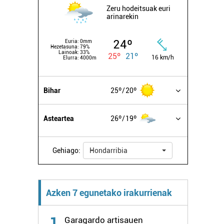
Zeru hodeitsuak euri
arinarekin
24º
Euria:
0mm
Hezetasuna:
79%
Lainoak:
33%
25º
21º
16 km/h
Elurra:
4000m
Bihar
25º
20º
Asteartea
26º
19º
Gehiago:
Hondarribia
Azken 7 egunetako irakurrienak
1
Garagardo artisauen