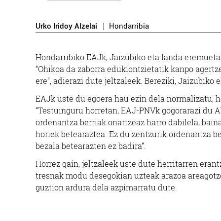
Urko Iridoy Alzelai
Hondarribia
Hondarribiko EAJk, Jaizubiko eta landa eremuetak
“Ohikoa da zaborra edukiontzietatik kanpo agert
ere”, adierazi dute jeltzaleek. Bereziki, Jaizubik
EAJk uste du egoera hau ezin dela normalizatu, h
“Testuinguru horretan, EAJ-PNVk gogorarazi du A
ordenantza berriak onartzeaz harro dabilela, bain
horiek betearaztea. Ez du zentzurik ordenantza b
bezala betearazten ez badira”.
Horrez gain, jeltzaleek uste dute herritarren er
tresnak modu desegokian uzteak arazoa areagotzen
guztion ardura dela azpimarratu dute.