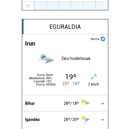
31
1
2
3
4
5
6
EGURALDIA
Iturria:
Irun
Zeru hodeitsuak
19º
Euria:
0mm
Hezetasuna:
89%
Lainoak:
15%
25º
16º
2 km/h
Elurra:
4500m
Bihar
28º
18º
Igandea
26º
20º