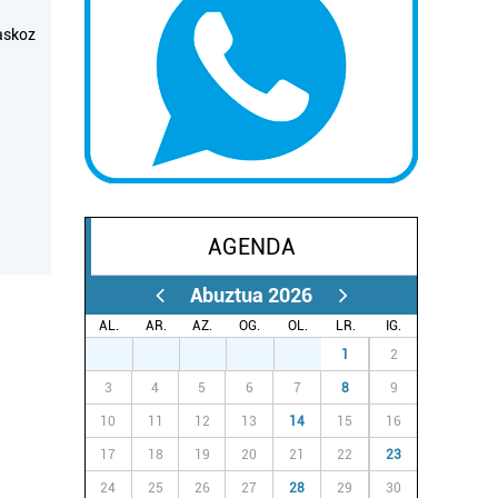
askoz
AGENDA
Abuztua 2026
AL.
AR.
AZ.
OG.
OL.
LR.
IG.
27
28
29
30
31
1
2
3
4
5
6
7
8
9
10
11
12
13
14
15
16
17
18
19
20
21
22
23
24
25
26
27
28
29
30