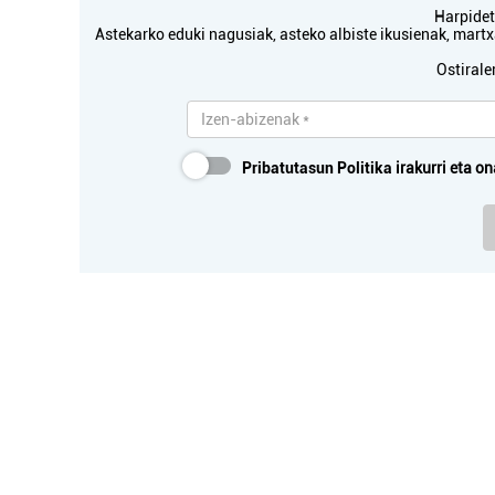
Harpidetu
Astekarko eduki nagusiak, asteko albiste ikusienak, mar
Ostirale
Pribatutasun Politika
irakurri eta on