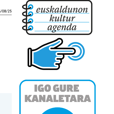
5
/
08
/
25