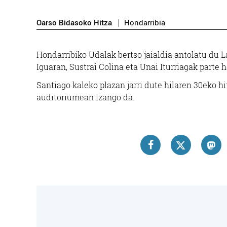
Oarso Bidasoko Hitza
Hondarribia
Hondarribiko Udalak bertso jaialdia antolatu du 
Iguaran, Sustrai Colina eta Unai Iturriagak parte h
Santiago kaleko plazan jarri dute hilaren 30eko hi
auditoriumean izango da.