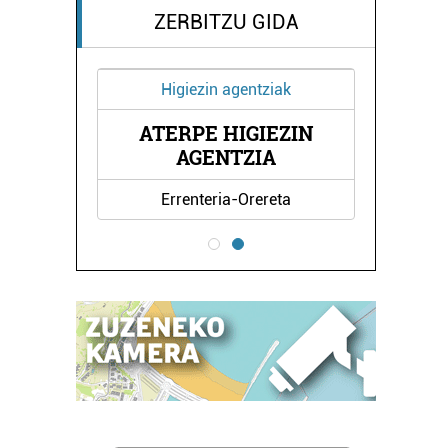
ZERBITZU GIDA
Higiezin agentziak
ATERPE HIGIEZIN
UA
AGENTZIA
Errenteria-Orereta