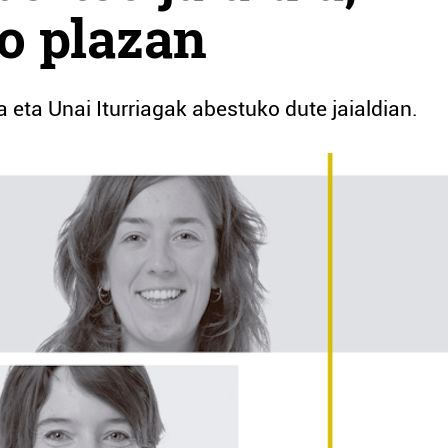
o plazan
a eta Unai Iturriagak abestuko dute jaialdian.