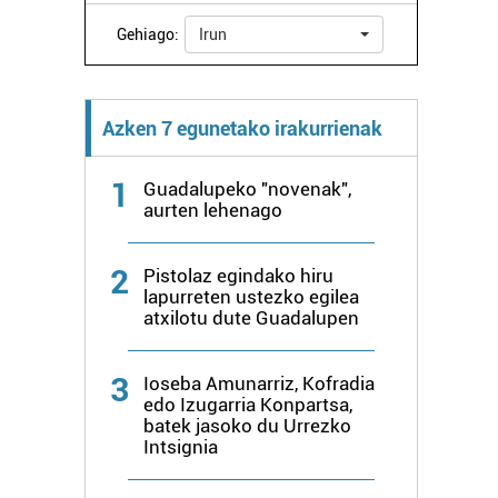
Gehiago:
Irun
Azken 7 egunetako irakurrienak
1
Guadalupeko "novenak",
aurten lehenago
2
Pistolaz egindako hiru
lapurreten ustezko egilea
atxilotu dute Guadalupen
3
Ioseba Amunarriz, Kofradia
edo Izugarria Konpartsa,
batek jasoko du Urrezko
Intsignia