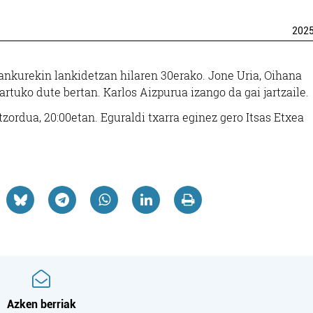
202
Lankurekin lankidetzan hilaren 30erako. Jone Uria, Oihana
artuko dute bertan. Karlos Aizpurua izango da gai jartzaile.
tzordua, 20:00etan. Eguraldi txarra eginez gero Itsas Etxea
Azken berriak