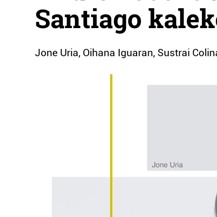
Santiago kalek
Jone Uria, Oihana Iguaran, Sustrai Colin