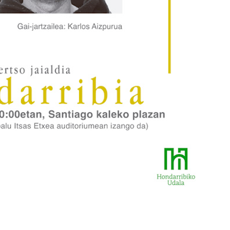
Higiezin agentziak
Ostalaritza
ATERPE HIGIEZIN
AIZPEA OSTAT
AGENTZIA
Errenteria-Orereta
Lezo