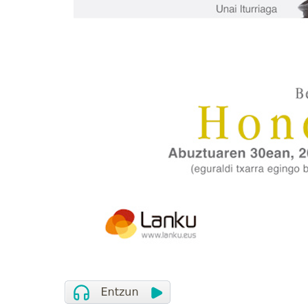
Ostalaritza
AIZPEA OSTATUA
Lezo