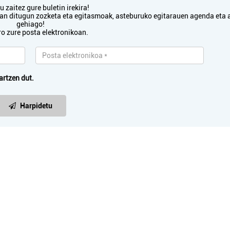
 zaitez gure buletin irekira!
txan ditugun zozketa eta egitasmoak, asteburuko egitarauen agenda eta 
gehiago!
ro zure posta elektronikoan.
artzen dut.
Harpidetu