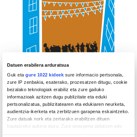
Datuen erabilera arduratsua
Guk eta
gure 1022 kideek
sure informacio pertsonala,
zure IP zenbakia, esaterako, prozesatzen ditugu, cookie
bezalako teknologiak erabiliz eta zure gailuko
informazioak azitzen dugu publizitate eta eduki
pertsonalizatua, publizitatearen eta edukiaren neurketa,
audientzia-ikerketa eta zerbitzuen garapena eskaintzeko.
Zure datuak nork eta zertarako erabiltzen dituen
hautatzeko aukera duzu. Zure onespena aldatzen edo
deuseztatzen ahal duzu edozein momentutan, Cookie