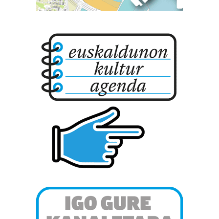
Bazkide batzuek ez dizute baimenik eskatzen, eta beren
interes komertzial legitimoetan babesten dira. Ikusi gure
bazkideen zerrenda, beren ustez zein helburutarako
duten interes legitimoa eta horren aurka nola egin
dezakezun ikusteko.
Lortu zure datu pertsonalak prozesatzeko moduari
buruzko informazio gehiago eta ezarri zure lehentasunak
datuen atalean. Edozein unetan alda edo ken dezakezu
zure baimena Cookieen adierazpenean.
Webgune honek cookie propioak eta hirugarrenen cookie-
fitxategiak erabiltzen ditu. Zure esperientzia eta
zerbitzuak hobetzeko asmoz, cookie teknologiaz
baliatzen gara. Ohar hau onartuz gero, teknologia hori
erabiltzeko baimen esplizitua ematen diguzu.
Gehiago
irakurri