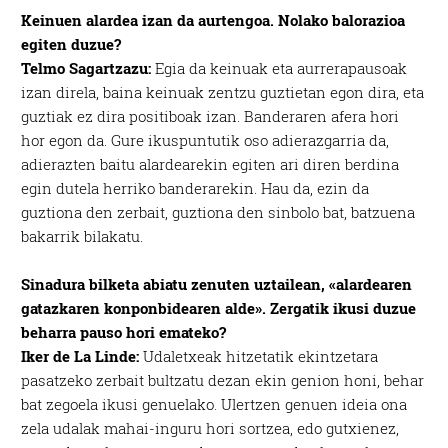
Keinuen alardea izan da aurtengoa. Nolako balorazioa
egiten duzue?
Telmo Sagartzazu:
Egia da keinuak eta aurrerapausoak
izan direla, baina keinuak zentzu guztietan egon dira, eta
guztiak ez dira positiboak izan. Banderaren afera hori
hor egon da. Gure ikuspuntutik oso adierazgarria da,
adierazten baitu alardearekin egiten ari diren berdina
egin dutela herriko banderarekin. Hau da, ezin da
guztiona den zerbait, guztiona den sinbolo bat, batzuena
bakarrik bilakatu.
Sinadura bilketa abiatu zenuten uztailean, «alardearen
gatazkaren konponbidearen alde». Zergatik ikusi duzue
beharra pauso hori emateko?
Iker de La Linde:
Udaletxeak hitzetatik ekintzetara
pasatzeko zerbait bultzatu dezan ekin genion honi, behar
bat zegoela ikusi genuelako. Ulertzen genuen ideia ona
zela udalak mahai-inguru hori sortzea, edo gutxienez,