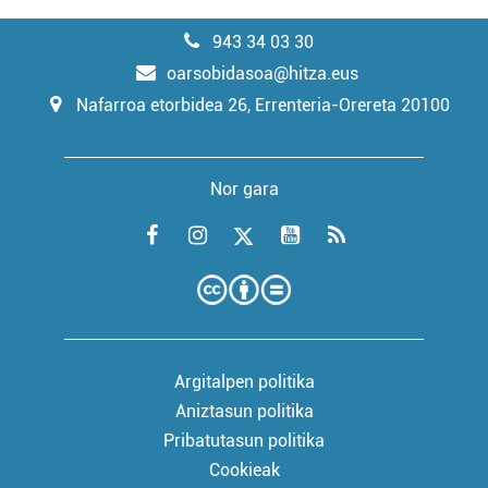
943 34 03 30
oarsobidasoa@hitza.eus
Nafarroa etorbidea 26, Errenteria-Orereta 20100
Nor gara
Argitalpen politika
Aniztasun politika
Pribatutasun politika
Cookieak