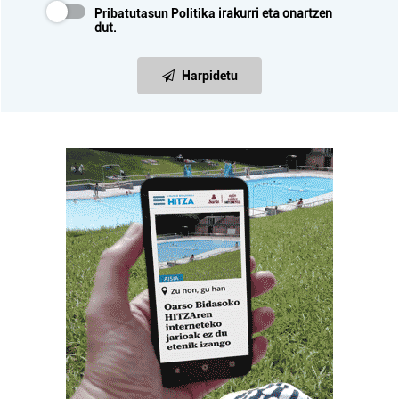
Pribatutasun Politika
irakurri eta onartzen
dut.
Harpidetu