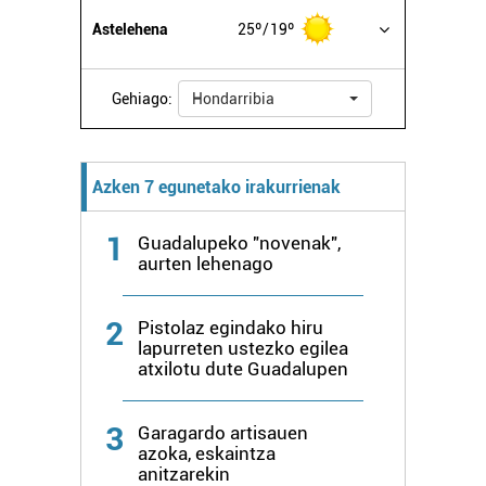
Astelehena
25º
19º
Gehiago:
Hondarribia
Azken 7 egunetako irakurrienak
1
Guadalupeko "novenak",
aurten lehenago
2
Pistolaz egindako hiru
lapurreten ustezko egilea
atxilotu dute Guadalupen
3
Garagardo artisauen
azoka, eskaintza
anitzarekin