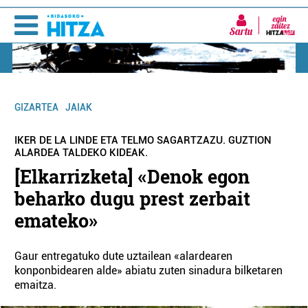
Sartu
GIZARTEA
JAIAK
IKER DE LA LINDE ETA TELMO SAGARTZAZU. GUZTION
ALARDEA TALDEKO KIDEAK.
[Elkarrizketa] «Denok egon
beharko dugu prest zerbait
emateko»
Gaur entregatuko dute uztailean «alardearen
konponbidearen alde» abiatu zuten sinadura bilketaren
emaitza.