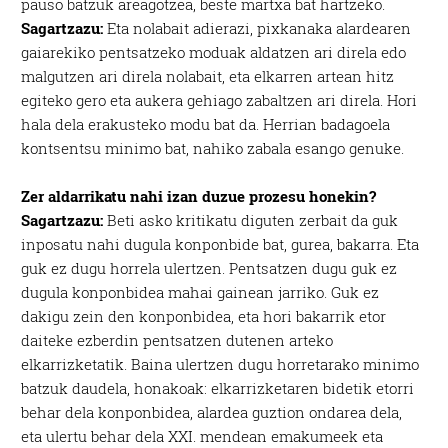
pauso batzuk areagotzea, beste martxa bat hartzeko.
Sagartzazu:
Eta nolabait adierazi, pixkanaka alardearen
gaiarekiko pentsatzeko moduak aldatzen ari direla edo
malgutzen ari direla nolabait, eta elkarren artean hitz
egiteko gero eta aukera gehiago zabaltzen ari direla. Hori
hala dela erakusteko modu bat da. Herrian badagoela
kontsentsu minimo bat, nahiko zabala esango genuke.
Zer aldarrikatu nahi izan duzue prozesu honekin?
Sagartzazu:
Beti asko kritikatu diguten zerbait da guk
inposatu nahi dugula konponbide bat, gurea, bakarra. Eta
guk ez dugu horrela ulertzen. Pentsatzen dugu guk ez
dugula konponbidea mahai gainean jarriko. Guk ez
dakigu zein den konponbidea, eta hori bakarrik etor
daiteke ezberdin pentsatzen dutenen arteko
elkarrizketatik. Baina ulertzen dugu horretarako minimo
batzuk daudela, honakoak: elkarrizketaren bidetik etorri
behar dela konponbidea, alardea guztion ondarea dela,
eta ulertu behar dela XXI. mendean emakumeek eta