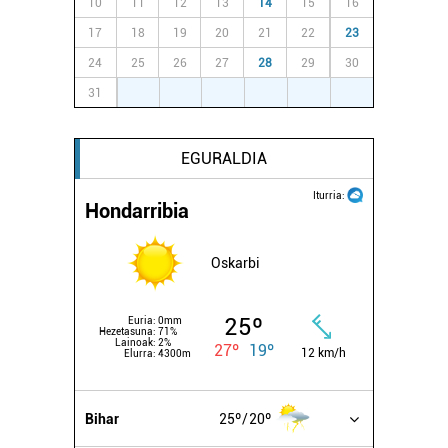
10
11
12
13
14
15
16
17
18
19
20
21
22
23
24
25
26
27
28
29
30
31
1
2
3
4
5
6
EGURALDIA
Iturria:
Hondarribia
Oskarbi
25º
Euria:
0mm
Hezetasuna:
71%
Lainoak:
2%
27º
19º
12 km/h
Elurra:
4300m
Bihar
25º
20º