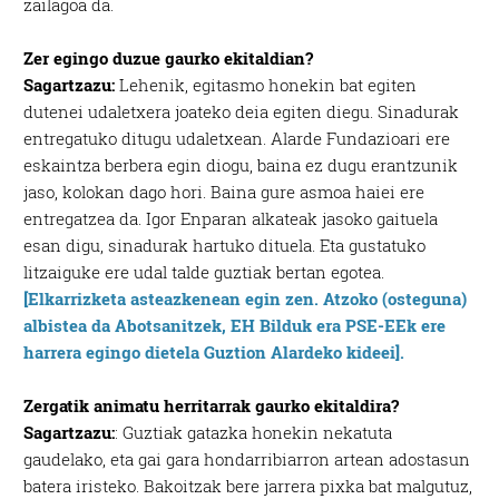
zailagoa da.
Zer egingo duzue gaurko ekitaldian?
Sagartzazu:
Lehenik, egitasmo honekin bat egiten
dutenei udaletxera joateko deia egiten diegu. Sinadurak
entregatuko ditugu udaletxean. Alarde Fundazioari ere
eskaintza berbera egin diogu, baina ez dugu erantzunik
jaso, kolokan dago hori. Baina gure asmoa haiei ere
entregatzea da. Igor Enparan alkateak jasoko gaituela
esan digu, sinadurak hartuko dituela. Eta gustatuko
litzaiguke ere udal talde guztiak bertan egotea.
[Elkarrizketa asteazkenean egin zen. Atzoko (osteguna)
albistea da Abotsanitzek, EH Bilduk era PSE-EEk ere
harrera egingo dietela Guztion Alardeko kideei].
Zergatik animatu herritarrak gaurko ekitaldira?
Sagartzazu:
: Guztiak gatazka honekin nekatuta
gaudelako, eta gai gara hondarribiarron artean adostasun
batera iristeko. Bakoitzak bere jarrera pixka bat malgutuz,