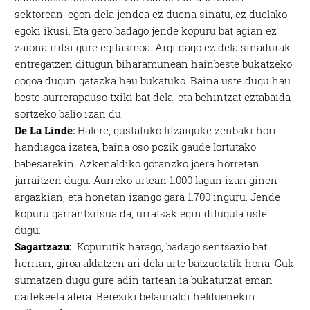
sektorean, egon dela jendea ez duena sinatu, ez duelako
egoki ikusi. Eta gero badago jende kopuru bat agian ez
zaiona iritsi gure egitasmoa. Argi dago ez dela sinadurak
entregatzen ditugun biharamunean hainbeste bukatzeko
gogoa dugun gatazka hau bukatuko. Baina uste dugu hau
beste aurrerapauso txiki bat dela, eta behintzat eztabaida
sortzeko balio izan du.
De La Linde:
Halere, gustatuko litzaiguke zenbaki hori
handiagoa izatea, baina oso pozik gaude lortutako
babesarekin. Azkenaldiko goranzko joera horretan
jarraitzen dugu. Aurreko urtean 1.000 lagun izan ginen
argazkian, eta honetan izango gara 1.700 inguru. Jende
kopuru garrantzitsua da, urratsak egin ditugula uste
dugu.
Sagartzazu:
Kopurutik harago, badago sentsazio bat
herrian, giroa aldatzen ari dela urte batzuetatik hona. Guk
sumatzen dugu gure adin tartean ia bukatutzat eman
daitekeela afera. Bereziki belaunaldi helduenekin