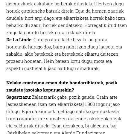
gizonezkoek eskubide berberak dituztela. Ulertzen dugu
horiek gutxieneko batzuk direla. Egia da hemen zauriak
daudela, hori argi dago, eta elkarrizketa horrek balio izan
beharko du zauri horiek sendatzeko. Horregatik iruditzen
zaigu lau puntu horiek oinarrizkoak direla.
De La Linde:
Gure postura talde bezala lau puntu
horietatik harago doa, baina nahi izan dugu lausotu eta
zabaldu, alde batekoak eta bestekoak elkartu daitezen
prozesu honetan. Hein batean lortu dugu, mota eta
aspektu guztietatik jaso baititugu sinadurak.
Nolako erantzuna eman dute hondarribiarrek, pozik
zaudete jasotako kopuruarekin?
Sagartzazu:
Zalantzarik gabe, pozik gaude. Orain arte
[asteazkenean izan zen elkarrizketa] 1.900 inguru jaso
ditugu. Egia da ziur aski gehiago nahiko genituzkeela,
baina oraindik ere sumatzen da jende askok zalantzak
eta beldurrak dituela. Esan dezakegu, bi aldeetan, bai
Jaizkibelen sektorean eta Alarde Fundazioaren