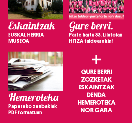
Eskaintzak
Gure berri.
EUSKAL HERRIA
Parte hartu 33. Lilatoian
MUSEOA
HITZA taldearekin!
+
GURE BERRI
ZOZKETAK
ESKAINTZAK
Hemeroteka
DENDA
HEMEROTEKA
Papereko zenbakiak
NOR GARA
PDF formatuan