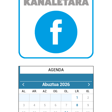
AGENDA
Abuztua 2026
AL.
AR.
AZ.
OG.
OL.
LR.
IG.
27
28
29
30
31
1
2
3
4
5
6
7
8
9