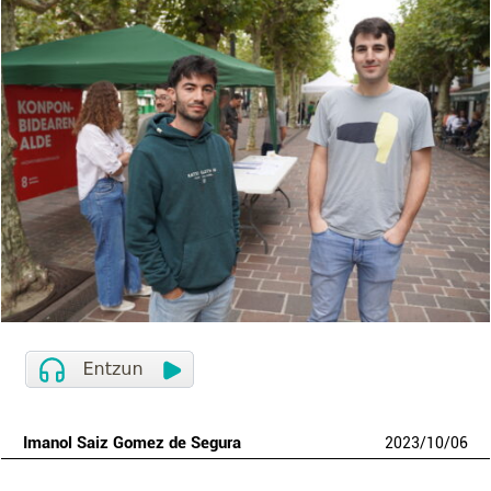
Imanol Saiz Gomez de Segura
2023
/
10
/
06