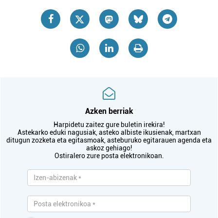
Azken berriak
Harpidetu zaitez gure buletin irekira!
Astekarko eduki nagusiak, asteko albiste ikusienak, martxan
ditugun zozketa eta egitasmoak, asteburuko egitarauen agenda eta
askoz gehiago!
Ostiralero zure posta elektronikoan.