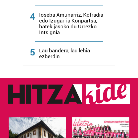
4
Ioseba Amunarriz, Kofradia
edo Izugarria Konpartsa,
batek jasoko du Urrezko
Intsignia
5
Lau bandera, lau lehia
ezberdin