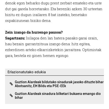
denok egon beharko dugu prest zerbait emateko eta uste
dut gai garela horretarako. Eta bereziki azken 30 urteetan
bizitu ez dugun irailaren 8 bat izate­ko, benetako
ospakizunean biziko dena.
Zein izango da hurrengo pausoa?
Sagartzazu:
Isilagoa den lan batera pasako garai orain,
hau bezain garrantzitsua izango dena: hitz egitea,
ezberdinen arteko elkarrizketekin jarraitzea. Optimistak
gara, bestela ez ginen hemen egongo.
Erlazionatutako edukia
Guztion Alardeak bildutako sinadurak jasoko dituzte bihar
Abotsanitz, EH Bildu eta PSE-EEk
Guztion Alardeak sinadura bilketari bukaera emango dio
bihar