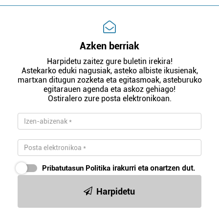
Azken berriak
Harpidetu zaitez gure buletin irekira!
Astekarko eduki nagusiak, asteko albiste ikusienak,
martxan ditugun zozketa eta egitasmoak, asteburuko
egitarauen agenda eta askoz gehiago!
Ostiralero zure posta elektronikoan.
Pribatutasun Politika
irakurri eta onartzen dut.
Harpidetu