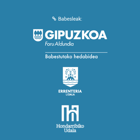
Babesleak: