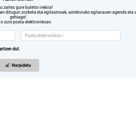
 zaitez gure buletin irekira!
txan ditugun zozketa eta egitasmoak, asteburuko egitarauen agenda eta 
gehiago!
ro zure posta elektronikoan.
artzen dut.
Harpidetu