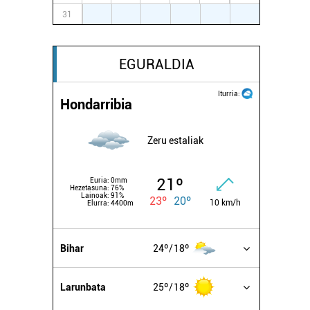
31
1
2
3
4
5
6
EGURALDIA
Iturria:
Hondarribia
Zeru estaliak
21º
Euria:
0mm
Hezetasuna:
76%
Lainoak:
91%
23º
20º
10 km/h
Elurra:
4400m
Bihar
24º
18º
Larunbata
25º
18º