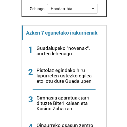
Gehiago:
Hondarribia
Azken 7 egunetako irakurrienak
1
Guadalupeko "novenak",
aurten lehenago
2
Pistolaz egindako hiru
lapurreten ustezko egilea
atxilotu dute Guadalupen
3
Gimnasia aparatuak jarri
dituzte Biteri kalean eta
Kasino Zaharran
4
Oinaurreko osasun zentro