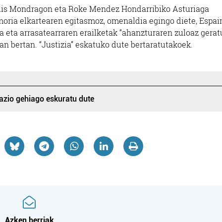
 Luis Mondragon eta Roke Mendez Hondarribiko Asturiaga
moria elkartearen egitasmoz, omenaldia egingo diete, Espai
ra eta arrasatearraren erailketak “ahanzturaren zuloaz gerat
zan bertan. “Justizia” eskatuko dute bertaratutakoek.
Argazkilaritza
Euskaltegiak
PASAIAKO UDA
ENTIN FOTO-BIDEOA
EUSKALTEGIA
mazio gehiago eskuratu dute
Errenteria-Orereta
Pasaia
Azken berriak