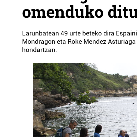
omenduko ditu
Larunbatean 49 urte beteko dira Espaini
Mondragon eta Roke Mendez Asturiaga h
hondartzan.