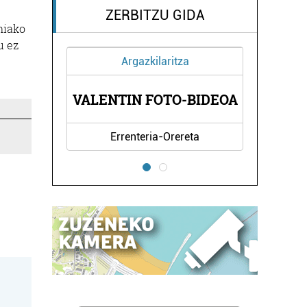
ZERBITZU GIDA
niako
u ez
Argazkilaritza
L
VALENTIN FOTO-BIDEOA
Errenteria-Orereta