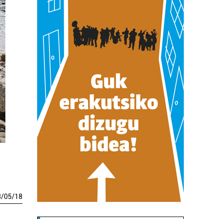
3
/
05
/
18