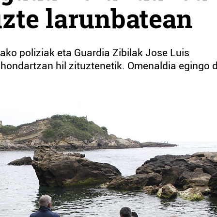
zte larunbatean
ako poliziak eta Guardia Zibilak Jose Luis
ondartzan hil zituztenetik. Omenaldia egingo 