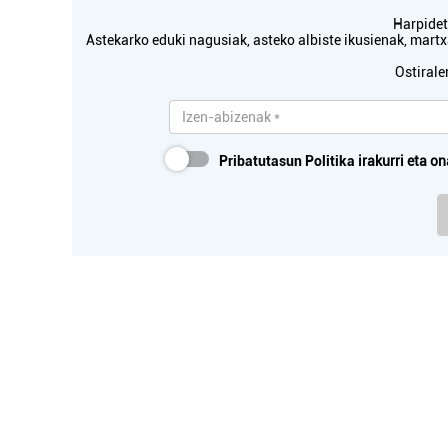
Harpidetu
Astekarko eduki nagusiak, asteko albiste ikusienak, mar
Ostirale
Pribatutasun Politika
irakurri eta on