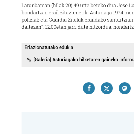
Larunbatean (hilak 20) 49 urte beteko dira Jose
hondartzan erail zituztenetik. Asturiaga 1974 me
poliziak eta Guardia Zibilak eraildako santurtziar
daitezen”. 12:00etan jarri dute hitzordua, hondart
VAL
Erlazionatutako edukia
[Galeria] Asturiagako hilketaren gaineko infor