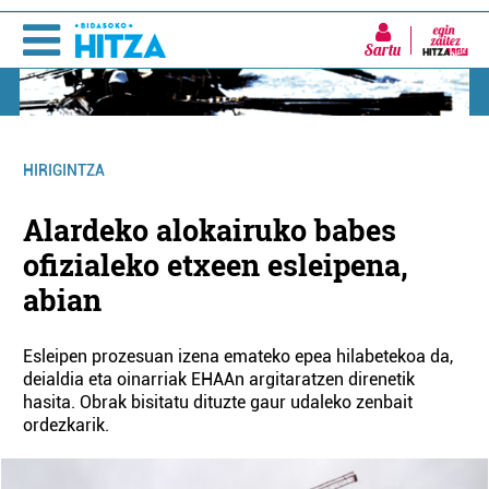
Sartu
HIRIGINTZA
Alardeko alokairuko babes
ofizialeko etxeen esleipena,
abian
Esleipen prozesuan izena emateko epea hilabetekoa da,
deialdia eta oinarriak EHAAn argitaratzen direnetik
hasita. Obrak bisitatu dituzte gaur udaleko zenbait
ordezkarik.