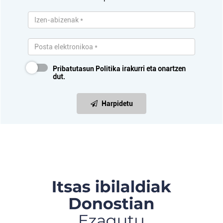
Pribatutasun Politika
irakurri eta onartzen
dut.
Harpidetu