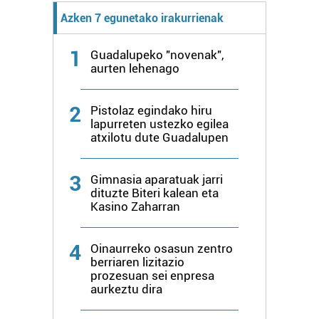
Azken 7 egunetako irakurrienak
1
Guadalupeko "novenak",
aurten lehenago
2
Pistolaz egindako hiru
lapurreten ustezko egilea
atxilotu dute Guadalupen
3
Gimnasia aparatuak jarri
dituzte Biteri kalean eta
Kasino Zaharran
4
Oinaurreko osasun zentro
berriaren lizitazio
prozesuan sei enpresa
aurkeztu dira