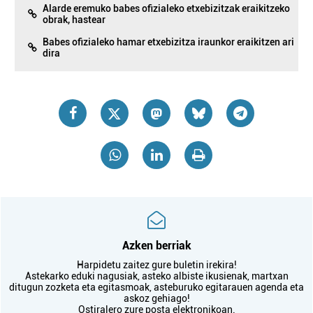
Alarde eremuko babes ofizialeko etxebizitzak eraikitzeko
obrak, hastear
Babes ofizialeko hamar etxebizitza iraunkor eraikitzen ari
dira
Azken berriak
Harpidetu zaitez gure buletin irekira!
Astekarko eduki nagusiak, asteko albiste ikusienak, martxan
ditugun zozketa eta egitasmoak, asteburuko egitarauen agenda eta
askoz gehiago!
Ostiralero zure posta elektronikoan.