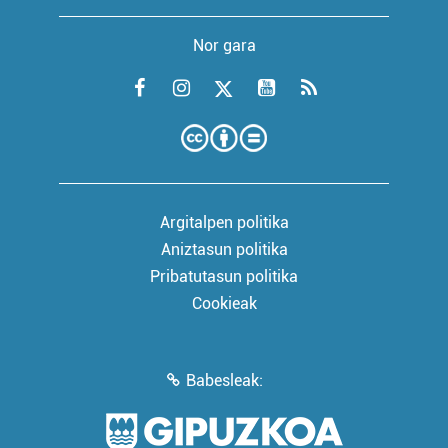
Nor gara
Argitalpen politika
Aniztasun politika
Pribatutasun politika
Cookieak
Babesleak: