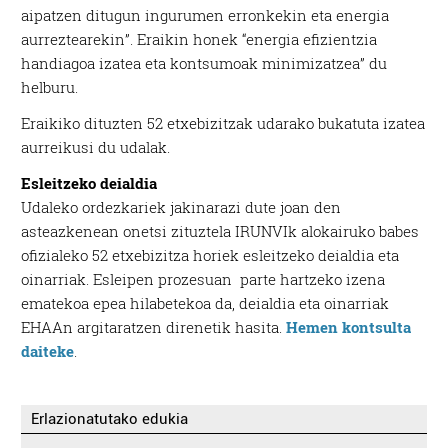
aipatzen ditugun ingurumen erronkekin eta energia
aurreztearekin”. Eraikin honek “energia efizientzia
handiagoa izatea eta kontsumoak minimizatzea” du
helburu.
Eraikiko dituzten 52 etxebizitzak udarako bukatuta izatea
aurreikusi du udalak.
Esleitzeko deialdia
Udaleko ordezkariek jakinarazi dute joan den
asteazkenean onetsi zituztela IRUNVIk alokairuko babes
ofizialeko 52 etxebizitza horiek esleitzeko deialdia eta
oinarriak. Esleipen prozesuan parte hartzeko izena
ematekoa epea hilabetekoa da, deialdia eta oinarriak
EHAAn argitaratzen direnetik hasita.
Hemen kontsulta
daiteke
.
Erlazionatutako edukia