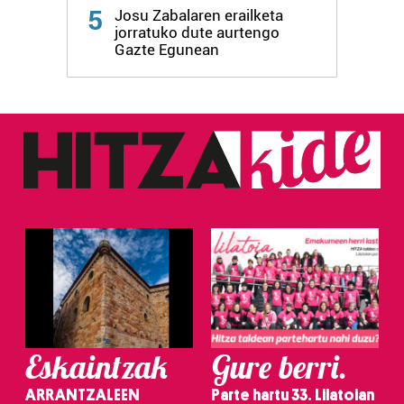
5
Josu Zabalaren erailketa
jorratuko dute aurtengo
Gazte Egunean
Eskaintzak
Gure berri.
ARRANTZALEEN
Parte hartu 33. Lilatoian