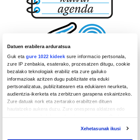
Datuen erabilera arduratsua
Guk eta
gure 1022 kideek
sure informacio pertsonala,
zure IP zenbakia, esaterako, prozesatzen ditugu, cookie
bezalako teknologiak erabiliz eta zure gailuko
informazioak azitzen dugu publizitate eta eduki
pertsonalizatua, publizitatearen eta edukiaren neurketa,
audientzia-ikerketa eta zerbitzuen garapena eskaintzeko.
Zure datuak nork eta zertarako erabiltzen dituen
hautatzeko aukera duzu. Zure onespena aldatzen edo
deuseztatzen ahal duzu edozein momentutan, Cookie
deklaraziotik edo Privacy triggerean klikatuz.
Xehetasunak ikusi
If you allow, we would also like to: