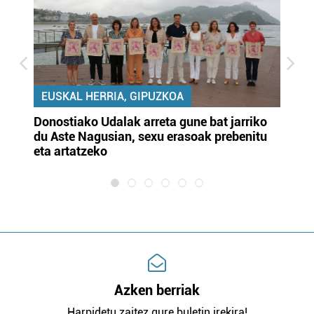
EUSKAL HERRIA, GIPUZKOA
Donostiako Udalak arreta gune bat jarriko
Ur
du Aste Nagusian, sexu erasoak prebenitu
es
eta artatzeko
lu
Azken berriak
Harpidetu zaitez gure buletin irekira!