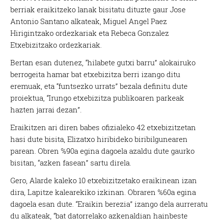
berriak eraikitzeko lanak bisitatu dituzte gaur Jose
Antonio Santano alkateak, Miguel Angel Paez
Hirigintzako ordezkariak eta Rebeca Gonzalez
Etxebizitzako ordezkariak.
Bertan esan dutenez, “hilabete gutxi barru” alokairuko
berrogeita hamar bat etxebizitza berri izango ditu
eremuak, eta “funtsezko urrats” bezala definitu dute
proiektua, “Irungo etxebizitza publikoaren parkeak
hazten jarrai dezan”.
Eraikitzen ari diren babes ofizialeko 42 etxebizitzetan
hasi dute bisita, Elizatxo hiribideko biribilgunearen
parean. Obren %90a egina dagoela azaldu dute gaurko
bisitan, “azken fasean” sartu direla.
Gero, Alarde kaleko 10 etxebizitzetako eraikinean izan
dira, Lapitze kalearekiko izkinan. Obraren %60a egina
dagoela esan dute. “Eraikin berezia” izango dela aurreratu
du alkateak, “bat datorrelako azkenaldian hainbeste