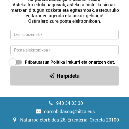
Astekarko eduki nagusiak, asteko albiste ikusienak,
martxan ditugun zozketa eta egitasmoak, asteburuko
egitarauen agenda eta askoz gehiago!
Ostiralero zure posta elektronikoan.
Pribatutasun Politika
irakurri eta onartzen dut.
Harpidetu
943 34 03 30
oarsobidasoa@hitza.eus
Nafarroa etorbidea 26, Errenteria-Orereta 20100