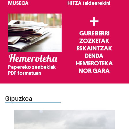
MUSEOA
HITZA taldearekin!
+
GURE BERRI
ZOZKETAK
ESKAINTZAK
Hemeroteka
DENDA
HEMEROTEKA
Papereko zenbakiak
NOR GARA
PDF formatuan
Gipuzkoa