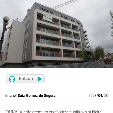
Imanol Saiz Gomez de Segura
2023
/
04
/
03
IRUNVI Alarde eremuko etxebizitza publikoko bi bloke