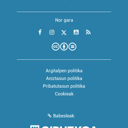
Nor gara
Argitalpen politika
Aniztasun politika
Pribatutasun politika
Cookieak
Babesleak: