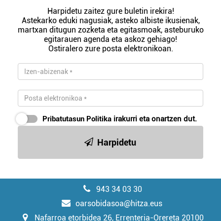
Harpidetu zaitez gure buletin irekira!
Astekarko eduki nagusiak, asteko albiste ikusienak,
martxan ditugun zozketa eta egitasmoak, asteburuko
egitarauen agenda eta askoz gehiago!
Ostiralero zure posta elektronikoan.
Pribatutasun Politika
irakurri eta onartzen dut.
Harpidetu
943 34 03 30
oarsobidasoa@hitza.eus
Nafarroa etorbidea 26, Errenteria-Orereta 20100