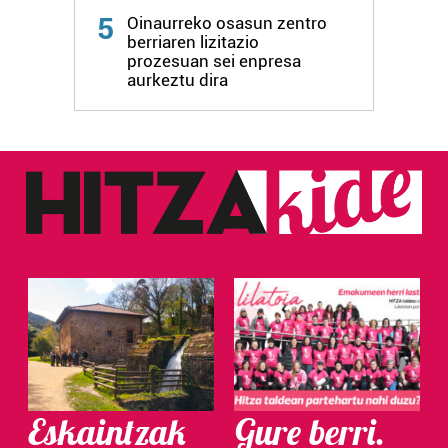
5
Oinaurreko osasun zentro
berriaren lizitazio
prozesuan sei enpresa
aurkeztu dira
Eskaintzak
Gure berri.