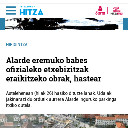
Sartu
HIRIGINTZA
Alarde eremuko babes
ofizialeko etxebizitzak
eraikitzeko obrak, hastear
Astelehenean (hilak 26) hasiko dituzte lanak. Udalak
jakinarazi du ordutik aurrera Alarde inguruko parkinga
itxiko dutela.