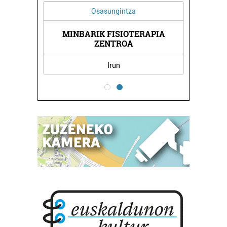
Osasungintza
MINBARIK FISIOTERAPIA
ZENTROA
Irun