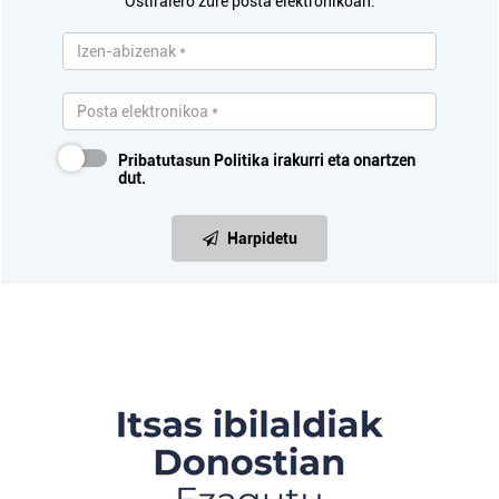
Ostiralero zure posta elektronikoan.
Pribatutasun Politika
irakurri eta onartzen
dut.
Harpidetu