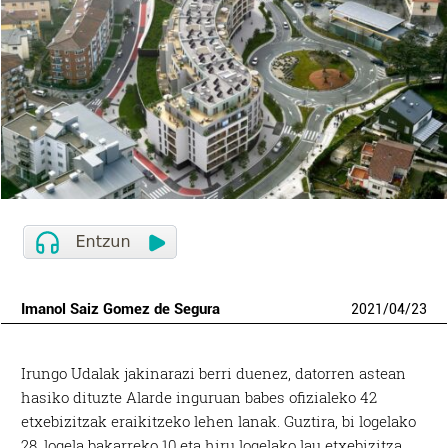
Imanol Saiz Gomez de Segura
2021
/
04
/
23
Irungo Udalak jakinarazi berri duenez, datorren astean
hasiko dituzte Alarde inguruan babes ofizialeko 42
etxebizitzak eraikitzeko lehen lanak. Guztira, bi logelako
28, logela bakarreko 10 eta hiru logelako lau etxebizitza