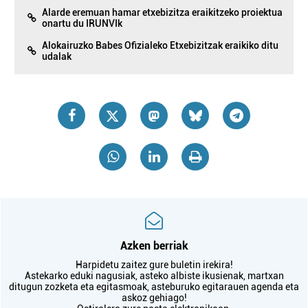
Alarde eremuan hamar etxebizitza eraikitzeko proiektua
onartu du IRUNVIk
Alokairuzko Babes Ofizialeko Etxebizitzak eraikiko ditu
udalak
Azken berriak
Harpidetu zaitez gure buletin irekira!
Astekarko eduki nagusiak, asteko albiste ikusienak, martxan
ditugun zozketa eta egitasmoak, asteburuko egitarauen agenda eta
askoz gehiago!