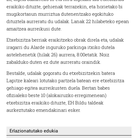
eraikiko dituzte, gehienak terrazekin, eta horietako bi
mugikortasun murriztua dutenentzako egokituko
dituztela aurreratu du udalak. Lanak 22 hilabeteko epean
amaitzea aurreikusi dute.
Etxebizitza berriak eraikitzeko obrak direla eta, udalak
iragarri du Alarde inguruko parkinga itxiko dutela
astelehenetik (hilak 26) aurrera, 8:00etatik. Noiz
zabalduko duten ez dute aurreratu oraindik.
Bestalde, udalak gogoratu du etxebizitzekin batera
Lapitze kaleari lotutako partzela batean ere etxebizitza
gehiago egitea aurreikusten duela. Bertan babes
ofizialeko beste 10 (alokairuzko erregimenean)
etxebizitza eraikiko dituzte, EH Bildu taldeak
aurkeztutako emendakinari esker.
Erlazionatutako edukia