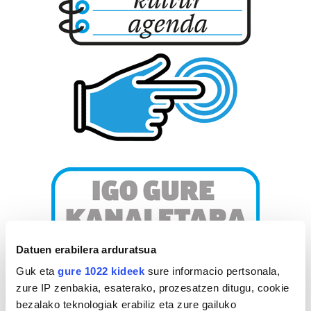
Datuen erabilera arduratsua
Guk eta
gure 1022 kideek
sure informacio pertsonala,
zure IP zenbakia, esaterako, prozesatzen ditugu, cookie
bezalako teknologiak erabiliz eta zure gailuko