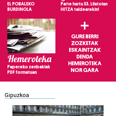
EL POBALEKO
Parte hartu 33. Lilatoian
BURDINOLA
HITZA taldearekin!
+
GURE BERRI
ZOZKETAK
ESKAINTZAK
Hemeroteka
DENDA
HEMEROTEKA
Papereko zenbakiak
NOR GARA
PDF formatuan
Gipuzkoa