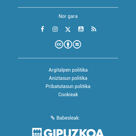
Nor gara
Argitalpen politika
Aniztasun politika
Pribatutasun politika
Cookieak
Babesleak: