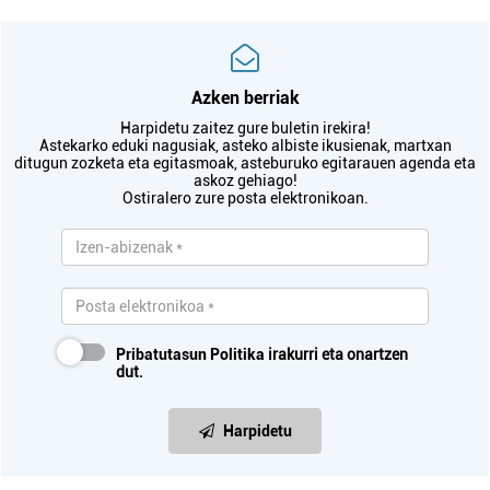
Azken berriak
Harpidetu zaitez gure buletin irekira!
Astekarko eduki nagusiak, asteko albiste ikusienak, martxan
ditugun zozketa eta egitasmoak, asteburuko egitarauen agenda eta
askoz gehiago!
Ostiralero zure posta elektronikoan.
Pribatutasun Politika
irakurri eta onartzen
dut.
Harpidetu