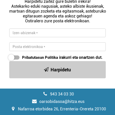
Harpidetu zaitez gure buletin irekira!
Astekarko eduki nagusiak, asteko albiste ikusienak,
martxan ditugun zozketa eta egitasmoak, asteburuko
egitarauen agenda eta askoz gehiago!
Ostiralero zure posta elektronikoan.
Pribatutasun Politika
irakurri eta onartzen dut.
Harpidetu
943 34 03 30
oarsobidasoa@hitza.eus
Nafarroa etorbidea 26, Errenteria-Orereta 20100