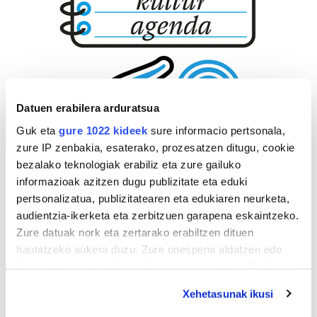
Datuen erabilera arduratsua
Guk eta
gure 1022 kideek
sure informacio pertsonala,
zure IP zenbakia, esaterako, prozesatzen ditugu, cookie
bezalako teknologiak erabiliz eta zure gailuko
informazioak azitzen dugu publizitate eta eduki
pertsonalizatua, publizitatearen eta edukiaren neurketa,
audientzia-ikerketa eta zerbitzuen garapena eskaintzeko.
Zure datuak nork eta zertarako erabiltzen dituen
hautatzeko aukera duzu. Zure onespena aldatzen edo
deuseztatzen ahal duzu edozein momentutan, Cookie
deklaraziotik edo Privacy triggerean klikatuz.
Xehetasunak ikusi
If you allow, we would also like to: