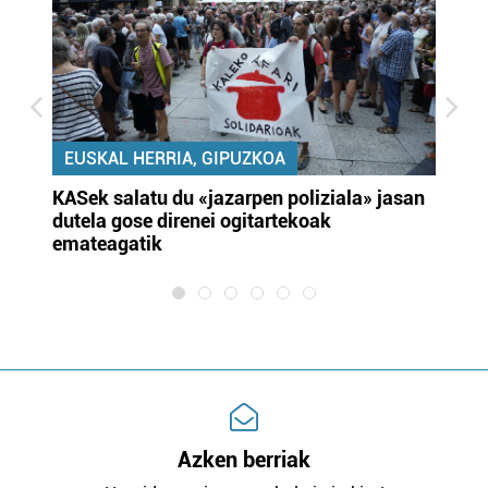
EUSKAL HERRIA, GIPUZKOA
KASek salatu du «jazarpen poliziala» jasan
Pa
dutela gose direnei ogitartekoak
da
emateagatik
«s
Azken berriak