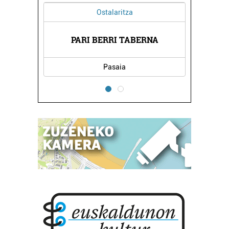
Ostalaritza
GAÑA
FERNANDE
PARI BERRI TABERNA
Pasaia