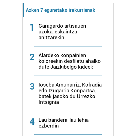
Azken 7 egunetako irakurrienak
1
Garagardo artisauen
azoka, eskaintza
anitzarekin
2
Alardeko konpainien
koloreekin desfilatu ahalko
dute Jaizkibelgo kideek
3
Ioseba Amunarriz, Kofradia
edo Izugarria Konpartsa,
batek jasoko du Urrezko
Intsignia
4
Lau bandera, lau lehia
ezberdin