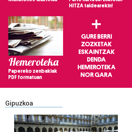
HITZA taldearekin!
+
GURE BERRI
ZOZKETAK
ESKAINTZAK
Hemeroteka
DENDA
HEMEROTEKA
Papereko zenbakiak
NOR GARA
PDF formatuan
Gipuzkoa