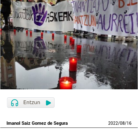
Imanol Saiz Gomez de Segura
2022
/
08
/
16