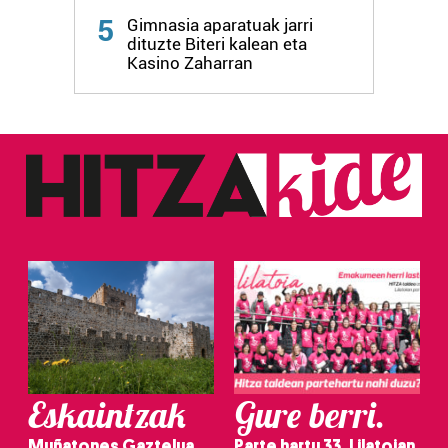
5
Gimnasia aparatuak jarri
dituzte Biteri kalean eta
Kasino Zaharran
Eskaintzak
Gure berri.
Muñatones Gaztelua
Parte hartu 33. Lilatoian