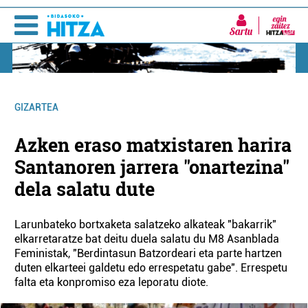
Sartu
GIZARTEA
Azken eraso matxistaren harira
Santanoren jarrera "onartezina"
dela salatu dute
Larunbateko bortxaketa salatzeko alkateak "bakarrik"
elkarretaratze bat deitu duela salatu du M8 Asanblada
Feministak, "Berdintasun Batzordeari eta parte hartzen
duten elkarteei galdetu edo errespetatu gabe". Errespetu
falta eta konpromiso eza leporatu diote.