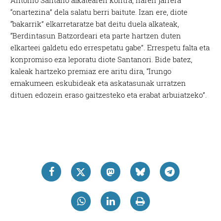
Antonio Santano alkatearen kontra, haren jarrera
“onartezina” dela salatu berri baitute. Izan ere, diote
“bakarrik” elkarretaratze bat deitu duela alkateak,
“Berdintasun Batzordeari eta parte hartzen duten
elkarteei galdetu edo errespetatu gabe”. Errespetu falta eta
konpromiso eza leporatu diote Santanori. Bide batez,
kaleak hartzeko premiaz ere aritu dira, “Irungo
emakumeen eskubideak eta askatasunak urratzen
dituen edozein eraso gaitzesteko eta erabat arbuiatzeko”.