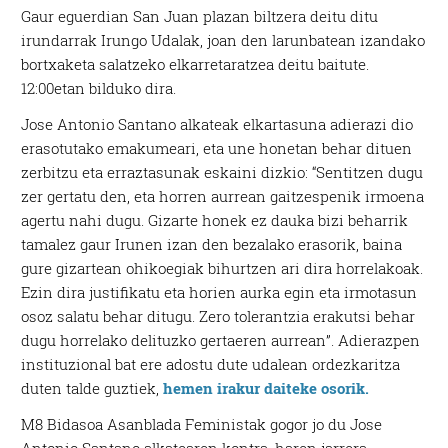
Gaur eguerdian San Juan plazan biltzera deitu ditu
irundarrak Irungo Udalak, joan den larunbatean izandako
bortxaketa salatzeko elkarretaratzea deitu baitute.
12:00etan bilduko dira.
Jose Antonio Santano alkateak elkartasuna adierazi dio
erasotutako emakumeari, eta une honetan behar dituen
zerbitzu eta erraztasunak eskaini dizkio: “Sentitzen dugu
zer gertatu den, eta horren aurrean gaitzespenik irmoena
agertu nahi dugu. Gizarte honek ez dauka bizi beharrik
tamalez gaur Irunen izan den bezalako erasorik, baina
gure gizartean ohikoegiak bihurtzen ari dira horrelakoak.
Ezin dira justifikatu eta horien aurka egin eta irmotasun
osoz salatu behar ditugu. Zero tolerantzia erakutsi behar
dugu horrelako delituzko gertaeren aurrean”. Adierazpen
instituzional bat ere adostu dute udalean ordezkaritza
duten talde guztiek,
hemen irakur daiteke osorik.
M8 Bidasoa Asanblada Feministak gogor jo du Jose