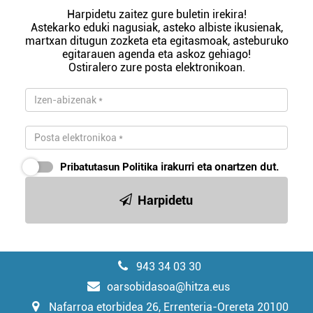
Harpidetu zaitez gure buletin irekira!
Astekarko eduki nagusiak, asteko albiste ikusienak,
martxan ditugun zozketa eta egitasmoak, asteburuko
egitarauen agenda eta askoz gehiago!
Ostiralero zure posta elektronikoan.
Pribatutasun Politika
irakurri eta onartzen dut.
Harpidetu
943 34 03 30
oarsobidasoa@hitza.eus
Nafarroa etorbidea 26, Errenteria-Orereta 20100