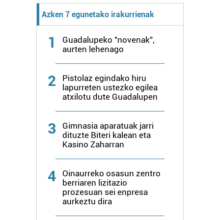
Azken 7 egunetako irakurrienak
1
Guadalupeko "novenak",
aurten lehenago
2
Pistolaz egindako hiru
lapurreten ustezko egilea
atxilotu dute Guadalupen
3
Gimnasia aparatuak jarri
dituzte Biteri kalean eta
Kasino Zaharran
4
Oinaurreko osasun zentro
berriaren lizitazio
prozesuan sei enpresa
aurkeztu dira