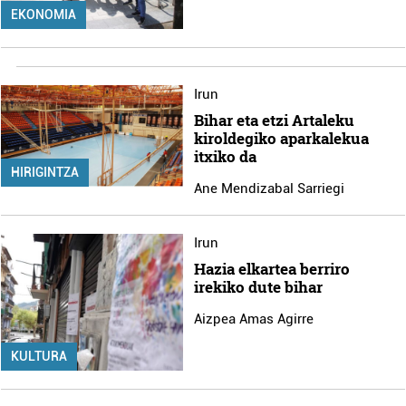
EKONOMIA
Irun
Bihar eta etzi Artaleku
kiroldegiko aparkalekua
itxiko da
HIRIGINTZA
Ane Mendizabal Sarriegi
Irun
Hazia elkartea berriro
irekiko dute bihar
Aizpea Amas Agirre
KULTURA