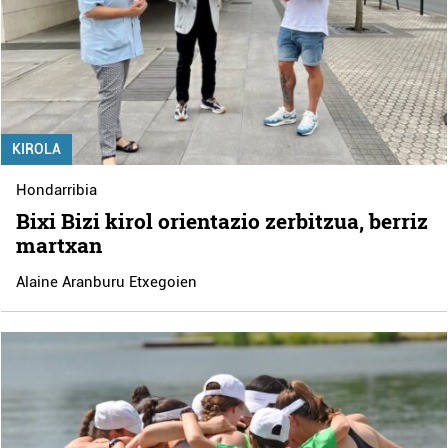
KIROLA
Hondarribia
Bixi Bizi kirol orientazio zerbitzua, berriz
martxan
Alaine Aranburu Etxegoien