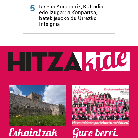
5
Ioseba Amunarriz, Kofradia
edo Izugarria Konpartsa,
batek jasoko du Urrezko
Intsignia
Eskaintzak
Gure berri.