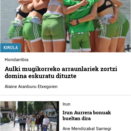
KIROLA
Hondarribia
Aulki mugikorreko arraunlariek zortzi
domina eskuratu dituzte
Alaine Aranburu Etxegoien
Irun
Irun Aurrera bonuak
bueltan dira
Ane Mendizabal Sarriegi