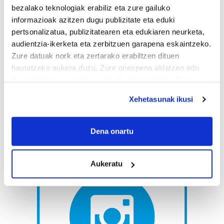
bezalako teknologiak erabiliz eta zure gailuko
informazioak azitzen dugu publizitate eta eduki
pertsonalizatua, publizitatearen eta edukiaren neurketa,
audientzia-ikerketa eta zerbitzuen garapena eskaintzeko.
Zure datuak nork eta zertarako erabiltzen dituen
hautatzeko aukera duzu. Zure onespena aldatzen edo
deuseztatzen ahal duzu edozein momentutan, Cookie
deklaraziotik edo Privacy triggerean klikatuz.
Xehetasunak ikusi
If you allow, we would also like to:
Collect information about your geographical
Dena onartu
location which can be accurate to within several
meters
Aukeratu
Identify your device by actively scanning it for
specific characteristics (fingerprinting)
Find out more about how your personal data is processed
and set your preferences in the
details section
.