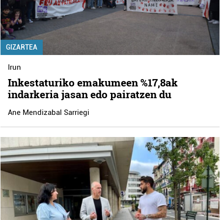
GIZARTEA
Irun
Inkestaturiko emakumeen %17,8ak
indarkeria jasan edo pairatzen du
Ane Mendizabal Sarriegi