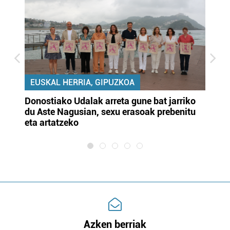
EUSKAL HERRIA, GIPUZKOA
Donostiako Udalak arreta gune bat jarriko
Ur
du Aste Nagusian, sexu erasoak prebenitu
es
eta artatzeko
lu
Azken berriak