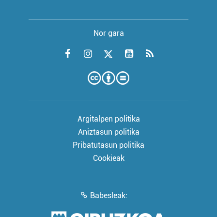
Nor gara
Argitalpen politika
Aniztasun politika
Pribatutasun politika
Cookieak
Babesleak: