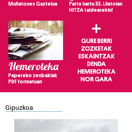
Muñatones Gaztelua
Parte hartu 33. Lilatoian
HITZA taldearekin!
+
GURE BERRI
ZOZKETAK
ESKAINTZAK
Hemeroteka
DENDA
HEMEROTEKA
Papereko zenbakiak
NOR GARA
PDF formatuan
Gipuzkoa