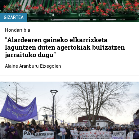
GIZARTEA
Hondarribia
"Alardearen gaineko elkarrizketa
laguntzen duten agertokiak bultzatzen
jarraituko dugu"
Alaine Aranburu Etxegoien