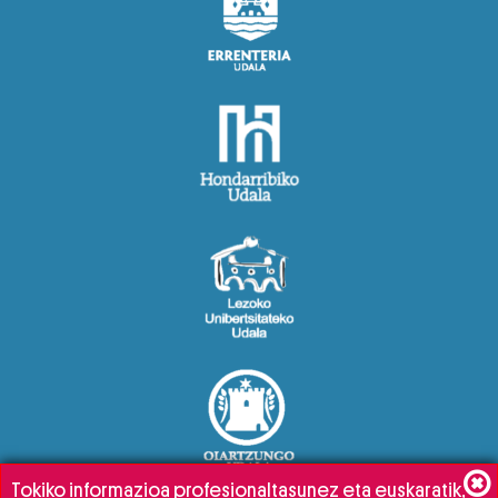
Tokiko informazioa profesionaltasunez eta euskaratik,