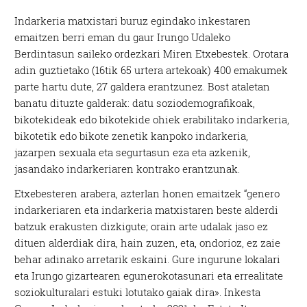
Indarkeria matxistari buruz egindako inkestaren
emaitzen berri eman du gaur Irungo Udaleko
Berdintasun saileko ordezkari Miren Etxebestek. Orotara
adin guztietako (16tik 65 urtera artekoak) 400 emakumek
parte hartu dute, 27 galdera erantzunez. Bost ataletan
banatu dituzte galderak: datu soziodemografikoak,
bikotekideak edo bikotekide ohiek erabilitako indarkeria,
bikotetik edo bikote zenetik kanpoko indarkeria,
jazarpen sexuala eta segurtasun eza eta azkenik,
jasandako indarkeriaren kontrako erantzunak.
Etxebesteren arabera, azterlan honen emaitzek “genero
indarkeriaren eta indarkeria matxistaren beste alderdi
batzuk erakusten dizkigute; orain arte udalak jaso ez
dituen alderdiak dira, hain zuzen, eta, ondorioz, ez zaie
behar adinako arretarik eskaini. Gure ingurune lokalari
eta Irungo gizartearen egunerokotasunari eta errealitate
soziokulturalari estuki lotutako gaiak dira». Inkesta