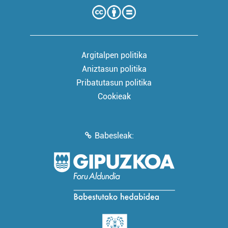
Argitalpen politika
Aniztasun politika
Pribatutasun politika
Cookieak
Babesleak: