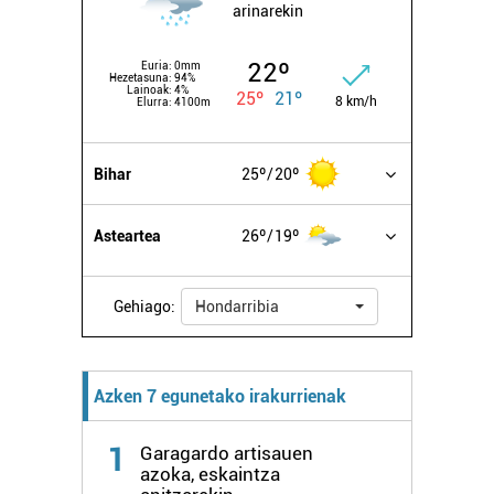
arinarekin
baliatzen gara. Ohar hau onartuz gero, teknologia hori
erabiltzeko baimen esplizitua ematen diguzu.
Gehiago
22º
Euria:
0mm
irakurri
Hezetasuna:
94%
Lainoak:
4%
25º
21º
8 km/h
Elurra:
4100m
Bihar
25º
20º
Asteartea
26º
19º
Gehiago:
Hondarribia
Azken 7 egunetako irakurrienak
1
Garagardo artisauen
azoka, eskaintza