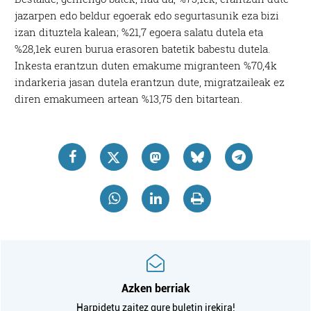
jazarpen edo beldur egoerak edo segurtasunik eza bizi
izan dituztela kalean; %21,7 egoera salatu dutela eta
%28,1ek euren burua erasoren batetik babestu dutela.
Inkesta erantzun duten emakume migranteen %70,4k
indarkeria jasan dutela erantzun dute, migratzaileak ez
diren emakumeen artean %13,75 den bitartean.
Azken berriak
Harpidetu zaitez gure buletin irekira!