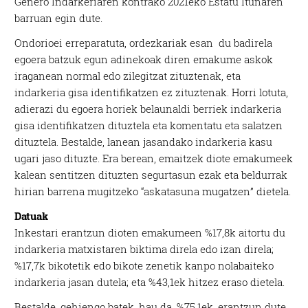
Genero Indarkeriaren kontrako 2021eko Estatu Itunaren
barruan egin dute.
Ondorioei erreparatuta, ordezkariak esan du badirela
egoera batzuk egun adinekoak diren emakume askok
iraganean normal edo zilegitzat zituztenak, eta
indarkeria gisa identifikatzen ez zituztenak. Horri lotuta,
adierazi du egoera horiek belaunaldi berriek indarkeria
gisa identifikatzen dituztela eta komentatu eta salatzen
dituztela. Bestalde, lanean jasandako indarkeria kasu
ugari jaso dituzte. Era berean, emaitzek diote emakumeek
kalean sentitzen dituzten segurtasun ezak eta beldurrak
hirian barrena mugitzeko “askatasuna mugatzen” dietela.
Datuak
Inkestari erantzun dioten emakumeen %17,8k aitortu du
indarkeria matxistaren biktima direla edo izan direla;
%17,7k bikotetik edo bikote zenetik kanpo nolabaiteko
indarkeria jasan dutela; eta %43,1ek hitzez eraso dietela.
Bestalde, gehiengo batek, hau da, %75,1ek, erantzun dute