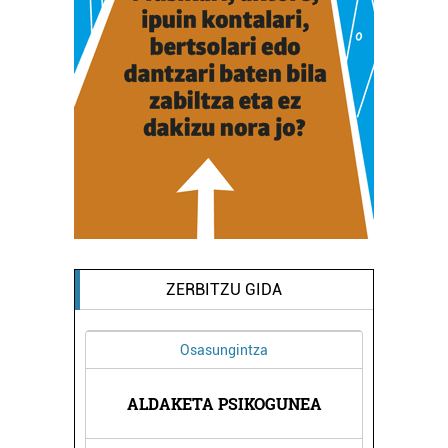
ZERBITZU GIDA
Osasungintza
Argita
ALDAKETA PSIKOGUNEA
ALBERDANIA 