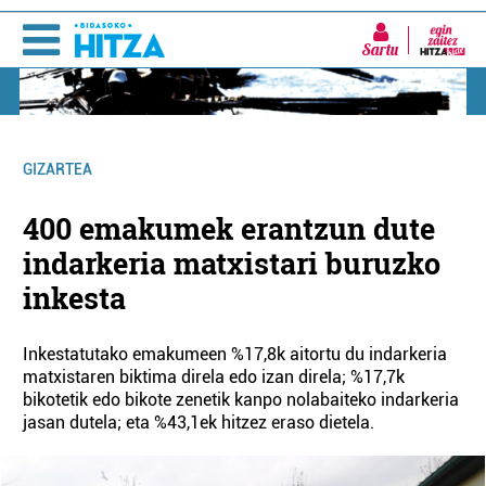
Sartu
GIZARTEA
400 emakumek erantzun dute
indarkeria matxistari buruzko
inkesta
Inkestatutako emakumeen %17,8k aitortu du indarkeria
matxistaren biktima direla edo izan direla; %17,7k
bikotetik edo bikote zenetik kanpo nolabaiteko indarkeria
jasan dutela; eta %43,1ek hitzez eraso dietela.