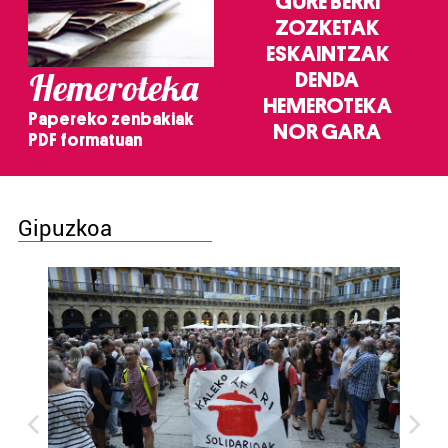
GURE BERRI
ZOZKETAK
ESKAINTZAK
Hemeroteka
DENDA
HEMEROTEKA
Papereko zenbakiak
NOR GARA
PDF formatuan
Gipuzkoa