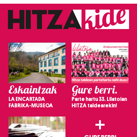
Eskaintzak
Gure berri.
LA ENCARTADA
Parte hartu 33. Lilatoian
FABRIKA-MUSEOA
HITZA taldearekin!
+