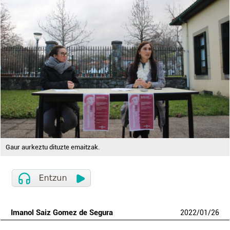
Gaur aurkeztu dituzte emaitzak.
Imanol Saiz Gomez de Segura
2022
/
01
/
26