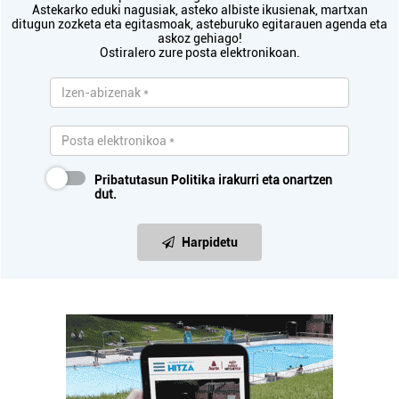
Astekarko eduki nagusiak, asteko albiste ikusienak, martxan
ditugun zozketa eta egitasmoak, asteburuko egitarauen agenda eta
askoz gehiago!
Ostiralero zure posta elektronikoan.
Pribatutasun Politika
irakurri eta onartzen
dut.
Harpidetu