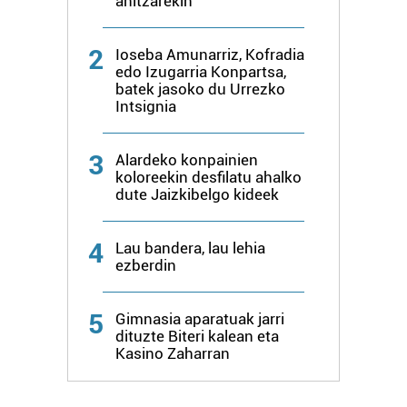
anitzarekin
2
Ioseba Amunarriz, Kofradia
edo Izugarria Konpartsa,
batek jasoko du Urrezko
Intsignia
3
Alardeko konpainien
koloreekin desfilatu ahalko
dute Jaizkibelgo kideek
4
Lau bandera, lau lehia
ezberdin
5
Gimnasia aparatuak jarri
dituzte Biteri kalean eta
Kasino Zaharran