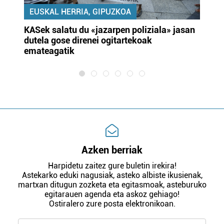
EUSKAL HERRIA, GIPUZKOA
KASek salatu du «jazarpen poliziala» jasan
Pa
dutela gose direnei ogitartekoak
da
emateagatik
«s
Azken berriak
Harpidetu zaitez gure buletin irekira!
Astekarko eduki nagusiak, asteko albiste ikusienak,
martxan ditugun zozketa eta egitasmoak, asteburuko
egitarauen agenda eta askoz gehiago!
Ostiralero zure posta elektronikoan.