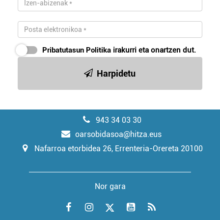
Pribatutasun Politika
irakurri eta onartzen dut.
Harpidetu
943 34 03 30
oarsobidasoa@hitza.eus
Nafarroa etorbidea 26, Errenteria-Orereta 20100
Nor gara