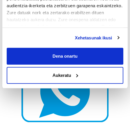
audientzia-ikerketa eta zerbitzuen garapena eskaintzeko.
Zure datuak nork eta zertarako erabiltzen dituen
hautatzeko aukera duzu. Zure onespena aldatzen edo
deuseztatzen ahal duzu edozein momentutan, Cookie
deklaraziotik edo Privacy triggerean klikatuz.
Xehetasunak ikusi
If you allow, we would also like to:
Collect information about your geographical
Dena onartu
location which can be accurate to within several
meters
Aukeratu
Identify your device by actively scanning it for
specific characteristics (fingerprinting)
Find out more about how your personal data is processed
and set your preferences in the
details section
.
Guk eta gure bazkideek zure datu pertsonalak
prozesatzen ditugu, zure IP zenbakia, besteak beste,
teknologia erabiliz, cookieak adibidez, iragarki eta eduki