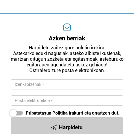
Azken berriak
Harpidetu zaitez gure buletin irekira!
Astekarko eduki nagusiak, asteko albiste ikusienak,
martxan ditugun zozketa eta egitasmoak, asteburuko
egitarauen agenda eta askoz gehiago!
Ostiralero zure posta elektronikoan.
Pribatutasun Politika
irakurri eta onartzen dut.
Harpidetu