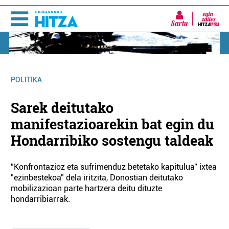
Sartu
POLITIKA
Sarek deitutako
manifestazioarekin bat egin du
Hondarribiko sostengu taldeak
"Konfrontazioz eta sufrimenduz betetako kapitulua" ixtea
"ezinbestekoa" dela iritzita, Donostian deitutako
mobilizazioan parte hartzera deitu dituzte
hondarribiarrak.