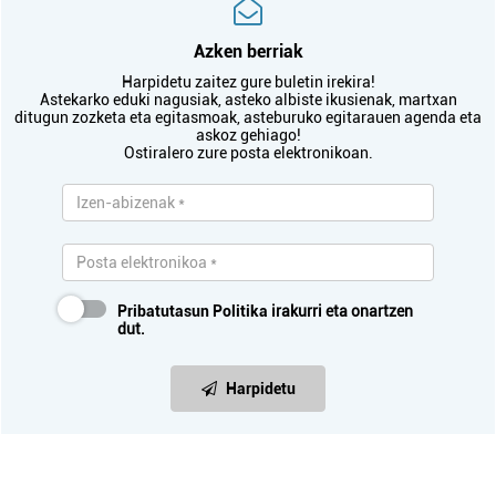
Azken berriak
Harpidetu zaitez gure buletin irekira!
Astekarko eduki nagusiak, asteko albiste ikusienak, martxan
ditugun zozketa eta egitasmoak, asteburuko egitarauen agenda eta
askoz gehiago!
Ostiralero zure posta elektronikoan.
Pribatutasun Politika
irakurri eta onartzen
dut.
Harpidetu