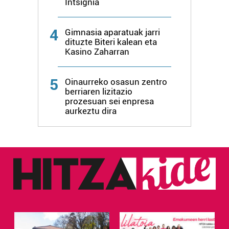
Intsignia
4
Gimnasia aparatuak jarri
dituzte Biteri kalean eta
Kasino Zaharran
5
Oinaurreko osasun zentro
berriaren lizitazio
prozesuan sei enpresa
aurkeztu dira