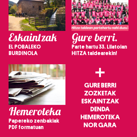
Eskaintzak
Gure berri.
EL POBALEKO
Parte hartu 33. Lilatoian
BURDINOLA
HITZA taldearekin!
+
GURE BERRI
ZOZKETAK
ESKAINTZAK
Hemeroteka
DENDA
HEMEROTEKA
Papereko zenbakiak
NOR GARA
PDF formatuan