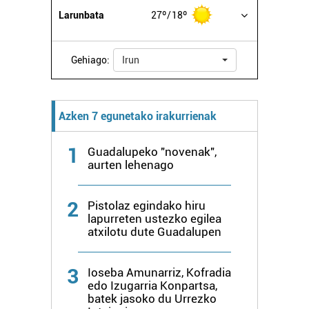
datuen atalean. Edozein unetan alda edo ken dezakezu
Larunbata
27º
18º
zure baimena Cookieen adierazpenean.
Webgune honek cookie propioak eta hirugarrenen cookie-
Gehiago:
Irun
fitxategiak erabiltzen ditu. Zure esperientzia eta
zerbitzuak hobetzeko asmoz, cookie teknologiaz
baliatzen gara. Ohar hau onartuz gero, teknologia hori
Azken 7 egunetako irakurrienak
erabiltzeko baimen esplizitua ematen diguzu.
Gehiago
irakurri
1
Guadalupeko "novenak",
aurten lehenago
2
Pistolaz egindako hiru
lapurreten ustezko egilea
atxilotu dute Guadalupen
3
Ioseba Amunarriz, Kofradia
edo Izugarria Konpartsa,
batek jasoko du Urrezko