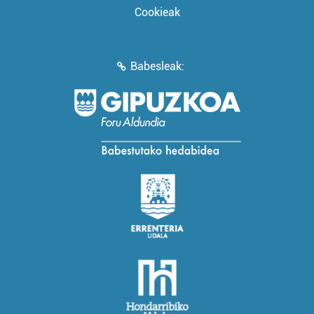
Cookieak
Babesleak: