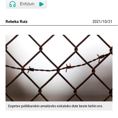
Rebeka Ruiz
2021
/
10
/
21
Espetxe politikarekin amaitzeko eskatuko dute beste behin ere.