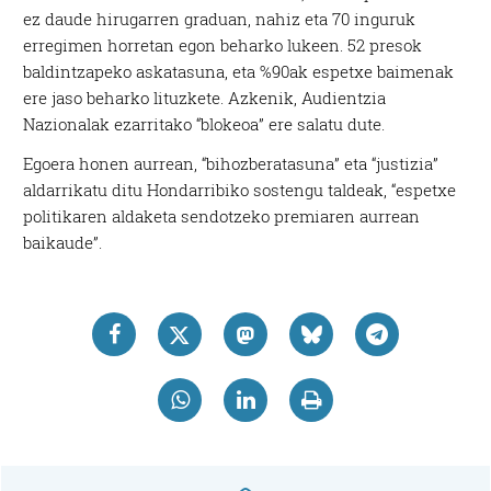
ez daude hirugarren graduan, nahiz eta 70 inguruk
erregimen horretan egon beharko lukeen. 52 presok
baldintzapeko askatasuna, eta %90ak espetxe baimenak
ere jaso beharko lituzkete. Azkenik, Audientzia
Nazionalak ezarritako “blokeoa” ere salatu dute.
Egoera honen aurrean, “bihozberatasuna” eta “justizia”
aldarrikatu ditu Hondarribiko sostengu taldeak, “espetxe
politikaren aldaketa sendotzeko premiaren aurrean
baikaude”.