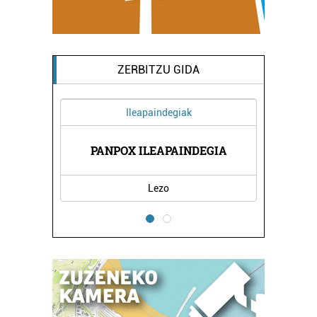
ZERBITZU GIDA
Ileapaindegiak
NTROA
PANPOX ILEAPAINDEGIA
BAT KIRO
Lezo