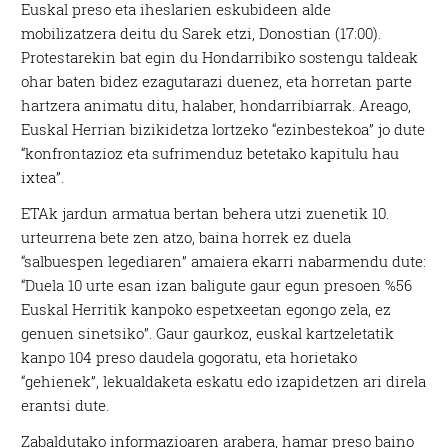
Euskal preso eta iheslarien eskubideen alde
mobilizatzera deitu du Sarek etzi, Donostian (17:00).
Protestarekin bat egin du Hondarribiko sostengu taldeak
ohar baten bidez ezagutarazi duenez, eta horretan parte
hartzera animatu ditu, halaber, hondarribiarrak. Areago,
Euskal Herrian bizikidetza lortzeko “ezinbestekoa” jo dute
“konfrontazioz eta sufrimenduz betetako kapitulu hau
ixtea”.
ETAk jardun armatua bertan behera utzi zuenetik 10.
urteurrena bete zen atzo, baina horrek ez duela
“salbuespen legediaren” amaiera ekarri nabarmendu dute:
“Duela 10 urte esan izan baligute gaur egun presoen %56
Euskal Herritik kanpoko espetxeetan egongo zela, ez
genuen sinetsiko”. Gaur gaurkoz, euskal kartzeletatik
kanpo 104 preso daudela gogoratu, eta horietako
“gehienek”, lekualdaketa eskatu edo izapidetzen ari direla
erantsi dute.
Zabaldutako informazioaren arabera, hamar preso baino