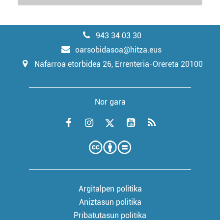
943 34 03 30
oarsobidasoa@hitza.eus
Nafarroa etorbidea 26, Errenteria-Orereta 20100
Nor gara
Argitalpen politika
Aniztasun politika
Pribatutasun politika