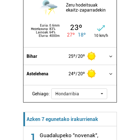
Zeru hodeitsuak
ekaitz-zaparradekin
23º
Euria:
0.6mm
Hezetasuna:
83%
Lainoak:
64%
27º
18º
10 km/h
Elurra:
4000m
Bihar
25º
20º
Astelehena
24º
20º
Gehiago:
Hondarribia
Azken 7 egunetako irakurrienak
1
Guadalupeko "novenak",