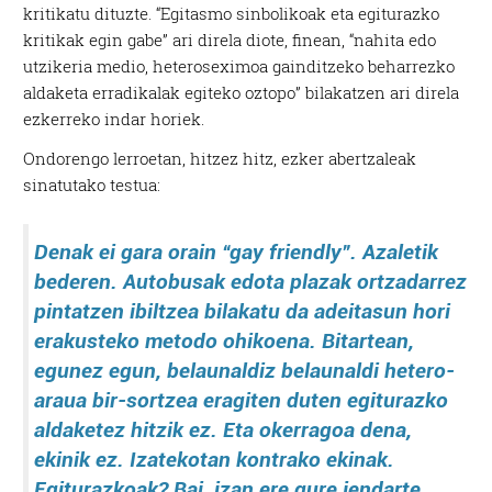
kritikatu dituzte. “Egitasmo sinbolikoak eta egiturazko
kritikak egin gabe” ari direla diote, finean, “nahita edo
utzikeria medio, heteroseximoa gainditzeko beharrezko
aldaketa erradikalak egiteko oztopo” bilakatzen ari direla
ezkerreko indar horiek.
Ondorengo lerroetan, hitzez hitz, ezker abertzaleak
sinatutako testua:
Denak ei gara orain “gay friendly”. Azaletik
bederen. Autobusak edota plazak ortzadarrez
pintatzen ibiltzea bilakatu da adeitasun hori
erakusteko metodo ohikoena. Bitartean,
egunez egun, belaunaldiz belaunaldi hetero-
araua bir-sortzea eragiten duten egiturazko
aldaketez hitzik ez. Eta okerragoa dena,
ekinik ez. Izatekotan kontrako ekinak.
Egiturazkoak? Bai, izan ere gure jendarte