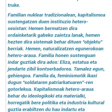
truke.
Familian nuklear tradizionalean, kapitalismoa
sustengatzen duen instituzio hetero-
sexistan: Hemen bermatzen dira
ordainketarik gabeko zaintza lanak, hemen
hezten dira sistemak behar dituen “objektu”
berriak. Hemen, naturalizatzen egunerokoan
hetero-araua. Familia honen sustenguan
indar guztiak dira ados: Eliza, estatua eta
jendarte zibil kontserbadorea. Tamalez egun,
gehiengoa. Familia da, feminismotik ikasi
dugun “soldataren patriarkatuaren”-ren
gotorlekua. Kapitalismoak hetero-araua
behar du ideologikoki eta materialki,
horregatik bere politika eta industria kultural
guztia erabiltzen du hau indartu eta