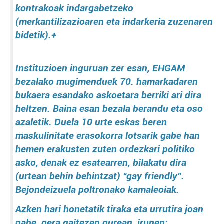
kontrakoak indargabetzeko
(merkantilizazioaren eta indarkeria zuzenaren
bidetik).+
Instituzioen inguruan zer esan, EHGAM
bezalako mugimenduek 70. hamarkadaren
bukaera esandako askoetara berriki ari dira
heltzen. Baina esan bezala berandu eta oso
azaletik. Duela 10 urte eskas beren
maskulinitate erasokorra lotsarik gabe han
hemen erakusten zuten ordezkari politiko
asko, denak ez esatearren, bilakatu dira
(urtean behin behintzat) “gay friendly”.
Bejondeizuela poltronako kamaleoiak.
Azken hari honetatik tiraka eta urrutira joan
gabe, gera gaitezen gurean, irunen: