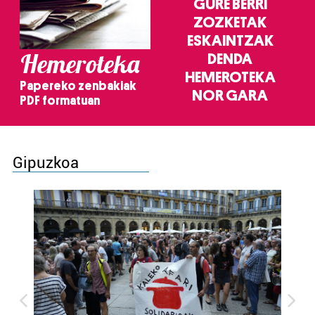
GURE BERRI
ZOZKETAK
ESKAINTZAK
Hemeroteka
DENDA
HEMEROTEKA
Papereko zenbakiak
NOR GARA
PDF formatuan
Gipuzkoa