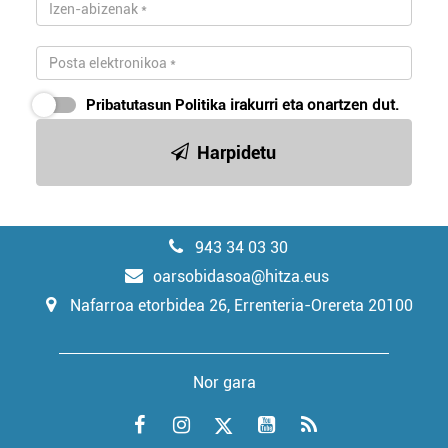
Pribatutasun Politika
irakurri eta onartzen dut.
Harpidetu
943 34 03 30
oarsobidasoa@hitza.eus
Nafarroa etorbidea 26, Errenteria-Orereta 20100
Nor gara