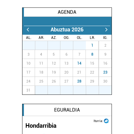
AGENDA
Abuztua 2026
AL.
AR.
AZ.
OG.
OL.
LR.
IG.
27
28
29
30
31
1
2
3
4
5
6
7
8
9
10
11
12
13
14
15
16
17
18
19
20
21
22
23
24
25
26
27
28
29
30
31
1
2
3
4
5
6
EGURALDIA
Iturria:
Hondarribia