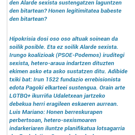
den Alarde sexista sustengatzen laguntzen
den bitartean? Honen legitimitatea babeste
den bitartean?
Hipokrisia dosi oso oso altuak soinean da
soilik posible. Eta ez soilik Alarde sexista.
Irungo koalizioak (PSOE-Podemos) iruditegi
sexista, hetero-araua indartzen dituzten
ekimen asko eta asko sustatzen ditu. Adibide
txiki bat: Irun 1522 fundazio errebisionista
edota Pagoki elkarteei sustengua. Orain arte
LGTBQ+ ikurriña Udaletxean jartzeko
debekua herri eragileen eskaeren aurrean.
Luis Mariano: Honen berreskurapen
perbertsoan, hetero-sexismoaren
indarkeriaren iluntze planifikatua lotsagarria