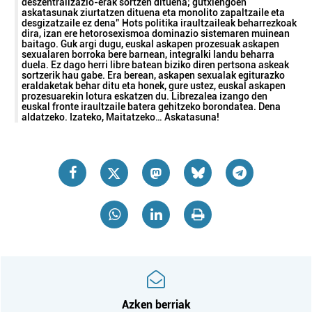
deszentralizazio-erak sortzen dituena; gutxiengoen
askatasunak ziurtatzen dituena eta monolito zapaltzaile eta
desgizatzaile ez dena” Hots politika iraultzaileak beharrezkoak
dira, izan ere hetorosexismoa dominazio sistemaren muinean
baitago. Guk argi dugu, euskal askapen prozesuak askapen
sexualaren borroka bere barnean, integralki landu beharra
duela. Ez dago herri libre batean biziko diren pertsona askeak
sortzerik hau gabe. Era berean, askapen sexualak egiturazko
eraldaketak behar ditu eta honek, gure ustez, euskal askapen
prozesuarekin lotura eskatzen du. Librezalea izango den
euskal fronte iraultzaile batera gehitzeko borondatea. Dena
aldatzeko. Izateko, Maitatzeko… Askatasuna!
Azken berriak