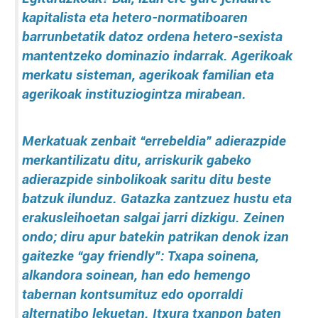
kapitalista eta hetero-normatiboaren
barrunbetatik datoz ordena hetero-sexista
mantentzeko dominazio indarrak. Agerikoak
merkatu sisteman, agerikoak familian eta
agerikoak instituziogintza mirabean.
Merkatuak zenbait “errebeldia” adierazpide
merkantilizatu ditu, arriskurik gabeko
adierazpide sinbolikoak saritu ditu beste
batzuk ilunduz. Gatazka zantzuez hustu eta
erakusleihoetan salgai jarri dizkigu. Zeinen
ondo; diru apur batekin patrikan denok izan
gaitezke “gay friendly”: Txapa soinena,
alkandora soinean, han edo hemengo
tabernan kontsumituz edo oporraldi
alternatibo lekuetan. Itxura txanpon baten