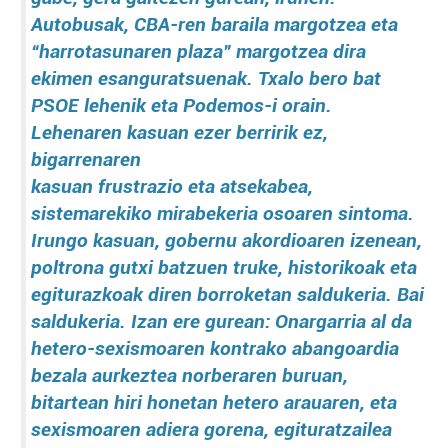
Autobusak, CBA-ren baraila margotzea eta
“harrotasunaren plaza” margotzea dira
ekimen esanguratsuenak. Txalo bero bat
PSOE lehenik eta Podemos-i orain.
Lehenaren kasuan ezer berririk ez,
bigarrenaren
kasuan frustrazio eta atsekabea,
sistemarekiko mirabekeria osoaren sintoma.
Irungo kasuan, gobernu akordioaren izenean,
poltrona gutxi batzuen truke, historikoak eta
egiturazkoak diren borroketan saldukeria. Bai
saldukeria. Izan ere gurean: Onargarria al da
hetero-sexismoaren kontrako abangoardia
bezala aurkeztea norberaren buruan,
bitartean hiri honetan hetero arauaren, eta
sexismoaren adiera gorena, egituratzailea