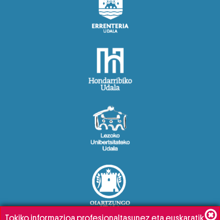
Tokiko informazioa profesionaltasunez eta euskaratik,