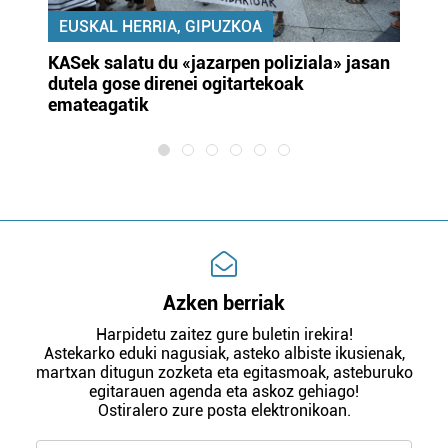
EUSKAL HERRIA, GIPUZKOA
KASek salatu du «jazarpen poliziala» jasan
Pa
dutela gose direnei ogitartekoak
da
emateagatik
«s
Azken berriak
Harpidetu zaitez gure buletin irekira!
Astekarko eduki nagusiak, asteko albiste ikusienak,
martxan ditugun zozketa eta egitasmoak, asteburuko
egitarauen agenda eta askoz gehiago!
Ostiralero zure posta elektronikoan.