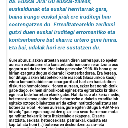
da. Euskal Jira: Gu euskal-zaleak,
euskaldunak eta euskal herritarrak gara,
baina irungo euskal jirak ere iruditegi hau
sostengatzen du. Errealitatearekin zerikusi
gutxi duen euskal iruditegi erromantiko eta
kontserbadore bat ekarriz urtero gure hirira.
Eta bai, udalak hori ere sustatzen du.
Gure aburuz, azken urteetan eman diren aurrerapauso epelen
aurrean eskuinaren eta konsterbadurismoaren erantzuna oso
gogorra ari da izaten. Hor koka genezake 1996-tik hona gure
hirian ezagutu dugun oldarraldi kontserbadorea. Era berean,
hor ditugu azken hilabeteko kale erasoak (Basaurikoa kasu)
edota komunikabideetan onargarritzat hartzen hasiak diren
diskurtso homofoboak. Honen aurrean, ezker bat norabiderik
gabe dago, ekimen sinbolikoak eginez eta egiturazko kritikak
egin eta bide horretan ekinik gabe. Nahita edo utzikeria medio,
heterosexismoa gainditzeko beharrezko aldaketa erradikalak
egiteko oztopo bilakatzen ari da ezker instituzionaliztatu eta
botere zale bat. Honen aurrean, gure egiten ditugu EHGAM-en
hitzak; “gaur egun nagusi den giza- eta sexu-harreman mota
gaindituz bakarrik lortu litekeelako askapena. Gizarte
matxista, sexista, heterosexista, patriarkal, klasista eta
kapitalista honi (…) boterearen deskontzentrazio- eta