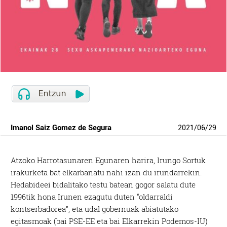
Imanol Saiz Gomez de Segura
2021
/
06
/
29
Atzoko Harrotasunaren Egunaren harira, Irungo Sortuk
irakurketa bat elkarbanatu nahi izan du irundarrekin.
Hedabideei bidalitako testu batean gogor salatu dute
1996tik hona Irunen ezagutu duten “oldarraldi
kontserbadorea”, eta udal gobernuak abiatutako
egitasmoak (bai PSE-EE eta bai Elkarrekin Podemos-IU)