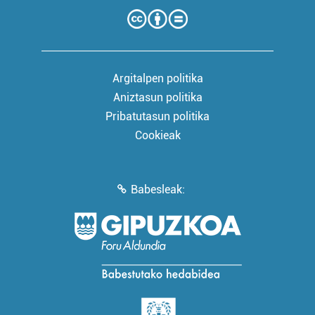
Argitalpen politika
Aniztasun politika
Pribatutasun politika
Cookieak
Babesleak: