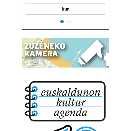
baliatzen gara. Ohar hau onartuz gero, teknologia hori
Oiartzun
erabiltzeko baimen esplizitua ematen diguzu.
Gehiago
irakurri