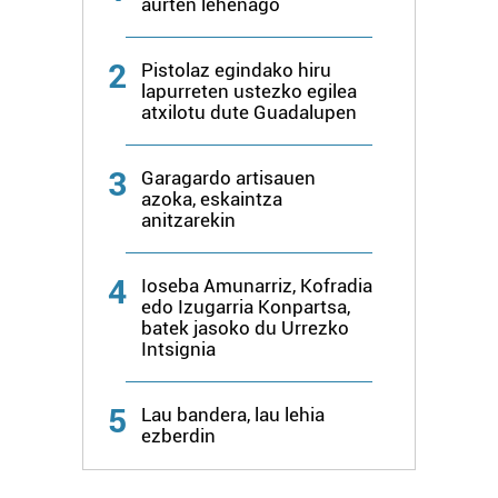
aurten lehenago
2
Pistolaz egindako hiru
lapurreten ustezko egilea
atxilotu dute Guadalupen
3
Garagardo artisauen
azoka, eskaintza
anitzarekin
4
Ioseba Amunarriz, Kofradia
edo Izugarria Konpartsa,
batek jasoko du Urrezko
Intsignia
5
Lau bandera, lau lehia
ezberdin