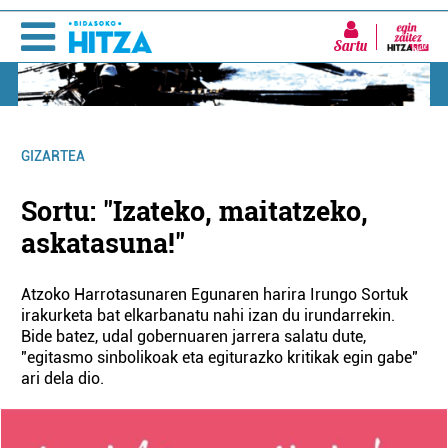
Sartu
GIZARTEA
Sortu: "Izateko, maitatzeko,
askatasuna!"
Atzoko Harrotasunaren Egunaren harira Irungo Sortuk
irakurketa bat elkarbanatu nahi izan du irundarrekin.
Bide batez, udal gobernuaren jarrera salatu dute,
"egitasmo sinbolikoak eta egiturazko kritikak egin gabe"
ari dela dio.