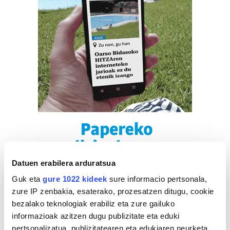
Datuen erabilera arduratsua
Guk eta
gure 1022 kideek
sure informacio pertsonala,
zure IP zenbakia, esaterako, prozesatzen ditugu, cookie
bezalako teknologiak erabiliz eta zure gailuko
informazioak azitzen dugu publizitate eta eduki
pertsonalizatua, publizitatearen eta edukiaren neurketa,