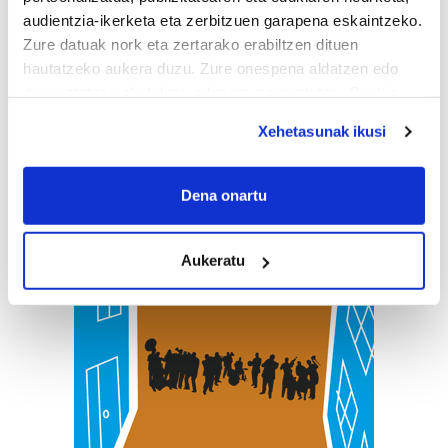
audientzia-ikerketa eta zerbitzuen garapena eskaintzeko.
Zure datuak nork eta zertarako erabiltzen dituen
hautatzeko aukera duzu. Zure onespena aldatzen edo
deuseztatzen ahal duzu edozein momentutan, Cookie
deklaraziotik edo Privacy triggerean klikatuz.
Xehetasunak ikusi
If you allow, we would also like to:
Collect information about your geographical
Dena onartu
location which can be accurate to within several
meters
Aukeratu
Identify your device by actively scanning it for
specific characteristics (fingerprinting)
Find out more about how your personal data is processed
and set your preferences in the
details section
.
Guk eta gure bazkideek zure datu pertsonalak
prozesatzen ditugu, zure IP zenbakia, besteak beste,
teknologia erabiliz, cookieak adibidez, iragarki eta eduki