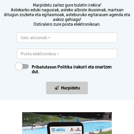
Harpidetu zaitez gure buletin irekira!
Astekarko eduki nagusiak, asteko albiste ikusienak, martxan
ditugun zozketa eta egitasmoak, asteburuko egitarauen agenda eta
askoz gehiago!
Ostiralero zure posta elektronikoan.
Pribatutasun Politika
irakurri eta onartzen
dut.
Harpidetu