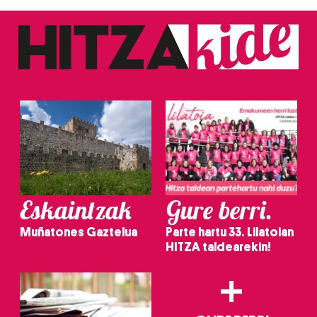
Eskaintzak
Gure berri.
Muñatones Gaztelua
Parte hartu 33. Lilatoian
HITZA taldearekin!
+