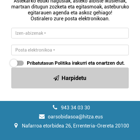
Astekarko eduki nagusiak, asteko albiste ikusienak,
martxan ditugun zozketa eta egitasmoak, asteburuko
egitarauen agenda eta askoz gehiago!
Ostiralero zure posta elektronikoan.
Pribatutasun Politika
irakurri eta onartzen dut.
Harpidetu
943 34 03 30
oarsobidasoa@hitza.eus
Nafarroa etorbidea 26, Errenteria-Orereta 20100