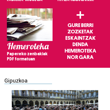
+
GURE BERRI
ZOZKETAK
ESKAINTZAK
Hemeroteka
DENDA
HEMEROTEKA
Papereko zenbakiak
NOR GARA
PDF formatuan
Gipuzkoa