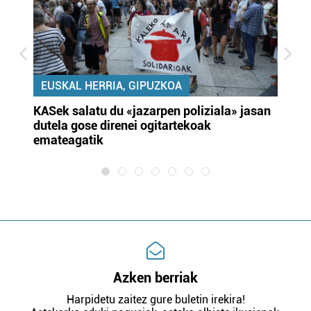
EUSKAL HERRIA, GIPUZKOA
KASek salatu du «jazarpen poliziala» jasan
Pa
dutela gose direnei ogitartekoak
da
emateagatik
«s
Azken berriak
Harpidetu zaitez gure buletin irekira!