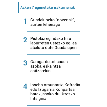
fitxategiak erabiltzen ditu. Zure esperientzia eta
Azken 7 egunetako irakurrienak
zerbitzuak hobetzeko asmoz, cookie teknologiaz
baliatzen gara. Ohar hau onartuz gero, teknologia hori
1
Guadalupeko "novenak",
erabiltzeko baimen esplizitua ematen diguzu.
Gehiago
aurten lehenago
irakurri
2
Pistolaz egindako hiru
lapurreten ustezko egilea
atxilotu dute Guadalupen
3
Garagardo artisauen
azoka, eskaintza
anitzarekin
4
Ioseba Amunarriz, Kofradia
edo Izugarria Konpartsa,
batek jasoko du Urrezko
Intsignia