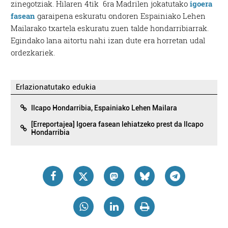
zinegotziak. Hilaren 4tik 6ra Madrilen jokatutako
igoera
fasean
garaipena eskuratu ondoren Espainiako Lehen
Mailarako txartela eskuratu zuen talde hondarribiarrak.
Egindako lana aitortu nahi izan dute era horretan udal
ordezkariek.
Erlazionatutako edukia
Ilcapo Hondarribia, Espainiako Lehen Mailara
[Erreportajea] Igoera fasean lehiatzeko prest da Ilcapo
Hondarribia