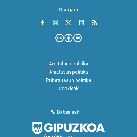
Nor gara
Argitalpen politika
Aniztasun politika
Pribatutasun politika
Cookieak
Babesleak: