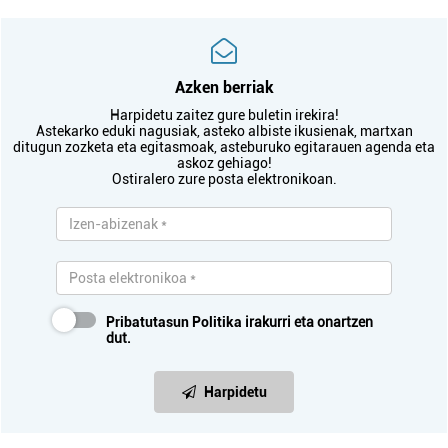
Azken berriak
Harpidetu zaitez gure buletin irekira!
Astekarko eduki nagusiak, asteko albiste ikusienak, martxan
ditugun zozketa eta egitasmoak, asteburuko egitarauen agenda eta
askoz gehiago!
Ostiralero zure posta elektronikoan.
Pribatutasun Politika
irakurri eta onartzen
dut.
Harpidetu