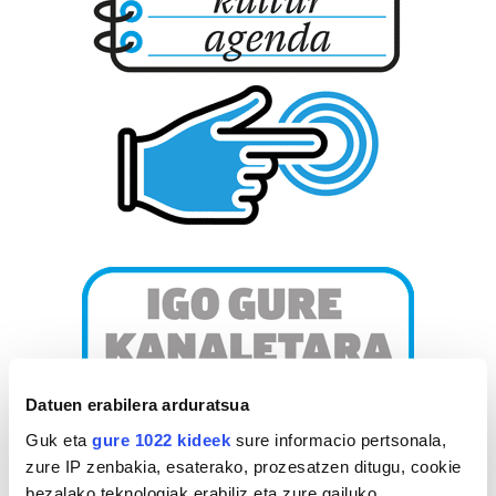
Datuen erabilera arduratsua
Guk eta
gure 1022 kideek
sure informacio pertsonala,
zure IP zenbakia, esaterako, prozesatzen ditugu, cookie
bezalako teknologiak erabiliz eta zure gailuko