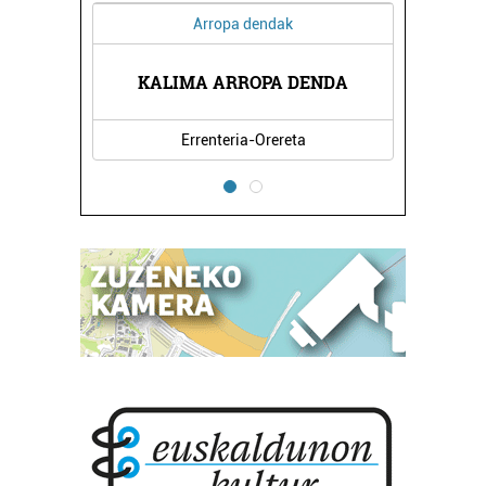
Arropa dendak
KALIMA ARROPA DENDA
Errenteria-Orereta