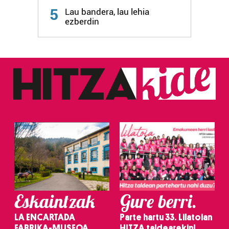
5
Lau bandera, lau lehia
ezberdin
Eskaintzak
Gure berri.
LA ENCARTADA
Parte hartu 33. Lilatoian
FABRIKA-MUSEOA
HITZA taldearekin!