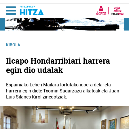
Sartu
KIROLA
Ilcapo Hondarribiari harrera
egin dio udalak
Espainiako Lehen Mailara lortutako igoera dela-eta
harrera egin diete Txomin Sagarzazu alkateak eta Juan
Luis Silanes Kirol zinegotziak.