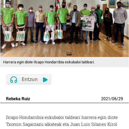
Harrera egin diote Ilcapo Hondarribia eskubaloi taldeari.
Rebeka Ruiz
2021
/
06
/
29
Ilcapo Hondarribia eskubaloi taldeari harrera egin diote
Txomin Sagarzazu alkateak eta Juan Luis Silanes Kirol