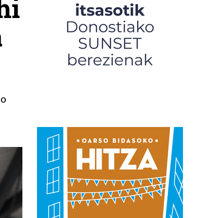
hi
a
ko