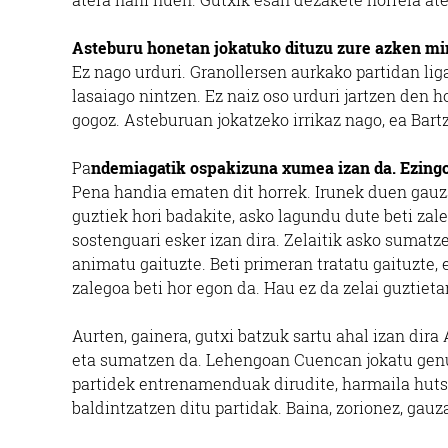
Asteburu honetan jokatuko dituzu zure azken mi
Ez nago urduri. Granollersen aurkako partidan lig
lasaiago nintzen. Ez naiz oso urduri jartzen den h
gogoz. Asteburuan jokatzeko irrikaz nago, ea Bart
Pa
ndemiagatik ospakizuna xumea izan da. Ezingo 
Pena handia ematen dit horrek. Irunek duen gauza
guztiek hori badakite, asko lagundu dute beti zal
sostenguari esker izan dira. Zelaitik asko sumatz
animatu gaituzte. Beti primeran tratatu gaituzte,
zalegoa beti hor egon da. Hau ez da zelai guztieta
Aurten, gainera, gutxi batzuk sartu ahal izan dira 
eta sumatzen da. Lehengoan Cuencan jokatu genu
partidek entrenamenduak dirudite, harmaila hutsa 
baldintzatzen ditu partidak. Baina, zorionez, gauza