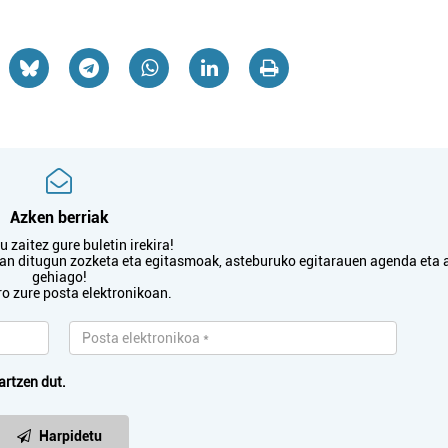
Azken berriak
 zaitez gure buletin irekira!
txan ditugun zozketa eta egitasmoak, asteburuko egitarauen agenda eta 
gehiago!
ro zure posta elektronikoan.
artzen dut.
Harpidetu