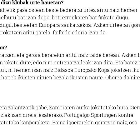
n dizu klubak urte hauetan?
nd-etik pasa ostean beste bederatzi urtez aritu naiz hemen
 helburu bat izan dugu, beti erronkaren bat finkatu dugu.
 dugu, besteetan Europara sailkatzekoa. Azken urteetan gor
rokatzen aritu garela. Ibilbide ederra izan da.
an?
atzen, eta gerora berarekin aritu naiz talde berean. Azken 
n jokatu dute, edo nire entrenatzaileak izan dira. Eta batez 
ut, ni hemen izan naiz Bidasoa Europako Kopa jokatzen iku
i horiek ikusten nituen bezala ikusten naute. Ohorea da nir
era zalantzarik gabe, Zamoraren aurka jokatutako hura. Gero
iak izan direla, esaterako, Portugalgo Sportingen kontra
katutako kanporaketa. Baina igoerarekin geratzen naiz, oso