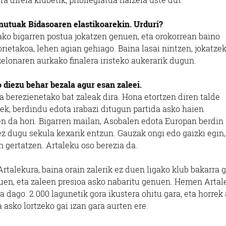
nutuak Bidasoaren elastikoarekin. Urduri?
ako bigarren postua jokatzen genuen, eta orokorrean baino
orietakoa, lehen agian gehiago. Baina lasai nintzen, jokatze
zelonaren aurkako finalera iristeko aukerarik dugun.
diezu behar bezala agur esan zaleei.
 berezienetako bat zaleak dira. Hona etortzen diren talde
eek, berdindu edota irabazi ditugun partida asko haien
en da hori. Bigarren mailan, Asobalen edota Europan berdin
 ez dugu sekula kexarik entzun. Gauzak ongi edo gaizki egin,
n gertatzen. Artaleku oso berezia da.
Artalekura, baina orain zalerik ez duen ligako klub bakarra g
en, eta zaleen presioa asko nabaritu genuen. Hemen Arta
dago. 2.000 lagunetik gora ikustera ohitu gara, eta horrek
 asko lortzeko gai izan gara aurten ere.