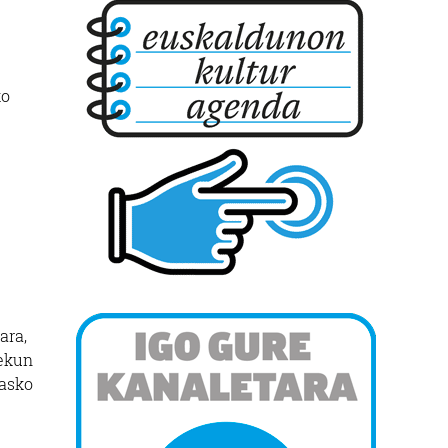
ko
ara,
lekun
 asko