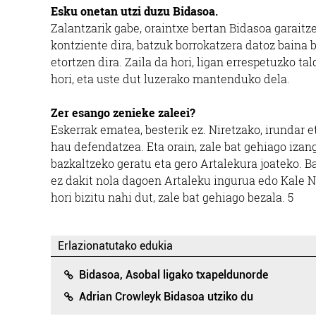
Esku onetan utzi duzu Bidasoa.
Zalantzarik gabe, oraintxe bertan Bidasoa garaitze
kontziente dira, batzuk borrokatzera datoz baina
etortzen dira. Zaila da hori, ligan errespetuzko t
hori, eta uste dut luzerako mantenduko dela.
Zer esango zenieke zaleei?
Eskerrak ematea, besterik ez. Niretzako, irundar e
hau defendatzea. Eta orain, zale bat gehiago iza
bazkaltzeko geratu eta gero Artalekura joateko. Bak
ez dakit nola dagoen Artaleku ingurua edo Kale N
hori bizitu nahi dut, zale bat gehiago bezala. 5
Erlazionatutako edukia
Bidasoa, Asobal ligako txapeldunorde
Adrian Crowleyk Bidasoa utziko du