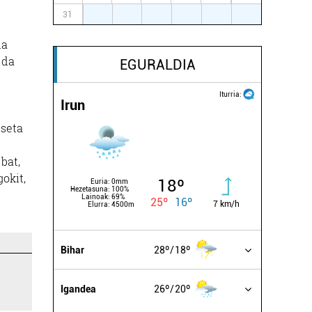
31
1
2
3
4
5
6
la
 da
EGURALDIA
Iturria:
Irun
iseta
bat,
okit,
18º
Euria:
0mm
Hezetasuna:
100%
Lainoak:
69%
25º
16º
7 km/h
Elurra:
4500m
Bihar
28º
18º
Igandea
26º
20º