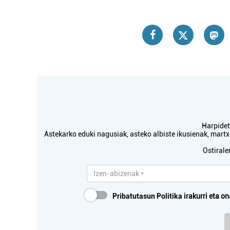
Harpidetu
Astekarko eduki nagusiak, asteko albiste ikusienak, mar
Ostirale
Pribatutasun Politika
irakurri eta on