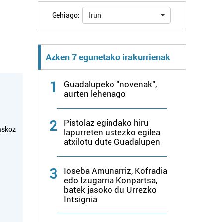
Gehiago:
Irun
Azken 7 egunetako irakurrienak
1
Guadalupeko "novenak",
aurten lehenago
2
Pistolaz egindako hiru
askoz
lapurreten ustezko egilea
atxilotu dute Guadalupen
3
Ioseba Amunarriz, Kofradia
edo Izugarria Konpartsa,
batek jasoko du Urrezko
Intsignia