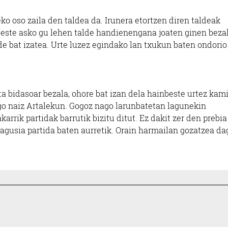
ko oso zaila den taldea da. Irunera etortzen diren taldeak
 beste asko gu lehen talde handienengana joaten ginen beza
alde bat izatea. Urte luzez egindako lan txukun baten ondorio
ta bidasoar bezala, ohore bat izan dela hainbeste urtez kam
ngo naiz Artalekun. Gogoz nago larunbatetan lagunekin
arrik partidak barrutik bizitu ditut. Ez dakit zer den prebia 
agusia partida baten aurretik. Orain harmailan gozatzea dag