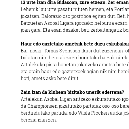
13 urte izan dira Bidasoan, zure etxean. Zer ema
Lehenik lau urte pasatu nituen hemen, eta Portla
jokatzen. Balorazio oso positiboa egiten dut. Beti
Batzuetan Asobal Ligara igotzeko helburua ezarri
joan gara. Eta esan dezaket beti zerbaitengatik bor
Haur edo gaztetako ametsik bete duzu eskubaloi
Bai, noski. Tomas Svensson ikusi dut zuzenean jok
txikitan nire heroiak ziren horietako batzuk nireki
Artalekuko pista honetan jokatzeko ametsa bete d
eta orain haur edo gaztetxoek agian nik nire hero
hori, amets asko bete ditut.
Zein izan da klubean bizitako unerik ederrena?
Artalekun Asobal Ligan aritzeko eskuratutako igo
da Championsen jokatutako partidak oso-oso berez
berdindutako partida, edo Wisla Plocken aurka jo
berezia izan zen.