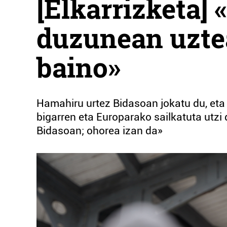
[Elkarrizketa] 
duzunean uztea
baino»
Hamahiru urtez Bidasoan jokatu du, eta
bigarren eta Europarako sailkatuta utzi 
Bidasoan; ohorea izan da»