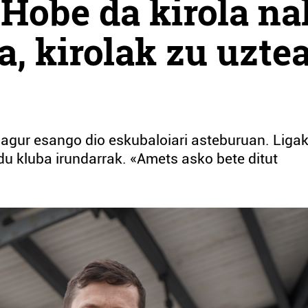
«Hobe da kirola na
, kirolak zu uzte
 agur esango dio eskubaloiari asteburuan. Liga
du kluba irundarrak. «Amets asko bete ditut