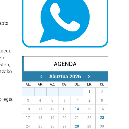
antz
finean
ere
AGENDA
sten,
etzako
Abuztua 2026
AL.
AR.
AZ.
OG.
OL.
LR.
IG.
27
28
29
30
31
1
2
, egia
3
4
5
6
7
8
9
10
11
12
13
14
15
16
17
18
19
20
21
22
23
24
25
26
27
28
29
30