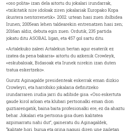
«oso polita» izan dela aitortu du jokalari irundarrak,
«txikitatik nire idoloak ziren jokalariak Europako Kopa
ikustera nentorrenetik». 2002. urtean hasi zuen ibilbidea
Irunen; 2005ean lehen taldearekin entrenatzen hasi zen;
2016an aldiz, debuta egin zuen. Ordutik, 235 partida
jokatu ditu ASOBAL ligan, eta 457 gol sartu ditu.
«Artalekuko zaleei Artalekun bertan agur esaterik ez
izatea da pena bakarra» aitortu du azkenik Crowleyk,
«eskubaloiak, Bidasoak eta Irunek nirekin izan duten
tratua eskertzeko».
Gurutz Aginagalde presidenteak eskerrak eman dizkio
Crowleyri, eta harrobiko jokalaria definitzeko
irundarraren irudia jarri du adibide gisa. «Oso eskertuta
gaude kirol arloan eta klubari pertsonalki eman dion
guztiarengatik, baina baita profesionalki ere, ez da ahaztu
behar. Jokalari eta pertsona gisa duen kalitatea
azpimarratu nahi dut”, gaineratu du Aginagaldek,
“kalitate hori, burua eta grina nagusi diren une zailetan