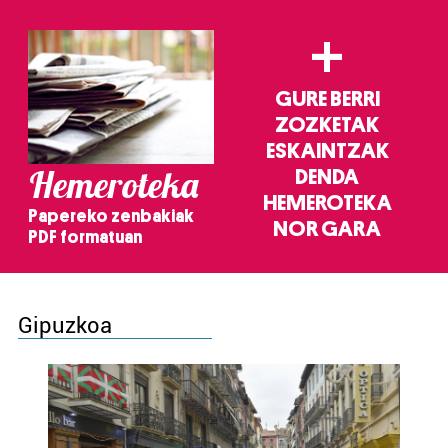
+
GURE BERRI
ZOZKETAK
ESKAINTZAK
Hemeroteka
DENDA
HEMEROTEKA
Papereko zenbakiak
NOR GARA
PDF formatuan
Gipuzkoa