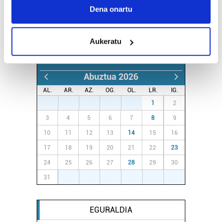
Collect information about your geographical
Dena onartu
location which can be accurate to within several
meters
Aukeratu
Identify your device by actively scanning it for
AGENDA
specific characteristics (fingerprinting)
Find out more about how your personal data is processed
Abuztua 2026
and set your preferences in the
details section
.
AL.
AR.
AZ.
OG.
OL.
LR.
IG.
27
28
29
30
31
1
2
Guk eta gure bazkideek zure datu pertsonalak
prozesatzen ditugu, zure IP zenbakia, besteak beste,
3
4
5
6
7
8
9
teknologia erabiliz, cookieak adibidez, iragarki eta eduki
10
11
12
13
14
15
16
pertsonalizatuak eskaintzeko, iragarkiak eta edukia
17
18
19
20
21
22
23
neurtzeko, jendeari buruzko informazioa biltzeko eta
24
25
26
27
28
29
30
produktuak garatzeko. Zure datuak nork eta zertarako
erabiltzen dituen hauta dezakezu.
31
1
2
3
4
5
6
Bazkide batzuek ez dizute baimenik eskatzen, eta beren
EGURALDIA
interes komertzial legitimoetan babesten dira. Ikusi gure