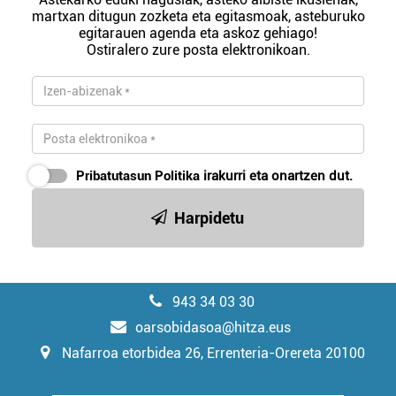
martxan ditugun zozketa eta egitasmoak, asteburuko
egitarauen agenda eta askoz gehiago!
Ostiralero zure posta elektronikoan.
Pribatutasun Politika
irakurri eta onartzen dut.
Harpidetu
943 34 03 30
oarsobidasoa@hitza.eus
Nafarroa etorbidea 26, Errenteria-Orereta 20100