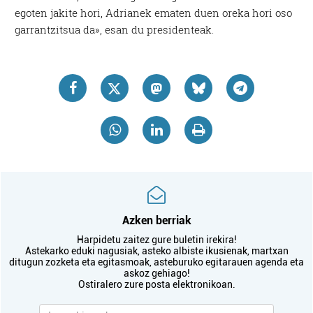
egoten jakite hori, Adrianek ematen duen oreka hori oso
garrantzitsua da», esan du presidenteak.
Azken berriak
Harpidetu zaitez gure buletin irekira!
Astekarko eduki nagusiak, asteko albiste ikusienak, martxan
ditugun zozketa eta egitasmoak, asteburuko egitarauen agenda eta
askoz gehiago!
Ostiralero zure posta elektronikoan.