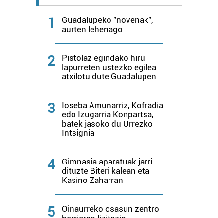
1
Guadalupeko "novenak",
aurten lehenago
2
Pistolaz egindako hiru
lapurreten ustezko egilea
atxilotu dute Guadalupen
3
Ioseba Amunarriz, Kofradia
edo Izugarria Konpartsa,
batek jasoko du Urrezko
Intsignia
4
Gimnasia aparatuak jarri
dituzte Biteri kalean eta
Kasino Zaharran
5
Oinaurreko osasun zentro