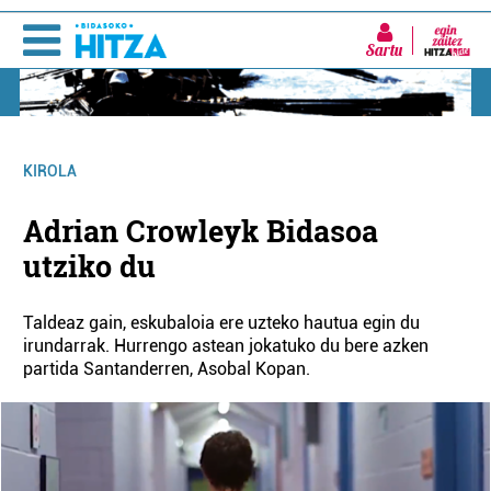
Sartu
KIROLA
Adrian Crowleyk Bidasoa
utziko du
Taldeaz gain, eskubaloia ere uzteko hautua egin du
irundarrak. Hurrengo astean jokatuko du bere azken
partida Santanderren, Asobal Kopan.