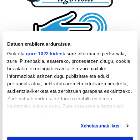
Datuen erabilera arduratsua
Guk eta
gure 1022 kideek
sure informacio pertsonala,
zure IP zenbakia, esaterako, prozesatzen ditugu, cookie
bezalako teknologiak erabiliz eta zure gailuko
informazioak azitzen dugu publizitate eta eduki
pertsonalizatua, publizitatearen eta edukiaren neurketa,
audientzia-ikerketa eta zerbitzuen garapena eskaintzeko.
Zure datuak nork eta zertarako erabiltzen dituen
hautatzeko aukera duzu. Zure onespena aldatzen edo
deuseztatzen ahal duzu edozein momentutan, Cookie
deklaraziotik edo Privacy triggerean klikatuz.
Xehetasunak ikusi
If you allow, we would also like to: