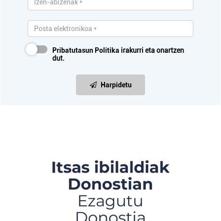
Pribatutasun Politika
irakurri eta onartzen
dut.
Harpidetu