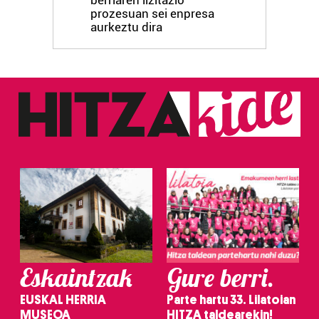
berriaren lizitazio
prozesuan sei enpresa
aurkeztu dira
Eskaintzak
Gure berri.
EUSKAL HERRIA
Parte hartu 33. Lilatoian
MUSEOA
HITZA taldearekin!