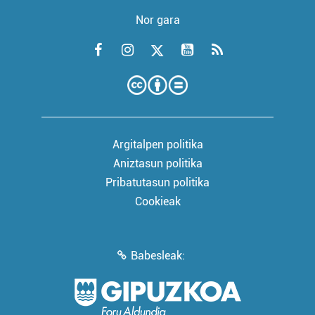
Nor gara
Argitalpen politika
Aniztasun politika
Pribatutasun politika
Cookieak
Babesleak: