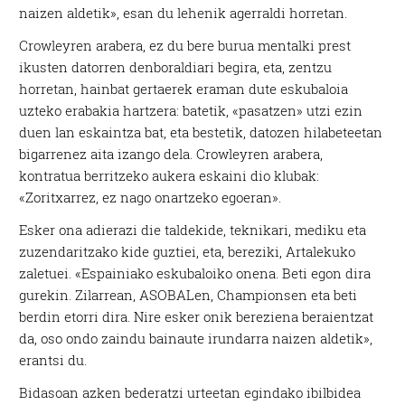
naizen aldetik», esan du lehenik agerraldi horretan.
Crowleyren arabera, ez du bere burua mentalki prest
ikusten datorren denboraldiari begira, eta, zentzu
horretan, hainbat gertaerek eraman dute eskubaloia
uzteko erabakia hartzera: batetik, «pasatzen» utzi ezin
duen lan eskaintza bat, eta bestetik, datozen hilabeteetan
bigarrenez aita izango dela. Crowleyren arabera,
kontratua berritzeko aukera eskaini dio klubak:
«Zoritxarrez, ez nago onartzeko egoeran».
Esker ona adierazi die taldekide, teknikari, mediku eta
zuzendaritzako kide guztiei, eta, bereziki, Artalekuko
zaletuei. «Espainiako eskubaloiko onena. Beti egon dira
gurekin. Zilarrean, ASOBALen, Championsen eta beti
berdin etorri dira. Nire esker onik bereziena beraientzat
da, oso ondo zaindu bainaute irundarra naizen aldetik»,
erantsi du.
Bidasoan azken bederatzi urteetan egindako ibilbidea