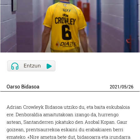
Oarso Bidasoa
2021
/
05
/
26
Adrian Crowleyk Bidasoa utziko du, eta baita eskubaloia
ere. Denboraldia amaitutakoan izango da, hurrengo
astean, Santanderren jokatuko den Asobal Kopan. Gaur
goizean, prentsaurrekoa eskaini du erabakiaren berri
emateko. «Nire ametsa bete dut, bidasoarra eta irundarra