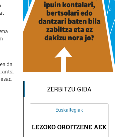
a
at
rena
an
zea da
rantsi
resan
ZERBITZU GIDA
Euskaltegiak
A
LEZOKO OROITZENE AEK