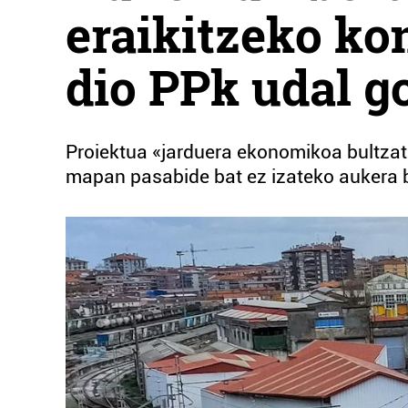
eraikitzeko k
dio PPk udal g
Proiektua «jarduera ekonomikoa bultzatze
mapan pasabide bat ez izateko aukera b