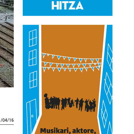
1
/
04
/
16