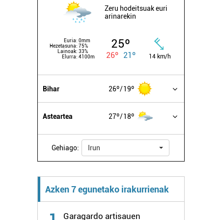
Zeru hodeitsuak euri
arinarekin
25º
Euria:
0mm
Hezetasuna:
75%
Lainoak:
33%
26º
21º
14 km/h
Elurra:
4100m
Bihar
26º
19º
Asteartea
27º
18º
Gehiago:
Irun
Azken 7 egunetako irakurrienak
1
Garagardo artisauen