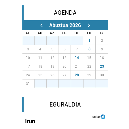
AGENDA
Abuztua 2026
AL.
AR.
AZ.
OG.
OL.
LR.
IG.
27
28
29
30
31
1
2
3
4
5
6
7
8
9
10
11
12
13
14
15
16
17
18
19
20
21
22
23
24
25
26
27
28
29
30
31
1
2
3
4
5
6
EGURALDIA
Iturria:
Irun