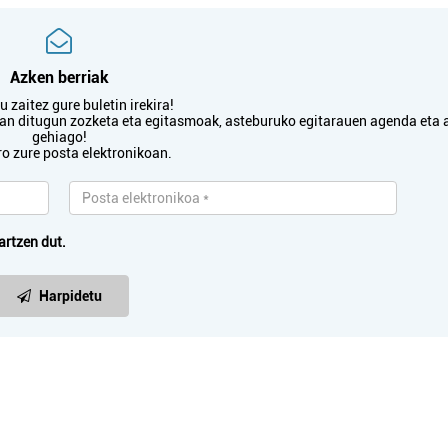
Lezo
Pasaia
Azken berriak
 zaitez gure buletin irekira!
txan ditugun zozketa eta egitasmoak, asteburuko egitarauen agenda eta 
gehiago!
ro zure posta elektronikoan.
artzen dut.
Harpidetu