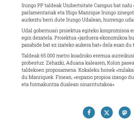
Irungo PP taldeak Unibertsitate Campus bat nahi
parlamentariak eta Iñigo Manrique Irungo zinegotz
aurkeztu berri dute Irungo Udalean, hurrengo ud
Udal gobernuari proiektua egiteko konpromisoa es
egin dezatela. Proiektua «jarduera ekonomikoa bul
pasabide bat ez izateko aukera bat» dela esan du 
Taldeak 65.000 metro koadroko eremua aurreikusi
probestuz. Zehazki, Aduana kalearen, Kolon pase
taldekoen proposamena. Kokaleku honek «milaka p
du Manriquek. Finean, «espazio propioa izango d
eta formakuntza dualean oinarritutakoa».
LEZ