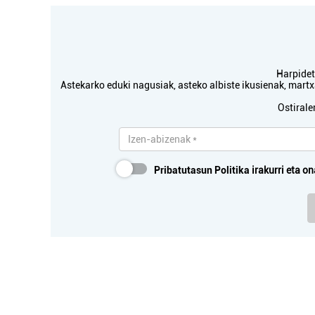
Harpidetu
Astekarko eduki nagusiak, asteko albiste ikusienak, mar
Ostirale
Pribatutasun Politika
irakurri eta on