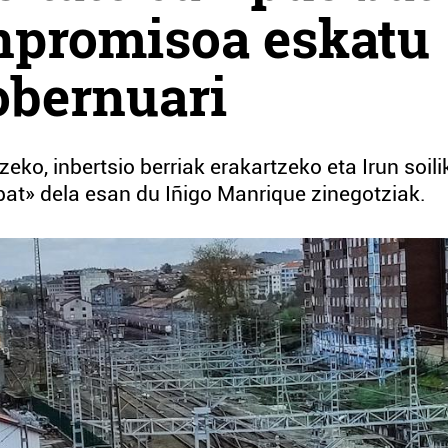
onpromisoa eskatu
obernuari
ko, inbertsio berriak erakartzeko eta Irun soili
at» dela esan du Iñigo Manrique zinegotziak.