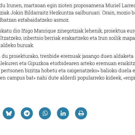
 du Irunen, martxoan egin zioten proposamena Muriel Larre
iak Jokin Bildarraitz Hezkuntza sailburuari. Orain, mozio b
albatzan eztabaidatzeko asmoz.
katu dio Iñigo Manrique zinegotziak lehenik, proiektua eu
tzatzeko, inbertsio berriak erakartzeko eta Irun soilik map
taldeko buruak.
 du proiekturako, trenbide eremuak jasango duen aldaketa
alekuren eta Gipuzkoa etorbidearen arteko eremuan eraikit
ertsonen bizitza hobetu eta oxigenatzeko» balioko duela e
uen campus bat» nahi dute alderdi popularreko kideek, «enp
Euskaltegiak
Estetika
OKO OROITZENE AEK
NAIU ESTETIK