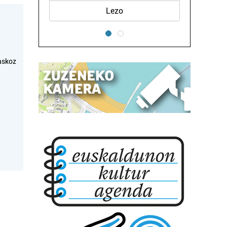
Lezo
askoz