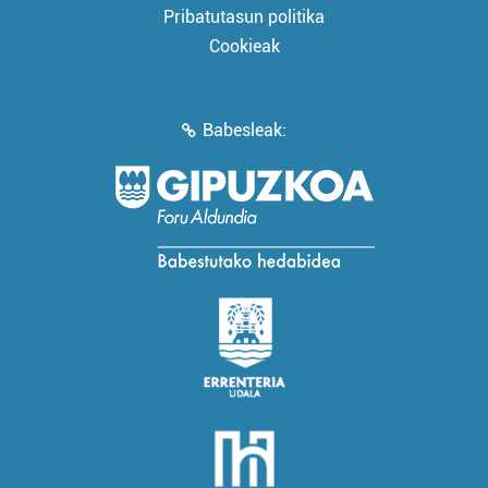
Pribatutasun politika
Cookieak
Babesleak: