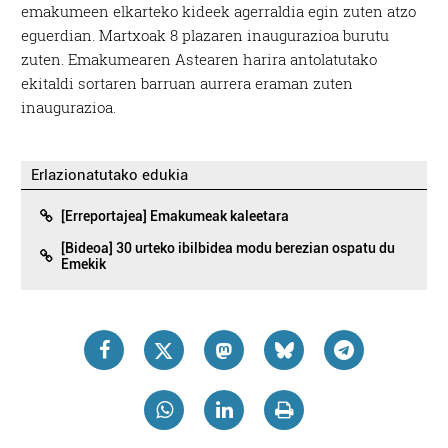
emakumeen elkarteko kideek agerraldia egin zuten atzo
eguerdian. Martxoak 8 plazaren inaugurazioa burutu
zuten. Emakumearen Astearen harira antolatutako
ekitaldi sortaren barruan aurrera eraman zuten
inaugurazioa.
Erlazionatutako edukia
[Erreportajea] Emakumeak kaleetara
[Bideoa] 30 urteko ibilbidea modu berezian ospatu du
Emekik