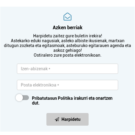
Azken berriak
Harpidetu zaitez gure buletin irekira!
Astekarko eduki nagusiak, asteko albiste ikusienak, martxan
ditugun zozketa eta egitasmoak, asteburuko egitarauen agenda eta
askoz gehiago!
Ostiralero zure posta elektronikoan.
Pribatutasun Politika
irakurri eta onartzen
dut.
Harpidetu