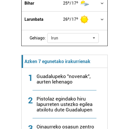
erabiltzen dituen hauta dezakezu.
Bihar
25º
17º
Bazkide batzuek ez dizute baimenik eskatzen, eta beren
Larunbata
26º
17º
interes komertzial legitimoetan babesten dira. Ikusi gure
bazkideen zerrenda, beren ustez zein helburutarako
duten interes legitimoa eta horren aurka nola egin
Gehiago:
Irun
dezakezun ikusteko.
Lortu zure datu pertsonalak prozesatzeko moduari
Azken 7 egunetako irakurrienak
buruzko informazio gehiago eta ezarri zure lehentasunak
datuen atalean. Edozein unetan alda edo ken dezakezu
1
Guadalupeko "novenak",
zure baimena Cookieen adierazpenean.
aurten lehenago
Webgune honek cookie propioak eta hirugarrenen cookie-
2
Pistolaz egindako hiru
fitxategiak erabiltzen ditu. Zure esperientzia eta
lapurreten ustezko egilea
zerbitzuak hobetzeko asmoz, cookie teknologiaz
atxilotu dute Guadalupen
baliatzen gara. Ohar hau onartuz gero, teknologia hori
erabiltzeko baimen esplizitua ematen diguzu.
Gehiago
3
Oinaurreko osasun zentro
irakurri