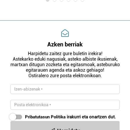
Azken berriak
Harpidetu zaitez gure buletin irekira!
Astekarko eduki nagusiak, asteko albiste ikusienak,
martxan ditugun zozketa eta egitasmoak, asteburuko
egitarauen agenda eta askoz gehiago!
Ostiralero zure posta elektronikoan.
Pribatutasun Politika
irakurri eta onartzen dut.