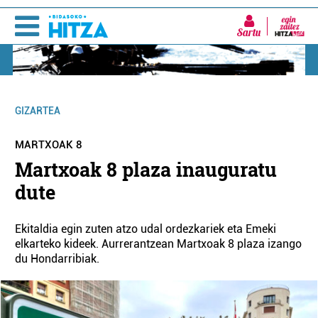
Sartu
GIZARTEA
MARTXOAK 8
Martxoak 8 plaza inauguratu
dute
Ekitaldia egin zuten atzo udal ordezkariek eta Emeki
elkarteko kideek. Aurrerantzean Martxoak 8 plaza izango
du Hondarribiak.