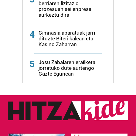
berriaren lizitazio
prozesuan sei enpresa
aurkeztu dira
4
Gimnasia aparatuak jarri
dituzte Biteri kalean eta
Kasino Zaharran
5
Josu Zabalaren erailketa
jorratuko dute aurtengo
Gazte Egunean