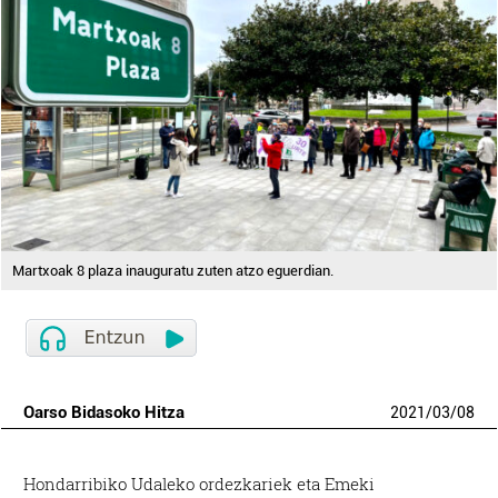
Martxoak 8 plaza inauguratu zuten atzo eguerdian.
Oarso Bidasoko Hitza
2021
/
03
/
08
Hondarribiko Udaleko ordezkariek eta Emeki