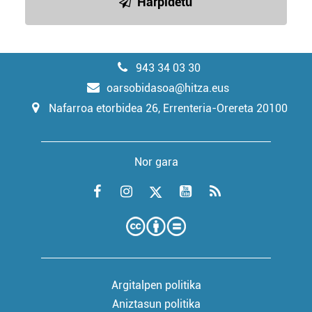
Harpidetu
943 34 03 30
oarsobidasoa@hitza.eus
Nafarroa etorbidea 26, Errenteria-Orereta 20100
Nor gara
Argitalpen politika
Aniztasun politika