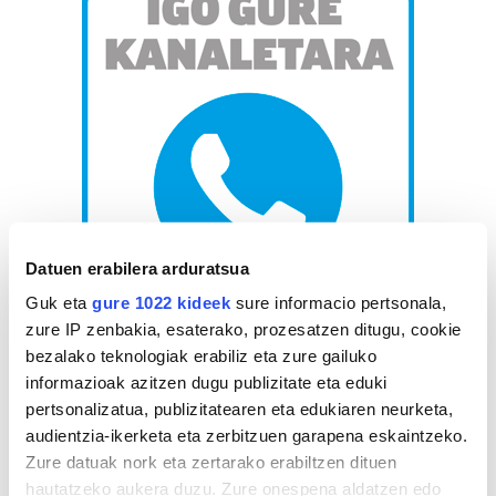
Datuen erabilera arduratsua
Guk eta
gure 1022 kideek
sure informacio pertsonala,
zure IP zenbakia, esaterako, prozesatzen ditugu, cookie
AGENDA
bezalako teknologiak erabiliz eta zure gailuko
informazioak azitzen dugu publizitate eta eduki
pertsonalizatua, publizitatearen eta edukiaren neurketa,
Abuztua 2026
audientzia-ikerketa eta zerbitzuen garapena eskaintzeko.
AL.
AR.
AZ.
OG.
OL.
LR.
IG.
Zure datuak nork eta zertarako erabiltzen dituen
27
28
29
30
31
1
2
hautatzeko aukera duzu. Zure onespena aldatzen edo