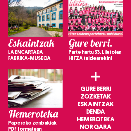
Eskaintzak
Gure berri.
LA ENCARTADA
Parte hartu 33. Lilatoian
FABRIKA-MUSEOA
HITZA taldearekin!
+
GURE BERRI
ZOZKETAK
ESKAINTZAK
Hemeroteka
DENDA
HEMEROTEKA
Papereko zenbakiak
NOR GARA
PDF formatuan