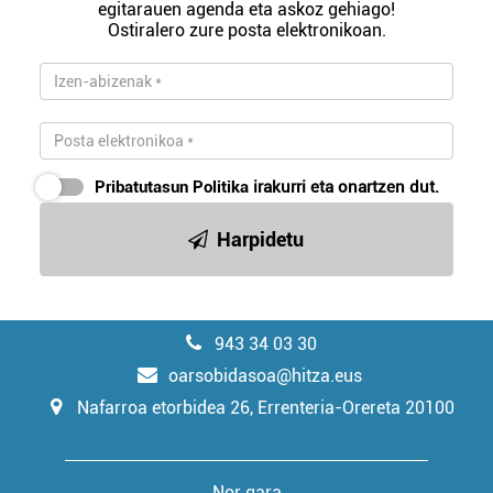
egitarauen agenda eta askoz gehiago!
Ostiralero zure posta elektronikoan.
Pribatutasun Politika
irakurri eta onartzen dut.
Harpidetu
943 34 03 30
oarsobidasoa@hitza.eus
Nafarroa etorbidea 26, Errenteria-Orereta 20100
Nor gara