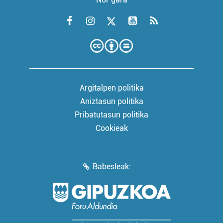
Argitalpen politika
Aniztasun politika
Pribatutasun politika
Cookieak
Babesleak: