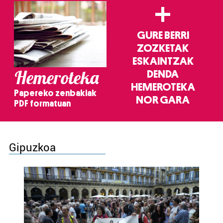
+
GURE BERRI
ZOZKETAK
ESKAINTZAK
Hemeroteka
DENDA
HEMEROTEKA
Papereko zenbakiak
NOR GARA
PDF formatuan
Gipuzkoa