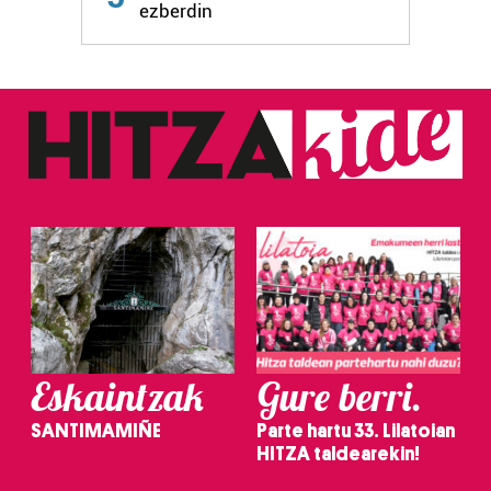
ezberdin
Eskaintzak
Gure berri.
SANTIMAMIÑE
Parte hartu 33. Lilatoian
HITZA taldearekin!