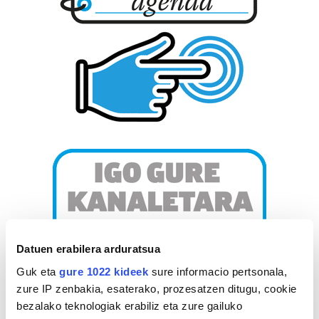
Datuen erabilera arduratsua
Guk eta
gure 1022 kideek
sure informacio pertsonala,
zure IP zenbakia, esaterako, prozesatzen ditugu, cookie
bezalako teknologiak erabiliz eta zure gailuko