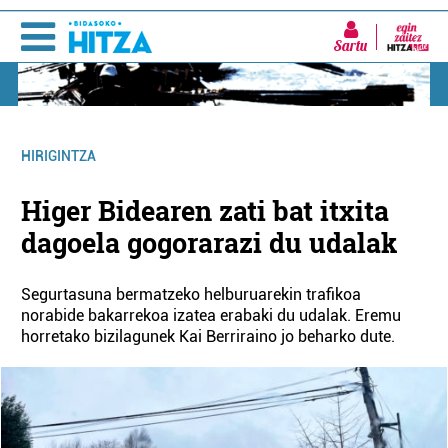
Sartu
HIRIGINTZA
Higer Bidearen zati bat itxita
dagoela gogorarazi du udalak
Segurtasuna bermatzeko helburuarekin trafikoa
norabide bakarrekoa izatea erabaki du udalak. Eremu
horretako bizilagunek Kai Berriraino jo beharko dute.