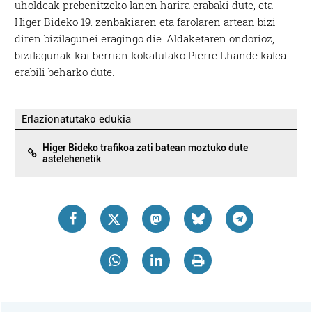
uholdeak prebenitzeko lanen harira erabaki dute, eta
Higer Bideko 19. zenbakiaren eta farolaren artean bizi
diren bizilagunei eragingo die. Aldaketaren ondorioz,
bizilagunak kai berrian kokatutako Pierre Lhande kalea
erabili beharko dute.
Erlazionatutako edukia
Higer Bideko trafikoa zati batean moztuko dute
astelehenetik