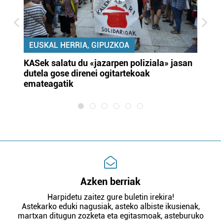
EUSKAL HERRIA, GIPUZKOA
KASek salatu du «jazarpen poliziala» jasan
Pa
dutela gose direnei ogitartekoak
da
emateagatik
«s
Azken berriak
Harpidetu zaitez gure buletin irekira!
Astekarko eduki nagusiak, asteko albiste ikusienak,
martxan ditugun zozketa eta egitasmoak, asteburuko