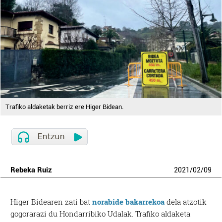
Trafiko aldaketak berriz ere Higer Bidean.
Rebeka Ruiz
2021
/
02
/
09
Higer Bidearen zati bat
norabide bakarrekoa
dela atzotik
gogorarazi du Hondarribiko Udalak. Trafiko aldaketa