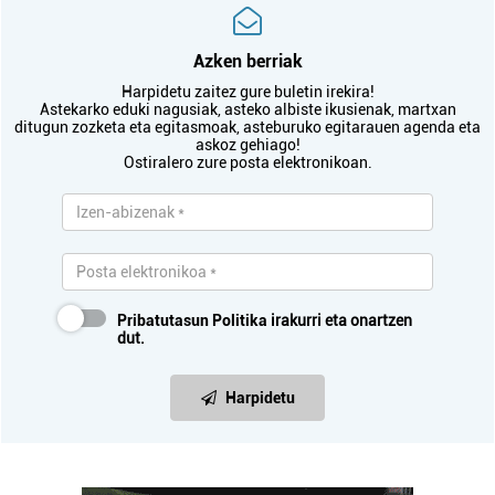
Azken berriak
Harpidetu zaitez gure buletin irekira!
Astekarko eduki nagusiak, asteko albiste ikusienak, martxan
ditugun zozketa eta egitasmoak, asteburuko egitarauen agenda eta
askoz gehiago!
Ostiralero zure posta elektronikoan.
Pribatutasun Politika
irakurri eta onartzen
dut.
Harpidetu