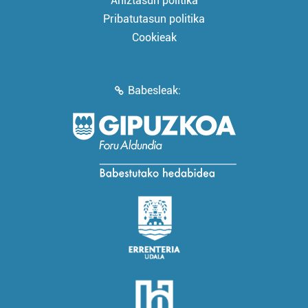
Aniztasun politika
Pribatutasun politika
Cookieak
Babesleak: