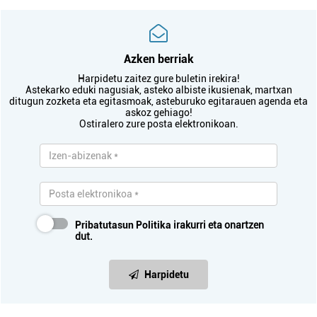
Azken berriak
Harpidetu zaitez gure buletin irekira!
Astekarko eduki nagusiak, asteko albiste ikusienak, martxan
ditugun zozketa eta egitasmoak, asteburuko egitarauen agenda eta
askoz gehiago!
Ostiralero zure posta elektronikoan.
Pribatutasun Politika
irakurri eta onartzen
dut.
Harpidetu