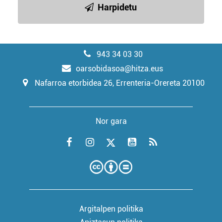
Harpidetu
943 34 03 30
oarsobidasoa@hitza.eus
Nafarroa etorbidea 26, Errenteria-Orereta 20100
Nor gara
Argitalpen politika