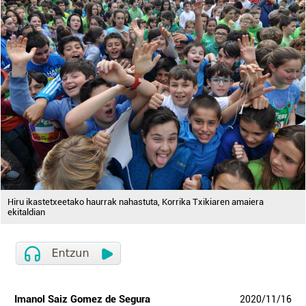
Hiru ikastetxeetako haurrak nahastuta, Korrika Txikiaren amaiera
ekitaldian
Imanol Saiz Gomez de Segura
2020
/
11
/
16