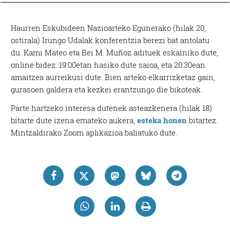
Haurren Eskubideen Nazioarteko Egunerako (hilak 20,
ostirala) Irungo Udalak konferentzia berezi bat antolatu
du. Kami Mateo eta Bei M. Muñoz adituek eskainiko dute,
online bidez. 19:00etan hasiko dute saioa, eta 20:30ean
amaitzea aurreikusi dute. Bien arteko elkarrizketaz gain,
gurasoen galdera eta kezkei erantzungo die bikoteak.
Parte hartzeko interesa dutenek asteazkenera (hilak 18)
bitarte dute izena emateko aukera,
esteka honen
bitartez.
Mintzaldirako Zoom aplikazioa baliatuko dute.