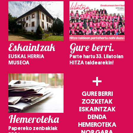
Eskaintzak
Gure berri.
EUSKAL HERRIA
Parte hartu 33. Lilatoian
MUSEOA
HITZA taldearekin!
+
GURE BERRI
ZOZKETAK
ESKAINTZAK
Hemeroteka
DENDA
HEMEROTEKA
Papereko zenbakiak
NOR GARA