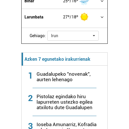
Bihar
25º
16º
erabiltzen dituen hauta dezakezu.
Larunbata
27º
18º
Bazkide batzuek ez dizute baimenik eskatzen, eta beren
interes komertzial legitimoetan babesten dira. Ikusi gure
bazkideen zerrenda, beren ustez zein helburutarako
Gehiago:
Irun
duten interes legitimoa eta horren aurka nola egin
dezakezun ikusteko.
Azken 7 egunetako irakurrienak
Lortu zure datu pertsonalak prozesatzeko moduari
buruzko informazio gehiago eta ezarri zure lehentasunak
1
datuen atalean. Edozein unetan alda edo ken dezakezu
Guadalupeko "novenak",
aurten lehenago
zure baimena Cookieen adierazpenean.
Webgune honek cookie propioak eta hirugarrenen cookie-
2
Pistolaz egindako hiru
fitxategiak erabiltzen ditu. Zure esperientzia eta
lapurreten ustezko egilea
atxilotu dute Guadalupen
zerbitzuak hobetzeko asmoz, cookie teknologiaz
baliatzen gara. Ohar hau onartuz gero, teknologia hori
erabiltzeko baimen esplizitua ematen diguzu.
Gehiago
3
Ioseba Amunarriz, Kofradia
irakurri