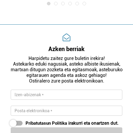
Azken berriak
Harpidetu zaitez gure buletin irekira!
Astekarko eduki nagusiak, asteko albiste ikusienak,
martxan ditugun zozketa eta egitasmoak, asteburuko
egitarauen agenda eta askoz gehiago!
Ostiralero zure posta elektronikoan.
Pribatutasun Politika
irakurri eta onartzen dut.