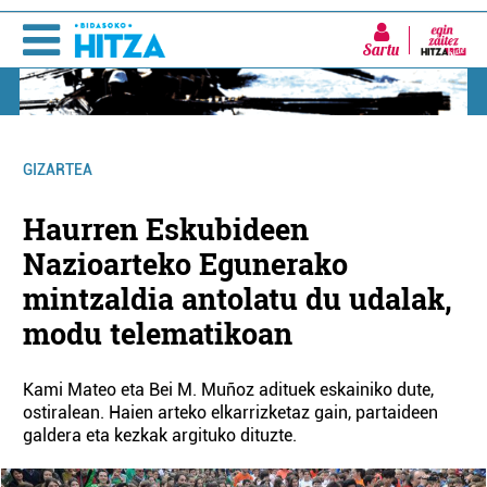
Sartu
GIZARTEA
Haurren Eskubideen
Nazioarteko Egunerako
mintzaldia antolatu du udalak,
modu telematikoan
Kami Mateo eta Bei M. Muñoz adituek eskainiko dute,
ostiralean. Haien arteko elkarrizketaz gain, partaideen
galdera eta kezkak argituko dituzte.