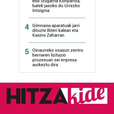
edo Izugarria Konpartsa,
batek jasoko du Urrezko
Intsignia
4
Gimnasia aparatuak jarri
dituzte Biteri kalean eta
Kasino Zaharran
5
Oinaurreko osasun zentro
berriaren lizitazio
prozesuan sei enpresa
aurkeztu dira