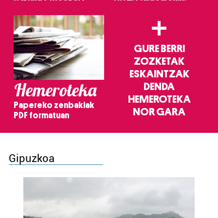
+
GURE BERRI
ZOZKETAK
ESKAINTZAK
Hemeroteka
DENDA
HEMEROTEKA
Papereko zenbakiak
NOR GARA
PDF formatuan
Gipuzkoa