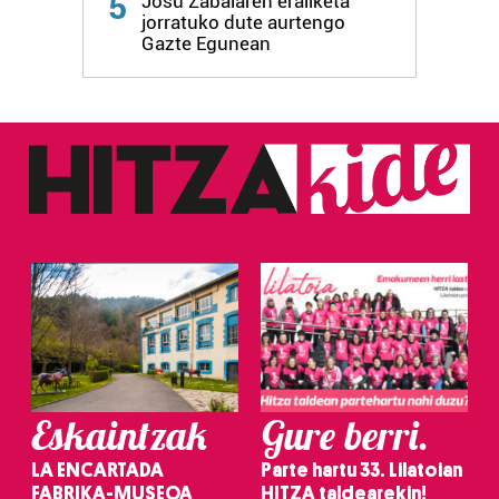
5
Josu Zabalaren erailketa
jorratuko dute aurtengo
Gazte Egunean
Eskaintzak
Gure berri.
LA ENCARTADA
Parte hartu 33. Lilatoian
FABRIKA-MUSEOA
HITZA taldearekin!