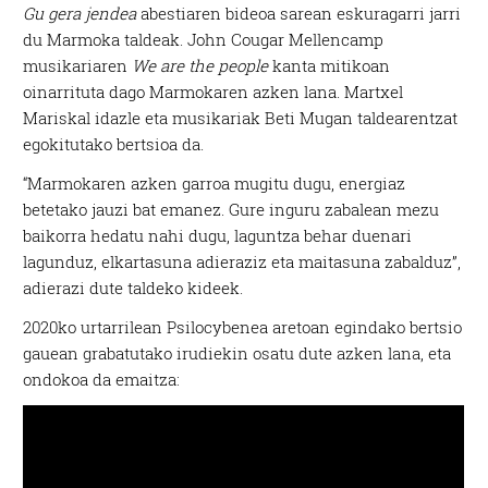
Gu gera jendea
abestiaren bideoa sarean eskuragarri jarri
du Marmoka taldeak. John Cougar Mellencamp
musikariaren
We are the people
kanta mitikoan
oinarrituta dago Marmokaren azken lana. Martxel
Mariskal idazle eta musikariak Beti Mugan taldearentzat
egokitutako bertsioa da.
“Marmokaren azken garroa mugitu dugu, energiaz
betetako jauzi bat emanez. Gure inguru zabalean mezu
baikorra hedatu nahi dugu, laguntza behar duenari
lagunduz, elkartasuna adieraziz eta maitasuna zabalduz”,
adierazi dute taldeko kideek.
2020ko urtarrilean Psilocybenea aretoan egindako bertsio
gauean grabatutako irudiekin osatu dute azken lana, eta
ondokoa da emaitza: