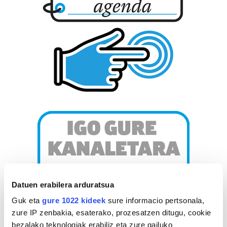
Datuen erabilera arduratsua
Guk eta
gure 1022 kideek
sure informacio pertsonala,
zure IP zenbakia, esaterako, prozesatzen ditugu, cookie
bezalako teknologiak erabiliz eta zure gailuko