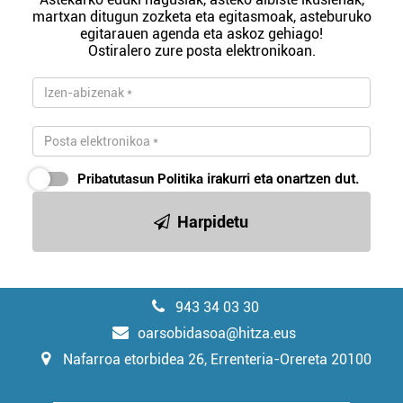
martxan ditugun zozketa eta egitasmoak, asteburuko
egitarauen agenda eta askoz gehiago!
Ostiralero zure posta elektronikoan.
Pribatutasun Politika
irakurri eta onartzen dut.
Harpidetu
943 34 03 30
oarsobidasoa@hitza.eus
Nafarroa etorbidea 26, Errenteria-Orereta 20100