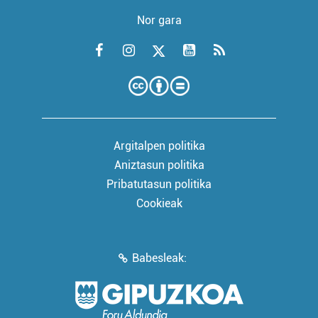
Nor gara
Argitalpen politika
Aniztasun politika
Pribatutasun politika
Cookieak
Babesleak: