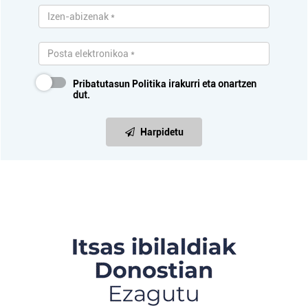
Pribatutasun Politika
irakurri eta onartzen
dut.
Harpidetu