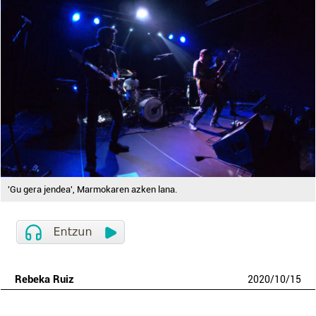
'Gu gera jendea', Marmokaren azken lana.
Rebeka Ruiz
2020
/
10
/
15