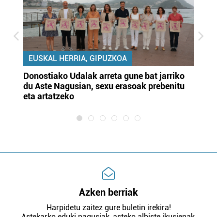
EUSKAL HERRIA, GIPUZKOA
Donostiako Udalak arreta gune bat jarriko
Ur
du Aste Nagusian, sexu erasoak prebenitu
es
eta artatzeko
lu
Azken berriak
Harpidetu zaitez gure buletin irekira!
Astekarko eduki nagusiak, asteko albiste ikusienak,