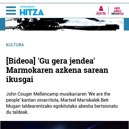
Sartu
KULTURA
[Bideoa] 'Gu gera jendea'
Marmokaren azkena sarean
ikusgai
John Couger Mellencamp musikariaren 'We are the
people' kantan oinarrituta, Martxel Mariskalek Beti
Mugan taldearentzako egokitutako abestia bertsionatu
du taldeak.