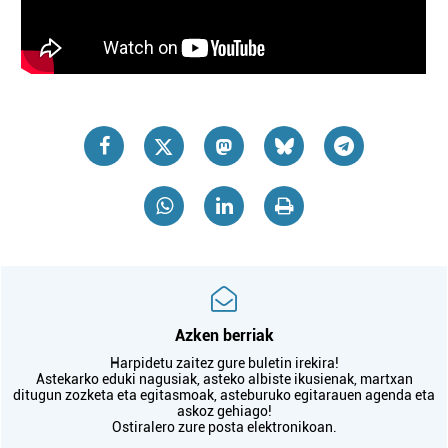
Azken berriak
Harpidetu zaitez gure buletin irekira!
Astekarko eduki nagusiak, asteko albiste ikusienak, martxan
ditugun zozketa eta egitasmoak, asteburuko egitarauen agenda eta
askoz gehiago!
Ostiralero zure posta elektronikoan.