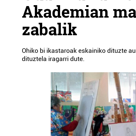
Akademian mat
zabalik
Ohiko bi ikastaroak eskainiko dituzte a
dituztela iragarri dute.