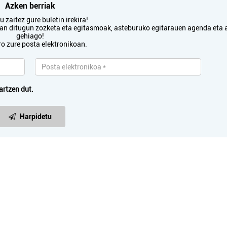
Azken berriak
 zaitez gure buletin irekira!
txan ditugun zozketa eta egitasmoak, asteburuko egitarauen agenda eta 
gehiago!
ro zure posta elektronikoan.
artzen dut.
Harpidetu