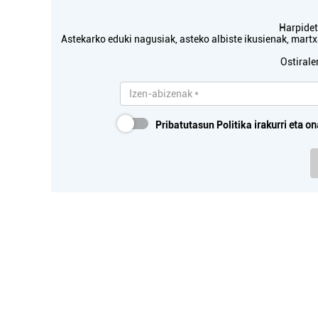
Harpidetu
Astekarko eduki nagusiak, asteko albiste ikusienak, mar
Ostirale
Pribatutasun Politika
irakurri eta on