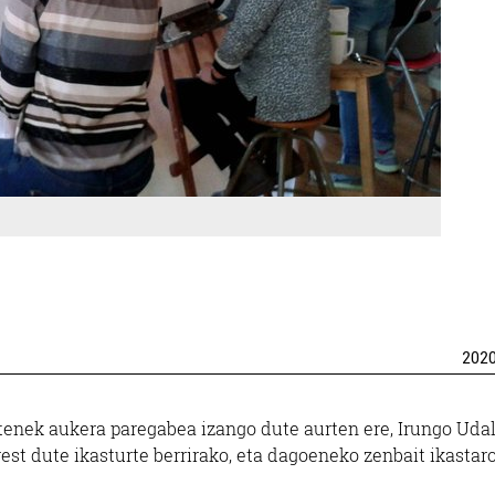
202
enek aukera paregabea izango dute aurten ere, Irungo Uda
st dute ikasturte berrirako, eta dagoeneko zenbait ikastar