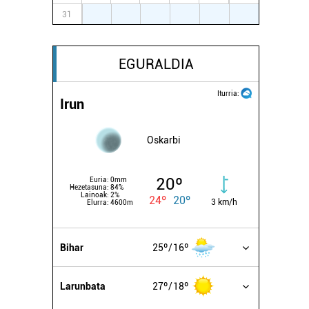
31
1
2
3
4
5
6
EGURALDIA
Iturria:
Irun
Oskarbi
20º
Euria:
0mm
Hezetasuna:
84%
Lainoak:
2%
24º
20º
3 km/h
Elurra:
4600m
Bihar
25º
16º
Larunbata
27º
18º