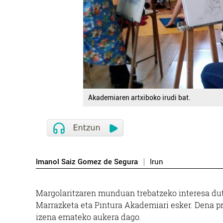
Akademiaren artxiboko irudi bat.
Imanol Saiz Gomez de Segura
Irun
Margolaritzaren munduan trebatzeko interesa dut
Marrazketa eta Pintura Akademiari esker. Dena pre
izena emateko aukera dago.