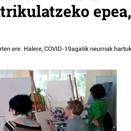
rikulatzeko epea
urten ere. Halere, COVID-19agatik neurriak hartu