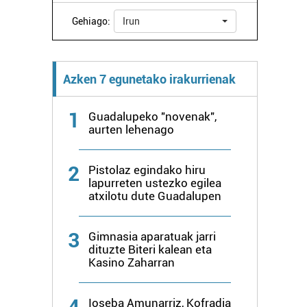
Gehiago:
Irun
Azken 7 egunetako irakurrienak
1
Guadalupeko "novenak",
aurten lehenago
2
Pistolaz egindako hiru
lapurreten ustezko egilea
atxilotu dute Guadalupen
3
Gimnasia aparatuak jarri
dituzte Biteri kalean eta
Kasino Zaharran
4
Ioseba Amunarriz, Kofradia