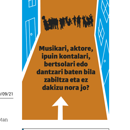
0
/
09
/
21
l
otan