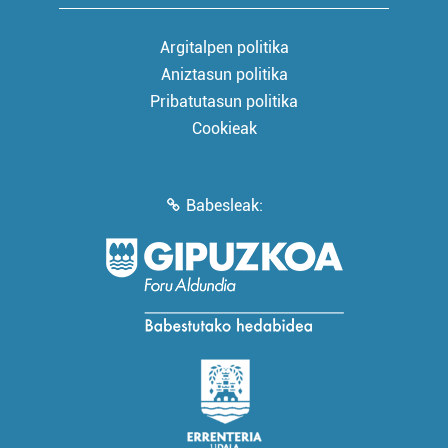
Argitalpen politika
Aniztasun politika
Pribatutasun politika
Cookieak
Babesleak: