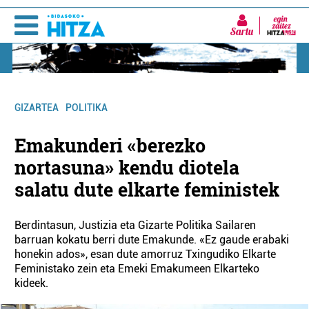
Sartu
GIZARTEA
POLITIKA
Emakunderi «berezko
nortasuna» kendu diotela
salatu dute elkarte feministek
Berdintasun, Justizia eta Gizarte Politika Sailaren
barruan kokatu berri dute Emakunde. «Ez gaude erabaki
honekin ados», esan dute amorruz Txingudiko Elkarte
Feministako zein eta Emeki Emakumeen Elkarteko
kideek.