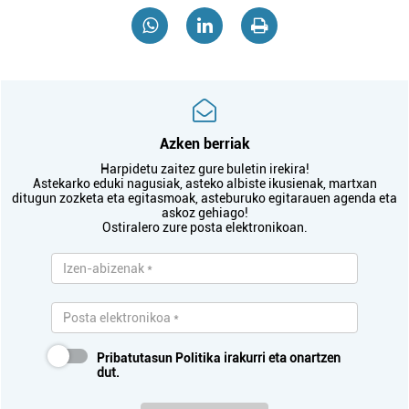
Azken berriak
Harpidetu zaitez gure buletin irekira!
Astekarko eduki nagusiak, asteko albiste ikusienak, martxan
ditugun zozketa eta egitasmoak, asteburuko egitarauen agenda eta
askoz gehiago!
Ostiralero zure posta elektronikoan.
Pribatutasun Politika
irakurri eta onartzen
dut.