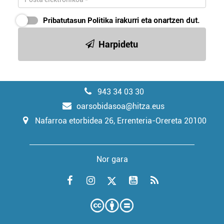
Pribatutasun Politika
irakurri eta onartzen dut.
Harpidetu
943 34 03 30
oarsobidasoa@hitza.eus
Nafarroa etorbidea 26, Errenteria-Orereta 20100
Nor gara