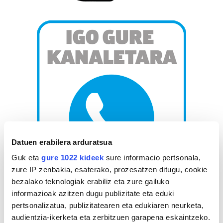
Datuen erabilera arduratsua
Guk eta
gure 1022 kideek
sure informacio pertsonala,
zure IP zenbakia, esaterako, prozesatzen ditugu, cookie
bezalako teknologiak erabiliz eta zure gailuko
AGENDA
informazioak azitzen dugu publizitate eta eduki
pertsonalizatua, publizitatearen eta edukiaren neurketa,
audientzia-ikerketa eta zerbitzuen garapena eskaintzeko.
Abuztua 2026