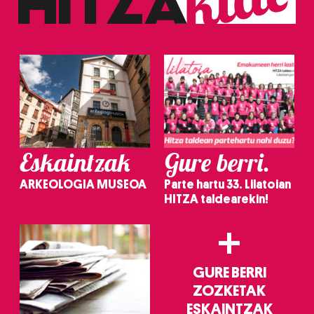
Eskaintzak
Gure berri.
ARKEOLOGIA MUSEOA
Parte hartu 33. Lilatoian
HITZA taldearekin!
+
GURE BERRI
ZOZKETAK
ESKAINTZAK