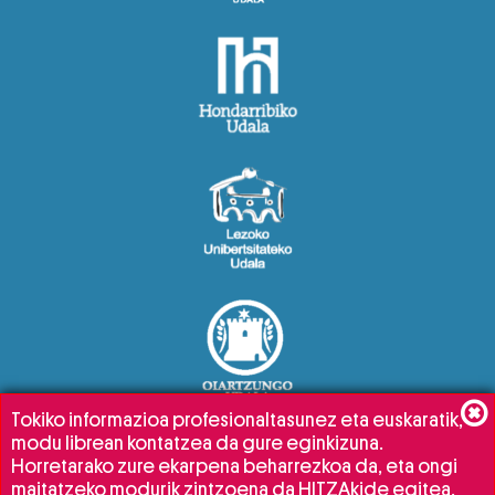
Tokiko informazioa profesionaltasunez eta euskaratik,
modu librean kontatzea da gure eginkizuna.
Horretarako zure ekarpena beharrezkoa da, eta ongi
maitatzeko modurik zintzoena da HITZAkide egitea.