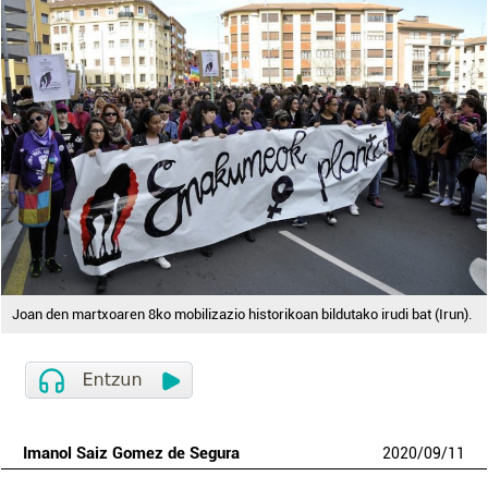
Joan den martxoaren 8ko mobilizazio historikoan bildutako irudi bat (Irun).
Imanol Saiz Gomez de Segura
2020
/
09
/
11