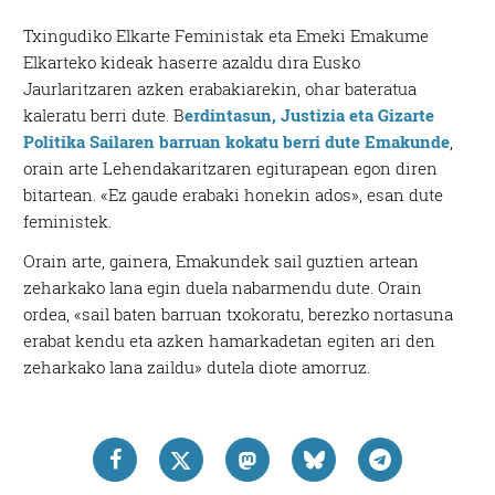
Txingudiko Elkarte Feministak eta Emeki Emakume
Elkarteko kideak haserre azaldu dira Eusko
Jaurlaritzaren azken erabakiarekin, ohar bateratua
kaleratu berri dute. B
erdintasun, Justizia eta Gizarte
Politika Sailaren barruan kokatu berri dute Emakunde
,
orain arte Lehendakaritzaren egiturapean egon diren
bitartean. «Ez gaude erabaki honekin ados», esan dute
feministek.
Orain arte, gainera, Emakundek sail guztien artean
zeharkako lana egin duela nabarmendu dute. Orain
ordea, «sail baten barruan txokoratu, berezko nortasuna
erabat kendu eta azken hamarkadetan egiten ari den
zeharkako lana zaildu» dutela diote amorruz.