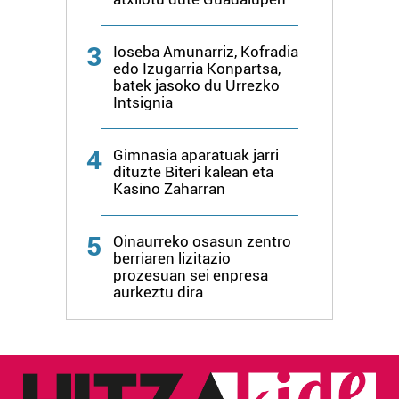
erabiltzeko baimen esplizitua ematen diguzu.
Gehiago
irakurri
3
Ioseba Amunarriz, Kofradia
edo Izugarria Konpartsa,
batek jasoko du Urrezko
Intsignia
4
Gimnasia aparatuak jarri
dituzte Biteri kalean eta
Kasino Zaharran
5
Oinaurreko osasun zentro
berriaren lizitazio
prozesuan sei enpresa
aurkeztu dira