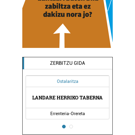
ZERBITZU GIDA
Ostalaritza
DUKTUAK
LANDARE HERRIKO TABERNA
DENOI 
Errenteria-Orereta