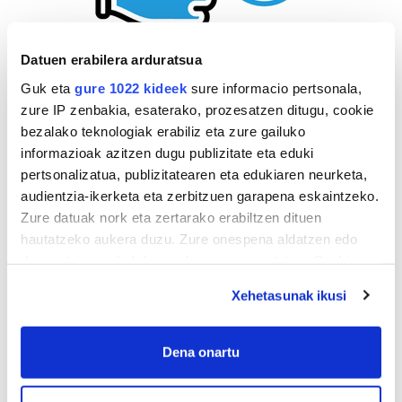
Datuen erabilera arduratsua
Guk eta
gure 1022 kideek
sure informacio pertsonala,
zure IP zenbakia, esaterako, prozesatzen ditugu, cookie
bezalako teknologiak erabiliz eta zure gailuko
informazioak azitzen dugu publizitate eta eduki
pertsonalizatua, publizitatearen eta edukiaren neurketa,
audientzia-ikerketa eta zerbitzuen garapena eskaintzeko.
Zure datuak nork eta zertarako erabiltzen dituen
hautatzeko aukera duzu. Zure onespena aldatzen edo
deuseztatzen ahal duzu edozein momentutan, Cookie
deklaraziotik edo Privacy triggerean klikatuz.
Xehetasunak ikusi
If you allow, we would also like to:
Collect information about your geographical
Dena onartu
location which can be accurate to within several
AGENDA
meters