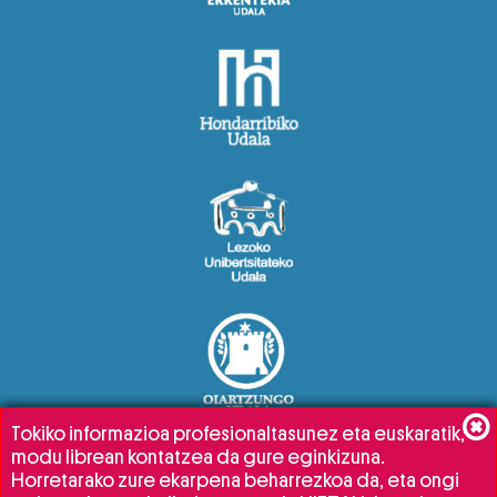
Tokiko informazioa profesionaltasunez eta euskaratik,
modu librean kontatzea da gure eginkizuna.
Horretarako zure ekarpena beharrezkoa da, eta ongi