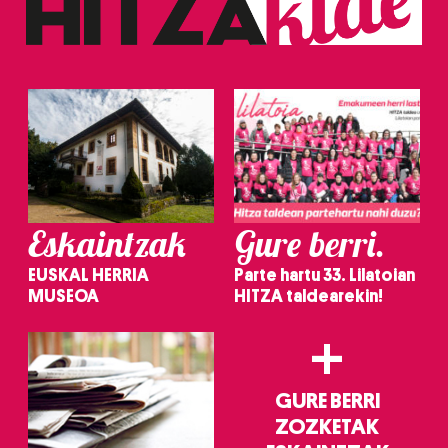
Eskaintzak
Gure berri.
EUSKAL HERRIA
Parte hartu 33. Lilatoian
MUSEOA
HITZA taldearekin!
+
GURE BERRI
ZOZKETAK