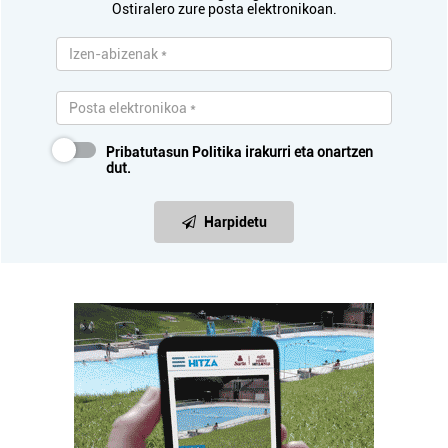
Ostiralero zure posta elektronikoan.
Pribatutasun Politika
irakurri eta onartzen
dut.
Harpidetu