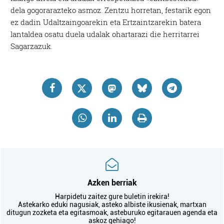
dela gogorarazteko asmoz. Zentzu horretan, festarik egon
ez dadin Udaltzaingoarekin eta Ertzaintzarekin batera
lantaldea osatu duela udalak ohartarazi die herritarrei
Sagarzazuk.
Azken berriak
Harpidetu zaitez gure buletin irekira!
Astekarko eduki nagusiak, asteko albiste ikusienak, martxan
ditugun zozketa eta egitasmoak, asteburuko egitarauen agenda eta
askoz gehiago!