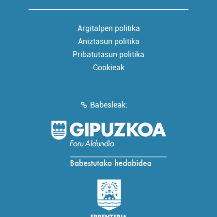
Argitalpen politika
Aniztasun politika
Pribatutasun politika
Cookieak
Babesleak: