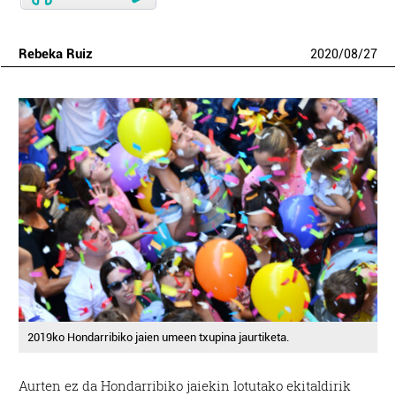
Rebeka Ruiz
2020
/
08
/
27
2019ko Hondarribiko jaien umeen txupina jaurtiketa.
Aurten ez da Hondarribiko jaiekin lotutako ekitaldirik