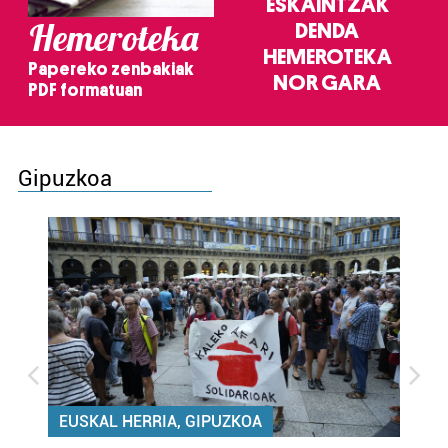
ESKAINTZAK
Hemeroteka
DENDA
HEMEROTEKA
Papereko zenbakiak
NOR GARA
PDF formatuan
Gipuzkoa
EUSKAL HERRIA, GIPUZKOA