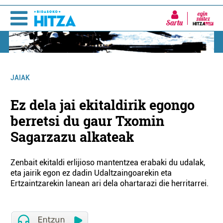
Sartu
JAIAK
Ez dela jai ekitaldirik egongo
berretsi du gaur Txomin
Sagarzazu alkateak
Zenbait ekitaldi erlijioso mantentzea erabaki du udalak,
eta jairik egon ez dadin Udaltzaingoarekin eta
Ertzaintzarekin lanean ari dela ohartarazi die herritarrei.