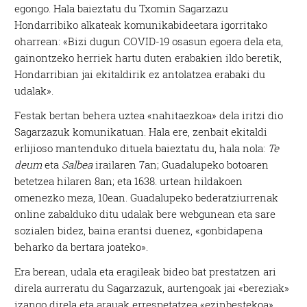
egongo. Hala baieztatu du Txomin Sagarzazu
Hondarribiko alkateak komunikabideetara igorritako
oharrean: «Bizi dugun COVID-19 osasun egoera dela eta,
gainontzeko herriek hartu duten erabakien ildo beretik,
Hondarribian jai ekitaldirik ez antolatzea erabaki du
udalak».
Festak bertan behera uztea «nahitaezkoa» dela iritzi dio
Sagarzazuk komunikatuan. Hala ere, zenbait ekitaldi
erlijioso mantenduko dituela baieztatu du, hala nola:
Te
deum
eta
Salbea
irailaren 7an; Guadalupeko botoaren
betetzea hilaren 8an; eta 1638. urtean hildakoen
omenezko meza, 10ean. Guadalupeko bederatziurrenak
online zabalduko ditu udalak bere webgunean eta sare
sozialen bidez, baina erantsi duenez, «gonbidapena
beharko da bertara joateko».
Era berean, udala eta eragileak bideo bat prestatzen ari
direla aurreratu du Sagarzazuk, aurtengoak jai «bereziak»
izango direla eta arauak errespetatzea «ezinbestekoa»