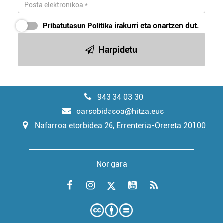
Pribatutasun Politika
irakurri eta onartzen dut.
Harpidetu
943 34 03 30
oarsobidasoa@hitza.eus
Nafarroa etorbidea 26, Errenteria-Orereta 20100
Nor gara