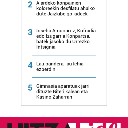
2
Alardeko konpainien
koloreekin desfilatu ahalko
dute Jaizkibelgo kideek
3
Ioseba Amunarriz, Kofradia
edo Izugarria Konpartsa,
batek jasoko du Urrezko
Intsignia
4
Lau bandera, lau lehia
ezberdin
5
Gimnasia aparatuak jarri
dituzte Biteri kalean eta
Kasino Zaharran