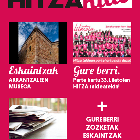
Eskaintzak
Gure berri.
ARRANTZALEEN
Parte hartu 33. Lilatoian
MUSEOA
HITZA taldearekin!
+
GURE BERRI
ZOZKETAK
ESKAINTZAK