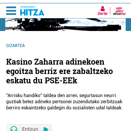
Sartu
GIZARTEA
Kasino Zaharra adinekoen
egoitza berriz ere zabaltzeko
eskatu du PSE-EEk
"Arrisku handiko" taldea den arren, segurtasun neurri
guztiak betez adineko pertsonei zuzendutako zerbitzuak
berriro eskaintzeko galdegin du sozialisten udal taldeak.