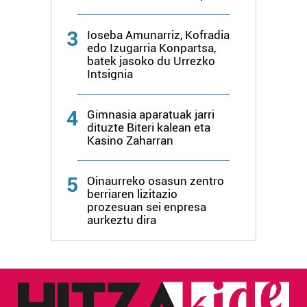
erabiltzeko baimen esplizitua ematen diguzu.
Gehiago
irakurri
3
Ioseba Amunarriz, Kofradia
edo Izugarria Konpartsa,
batek jasoko du Urrezko
Intsignia
4
Gimnasia aparatuak jarri
dituzte Biteri kalean eta
Kasino Zaharran
5
Oinaurreko osasun zentro
berriaren lizitazio
prozesuan sei enpresa
aurkeztu dira