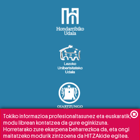
Tokiko informazioa profesionaltasunez eta euskaratik,
modu librean kontatzea da gure eginkizuna.
Horretarako zure ekarpena beharrezkoa da, eta ongi
maitatzeko modurik zintzoena da HITZAkide egitea.