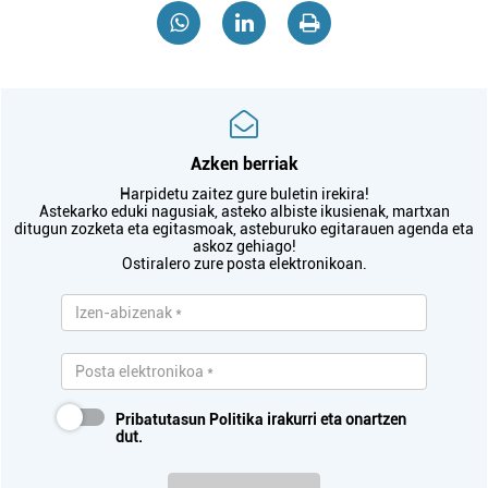
Azken berriak
Harpidetu zaitez gure buletin irekira!
Astekarko eduki nagusiak, asteko albiste ikusienak, martxan
ditugun zozketa eta egitasmoak, asteburuko egitarauen agenda eta
askoz gehiago!
Ostiralero zure posta elektronikoan.
Pribatutasun Politika
irakurri eta onartzen
dut.