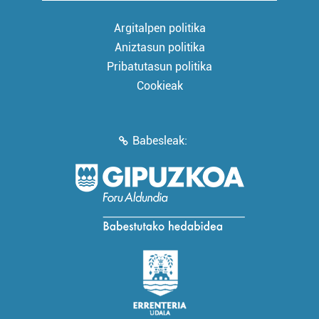
Argitalpen politika
Aniztasun politika
Pribatutasun politika
Cookieak
Babesleak: