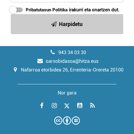
Pribatutasun Politika
irakurri eta onartzen dut.
Harpidetu
943 34 03 30
oarsobidasoa@hitza.eus
Nafarroa etorbidea 26, Errenteria-Orereta 20100
Nor gara