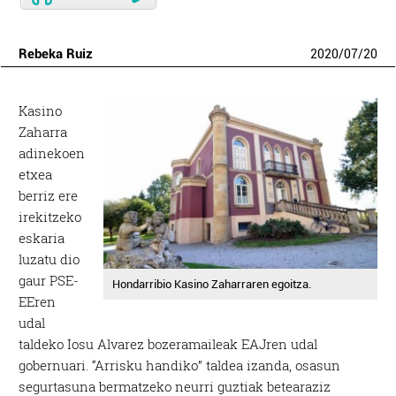
Rebeka Ruiz
2020
/
07
/
20
Kasino
Zaharra
adinekoen
etxea
berriz ere
irekitzeko
eskaria
luzatu dio
gaur PSE-
Hondarribio Kasino Zaharraren egoitza.
EEren
udal
taldeko Iosu Alvarez bozeramaileak EAJren udal
gobernuari. “Arrisku handiko” taldea izanda, osasun
segurtasuna bermatzeko neurri guztiak betearaziz