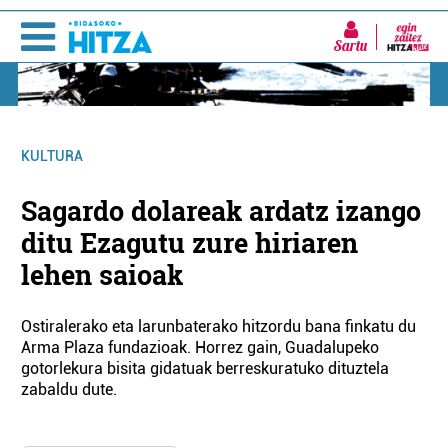
Sartu
KULTURA
Sagardo dolareak ardatz izango
ditu Ezagutu zure hiriaren
lehen saioak
Ostiralerako eta larunbaterako hitzordu bana finkatu du
Arma Plaza fundazioak. Horrez gain, Guadalupeko
gotorlekura bisita gidatuak berreskuratuko dituztela
zabaldu dute.