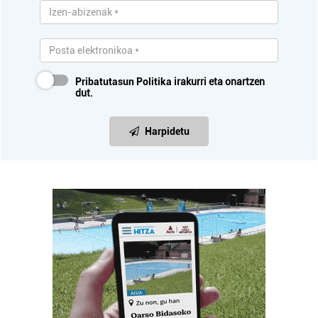
Pribatutasun Politika
irakurri eta onartzen
dut.
Harpidetu