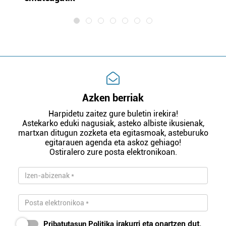
Azken berriak
Harpidetu zaitez gure buletin irekira!
Astekarko eduki nagusiak, asteko albiste ikusienak,
martxan ditugun zozketa eta egitasmoak, asteburuko
egitarauen agenda eta askoz gehiago!
Ostiralero zure posta elektronikoan.
Pribatutasun Politika
irakurri eta onartzen dut.