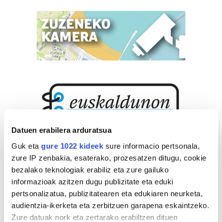
Datuen erabilera arduratsua
Guk eta
gure 1022 kideek
sure informacio pertsonala,
zure IP zenbakia, esaterako, prozesatzen ditugu, cookie
bezalako teknologiak erabiliz eta zure gailuko
informazioak azitzen dugu publizitate eta eduki
pertsonalizatua, publizitatearen eta edukiaren neurketa,
audientzia-ikerketa eta zerbitzuen garapena eskaintzeko.
Zure datuak nork eta zertarako erabiltzen dituen