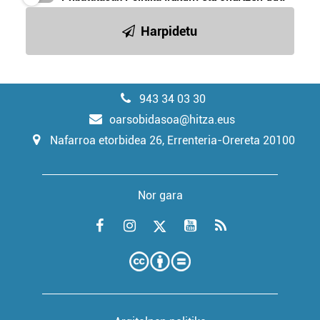
Harpidetu
943 34 03 30
oarsobidasoa@hitza.eus
Nafarroa etorbidea 26, Errenteria-Orereta 20100
Nor gara