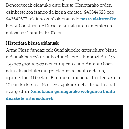
Bengoetxeak gidatuko dute bisita. Honetarako ordea,
ezinbestekoa izango da izena ematea 943644623 edo
943643677 telefono zenbakietan edo
posta elektroniko
bidez. San Juan de Dioseko biribilgunetik aterako da
autobusa Olarantz, 19:00etan.
Historiara bisita gidatuak
Arma Plaza fundazioak Guadalupeko gotorlekura bisita
gidatuak berreskuratuko dituela ere jakinarazi du.
Los
lugares prohibidos
izenburupean Juan Antonio Saez
adituak gidatuko du gaztelaniazko bisita gidatua,
igandeetan, 11:00etan. Bi orduko iraupena du irteerak eta
10 euroko kostua. 16 urtez azpikoek debalde sartu ahal
izango dira.
Xehetasun gehiagorako webgunea bisita
dezakete interesdunek.