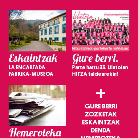
Eskaintzak
Gure berri.
LA ENCARTADA
Parte hartu 33. Lilatoian
FABRIKA-MUSEOA
HITZA taldearekin!
+
GURE BERRI
ZOZKETAK
ESKAINTZAK
Hemeroteka
DENDA