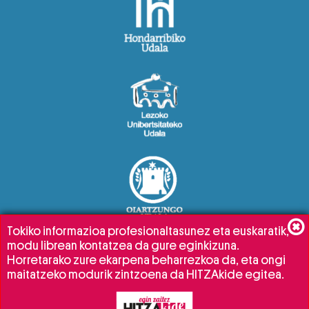
Tokiko informazioa profesionaltasunez eta euskaratik,
modu librean kontatzea da gure eginkizuna.
Horretarako zure ekarpena beharrezkoa da, eta ongi
maitatzeko modurik zintzoena da HITZAkide egitea.