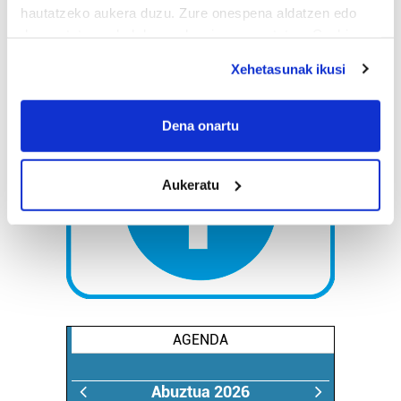
hautatzeko aukera duzu. Zure onespena aldatzen edo
deuseztatzen ahal duzu edozein momentutan, Cookie
deklaraziotik edo Privacy triggerean klikatuz.
Xehetasunak ikusi
If you allow, we would also like to:
Collect information about your geographical
Dena onartu
location which can be accurate to within several
meters
Aukeratu
Identify your device by actively scanning it for
specific characteristics (fingerprinting)
Find out more about how your personal data is processed
and set your preferences in the
details section
.
Guk eta gure bazkideek zure datu pertsonalak
prozesatzen ditugu, zure IP zenbakia, besteak beste,
AGENDA
teknologia erabiliz, cookieak adibidez, iragarki eta eduki
pertsonalizatuak eskaintzeko, iragarkiak eta edukia
neurtzeko, jendeari buruzko informazioa biltzeko eta
Abuztua 2026