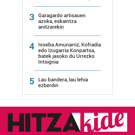
3
Garagardo artisauen
azoka, eskaintza
anitzarekin
4
Ioseba Amunarriz, Kofradia
edo Izugarria Konpartsa,
batek jasoko du Urrezko
Intsignia
5
Lau bandera, lau lehia
ezberdin