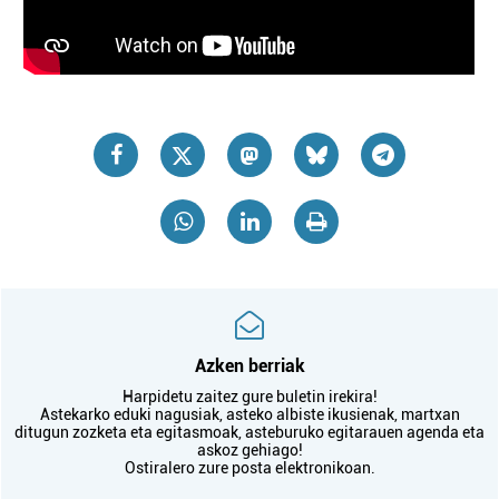
Azken berriak
Harpidetu zaitez gure buletin irekira!
Astekarko eduki nagusiak, asteko albiste ikusienak, martxan
ditugun zozketa eta egitasmoak, asteburuko egitarauen agenda eta
askoz gehiago!
Ostiralero zure posta elektronikoan.