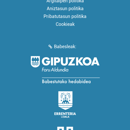
Argitalpen politika
Aniztasun politika
Pribatutasun politika
Cookieak
Babesleak: