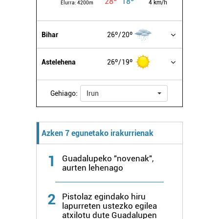
28º
18º
4 km/h
Elurra:
4200m
irakurri
Bihar
26º
20º
Astelehena
26º
19º
Gehiago:
Irun
Azken 7 egunetako irakurrienak
1
Guadalupeko "novenak",
aurten lehenago
2
Pistolaz egindako hiru
lapurreten ustezko egilea
atxilotu dute Guadalupen