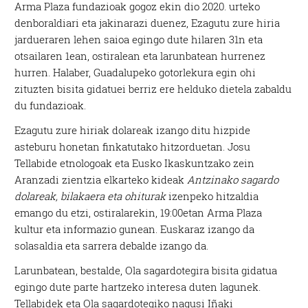
Arma Plaza fundazioak gogoz ekin dio 2020. urteko
denboraldiari eta jakinarazi duenez, Ezagutu zure hiria
jardueraren lehen saioa egingo dute hilaren 31n eta
otsailaren 1ean, ostiralean eta larunbatean hurrenez
hurren. Halaber, Guadalupeko gotorlekura egin ohi
zituzten bisita gidatuei berriz ere helduko dietela zabaldu
du fundazioak.
Ezagutu zure hiriak dolareak izango ditu hizpide
asteburu honetan finkatutako hitzorduetan. Josu
Tellabide etnologoak eta Eusko Ikaskuntzako zein
Aranzadi zientzia elkarteko kideak
Antzinako sagardo
dolareak, bilakaera eta ohiturak
izenpeko hitzaldia
emango du etzi, ostiralarekin, 19:00etan Arma Plaza
kultur eta informazio gunean. Euskaraz izango da
solasaldia eta sarrera debalde izango da.
Larunbatean, bestalde, Ola sagardotegira bisita gidatua
egingo dute parte hartzeko interesa duten lagunek.
Tellabidek eta Ola sagardotegiko nagusi Iñaki