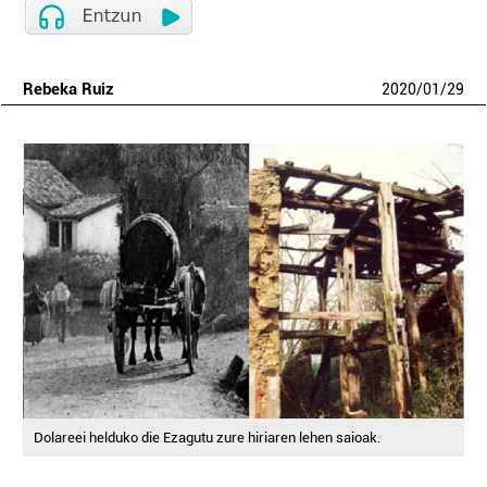
Rebeka Ruiz
2020
/
01
/
29
Dolareei helduko die Ezagutu zure hiriaren lehen saioak.