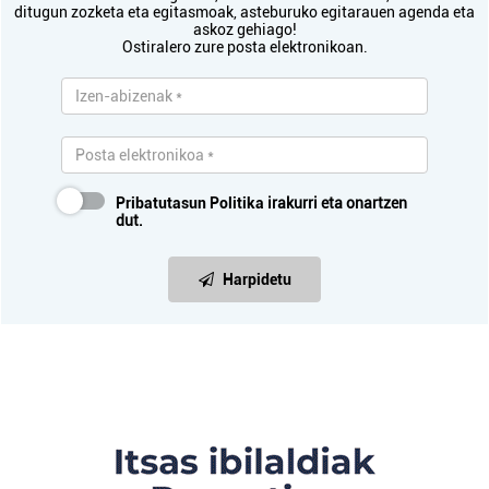
ditugun zozketa eta egitasmoak, asteburuko egitarauen agenda eta
askoz gehiago!
Ostiralero zure posta elektronikoan.
Pribatutasun Politika
irakurri eta onartzen
dut.
Harpidetu