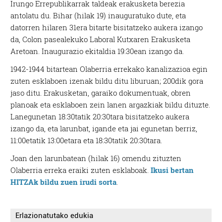
Irungo Errepublikarrak taldeak erakusketa berezia
antolatu du. Bihar (hilak 19) inauguratuko dute, eta
datorren hilaren 31era bitarte bisitatzeko aukera izango
da, Colon pasealekuko Laboral Kutxaren Erakusketa
Aretoan. Inaugurazio ekitaldia 19:30ean izango da.
1942-1944 bitartean Olaberria errekako kanalizazioa egin
zuten esklaboen izenak bildu ditu liburuan; 200dik gora
jaso ditu. Erakusketan, garaiko dokumentuak, obren
planoak eta esklaboen zein lanen argazkiak bildu dituzte.
Lanegunetan 18:30tatik 20:30tara bisitatzeko aukera
izango da, eta larunbat, igande eta jai egunetan berriz,
11:00etatik 13:00etara eta 18:30tatik 20:30tara.
Joan den larunbatean (hilak 16) omendu zituzten
Olaberria erreka eraiki zuten esklaboak.
Ikusi bertan
HITZAk bildu zuen irudi sorta
.
Erlazionatutako edukia