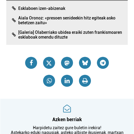
Esklaboen izen-abizenak
Aiala Oronoz: «presoen senideekin hitz egiteak asko
betetzen zaitu»
[Galeria] Olaberriako ubidea eraiki zuten frankismoaren
esklaboak omendu dituzte
Azken berriak
Harpidetu zaitez gure buletin irekira!
Astekarko eduki nagusiak, asteko albiste ikusienak, martxan