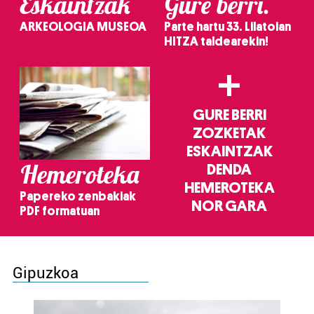
Eskaintzak
Gure berri.
ARKEOLOGIA MUSEOA
Parte hartu 33. Lilatoian
HITZA taldearekin!
+
GURE BERRI
ZOZKETAK
ESKAINTZAK
Hemeroteka
DENDA
HEMEROTEKA
Papereko zenbakiak
NOR GARA
PDF formatuan
Gipuzkoa