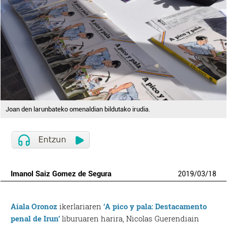
Joan den larunbateko omenaldian bildutako irudia.
Imanol Saiz Gomez de Segura
2019
/
03
/
18
Aiala Oronoz
ikerlariaren
‘A pico y pala: Destacamento
penal de Irun’
liburuaren harira, Nicolas Guerendiain