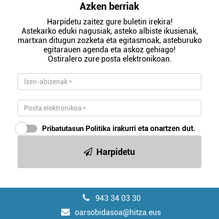
Azken berriak
Harpidetu zaitez gure buletin irekira!
Astekarko eduki nagusiak, asteko albiste ikusienak,
martxan ditugun zozketa eta egitasmoak, asteburuko
egitarauen agenda eta askoz gehiago!
Ostiralero zure posta elektronikoan.
Pribatutasun Politika
irakurri eta onartzen dut.
Harpidetu
943 34 03 30
oarsobidasoa@hitza.eus