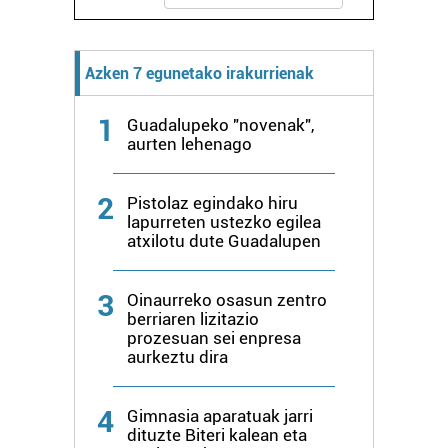
Webgune honek cookie propioak eta hirugarrenen cookie-
fitxategiak erabiltzen ditu. Zure esperientzia eta
zerbitzuak hobetzeko asmoz, cookie teknologiaz
Azken 7 egunetako irakurrienak
baliatzen gara. Ohar hau onartuz gero, teknologia hori
erabiltzeko baimen esplizitua ematen diguzu.
Gehiago
irakurri
1
Guadalupeko "novenak",
aurten lehenago
2
Pistolaz egindako hiru
lapurreten ustezko egilea
atxilotu dute Guadalupen
3
Oinaurreko osasun zentro
berriaren lizitazio
prozesuan sei enpresa
aurkeztu dira
4
Gimnasia aparatuak jarri
dituzte Biteri kalean eta