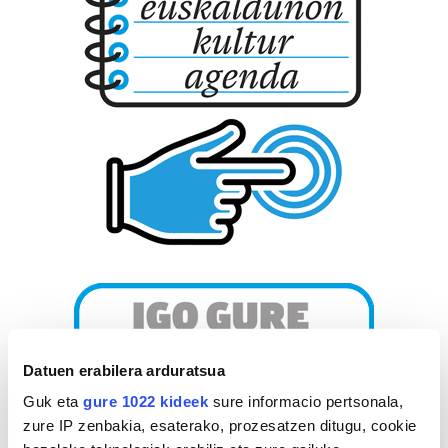
Datuen erabilera arduratsua
Guk eta
gure 1022 kideek
sure informacio pertsonala,
zure IP zenbakia, esaterako, prozesatzen ditugu, cookie