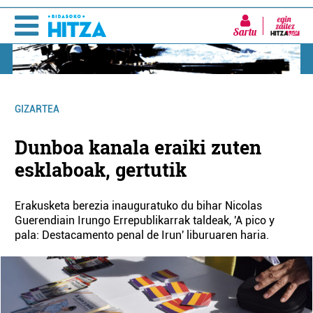
Sartu
GIZARTEA
Dunboa kanala eraiki zuten
esklaboak, gertutik
Erakusketa berezia inauguratuko du bihar Nicolas
Guerendiain Irungo Errepublikarrak taldeak, 'A pico y
pala: Destacamento penal de Irun' liburuaren haria.