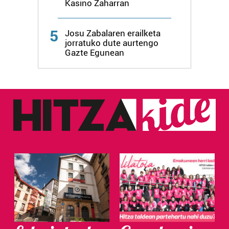
Kasino Zaharran
5
Josu Zabalaren erailketa
jorratuko dute aurtengo
Gazte Egunean