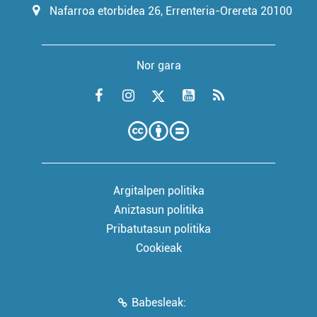
Nafarroa etorbidea 26, Errenteria-Orereta 20100
Nor gara
Argitalpen politika
Aniztasun politika
Pribatutasun politika
Cookieak
Babesleak: