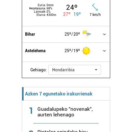
24º
Euria:
0mm
Hezetasuna:
68%
Lainoak:
0%
27º
19º
7 km/h
Elurra:
4300m
Bihar
25º
20º
Astelehena
25º
19º
Gehiago:
Hondarribia
Azken 7 egunetako irakurrienak
1
Guadalupeko "novenak",
aurten lehenago
Pistolaz egindako hiru