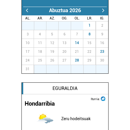
erabiltzeko baimen esplizitua ematen diguzu.
Gehiago
Abuztua 2026
irakurri
AL.
AR.
AZ.
OG.
OL.
LR.
IG.
27
28
29
30
31
1
2
3
4
5
6
7
8
9
10
11
12
13
14
15
16
17
18
19
20
21
22
23
24
25
26
27
28
29
30
31
1
2
3
4
5
6
EGURALDIA
Iturria:
Hondarribia
Zeru hodeitsuak