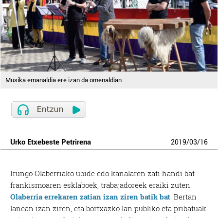
Musika emanaldia ere izan da omenaldian.
Urko Etxebeste Petrirena
2019
/
03
/
16
Irungo Olaberriako ubide edo kanalaren zati handi bat
frankismoaren esklaboek, trabajadoreek eraiki zuten.
Olaberria errekaren zatian izan ziren batik bat
. Bertan
lanean izan ziren, eta bortxazko lan publiko eta pribatuak