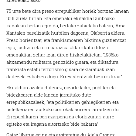
75 urte bete dira preso errepublikar horiek bortxaz lanean
ibili zirela hirian. Eta omenaldi ekitaldia Dunboako
kanalean bertan egin da, bertako zubietako batean, Ama
Xantalen baselizatik hurbilen dagoena, Olaberria aldera.
Preso horientzat, eta frankismoaren biktima guztientzat
egia, justizia eta erreparazioa aldarrikatu dituzte
omenaldian zehar izan diren hizketaldietan, “1936ko
altxamendu militarra genozidio gisara, eta diktadura
frankista estatu terrorismo gisara deklaratuak izan
daitezela eskatzen dugu. Erresistentziak bizirik dirau”.
Ekitaldian azaldu dutenez, gizarte laiko, publiko eta
bidezkoaren alde lanean jarraituko dute
errepublikazaleek, “eta politikarien gehiegikerien eta
ustelkeriaren aurkako borrokak aurrera jarraitzen du.
Errepublikaren berrazarpena da etorkizunari aurre
egiteko eta iragana aitortzeko bide bakarra”.
Gaiaz liburua egina eta argitaratua du Aiala Oronoz