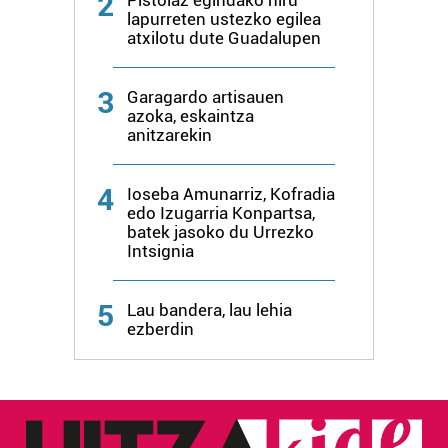
2
lapurreten ustezko egilea
atxilotu dute Guadalupen
3
Garagardo artisauen
azoka, eskaintza
anitzarekin
4
Ioseba Amunarriz, Kofradia
edo Izugarria Konpartsa,
batek jasoko du Urrezko
Intsignia
5
Lau bandera, lau lehia
ezberdin