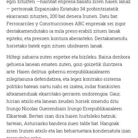
egin zituzten —hainbat enpresa baliatu ziren haien lanaz
— pertsonak Espainiako Estatuko 34 probintziatatik
ekarrarazi zituzten, 200 bat denera Irunen. Datu bat:
Ferrocarriles y Construcciones ABC enpresak sei zigor
destakamendutako ia mila preso erabili zituen lanak
egiteko, eta presoen kontura aberasteko. Destakamendu
horietako batek egin zituen ubidearen lanak.
Hiltegi zaharra zuten espetxe eta bizileku. Baina denbora
gehiena lanean ematen zuten, goiz-goizetik iluntzera
arte. Haien delitua: gobernu errepublikazalearen
zilegitasuna defendatzea, eta legez kontrako sistema
politiko batean sartu nahi ez izatea, indar frankisten
altxamenduak ekarritako gerraren ondorengoa. Gaur,
hirian atxilo eta lanean zeuden horiek omendu ditu
Irungo Nicolas Guerendiain Irungo Errepublikazaleen
Elkarteak. Bertan izan dira haien hurbileko batzuk;
tartean, Asturiasko bandera zuen talde bat. Hangoak
ziren Irunen atxilo eta lan behartuetara kondenatuta izan
zirenetako asko.