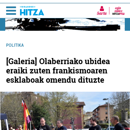
Sartu
POLITIKA
[Galeria] Olaberriako ubidea
eraiki zuten frankismoaren
esklaboak omendu dituzte