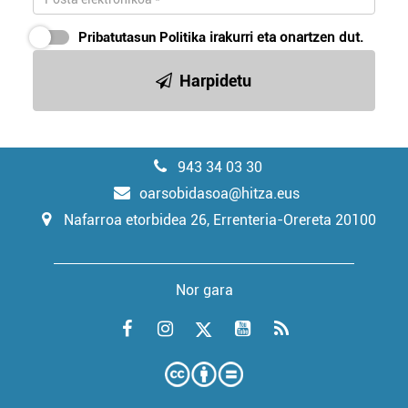
Pribatutasun Politika
irakurri eta onartzen dut.
Harpidetu
943 34 03 30
oarsobidasoa@hitza.eus
Nafarroa etorbidea 26, Errenteria-Orereta 20100
Nor gara