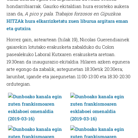
hondarribiarrak. Gaurko ekitaldian hura erosteko aukera
izan da,
A pico y pala. Trabajos forzosos en Gipuzkoa
.
HITZAk hura elkarrizketatu zuen liburua argitara eman
eta gutxira
.
Horrez gain, asteartean (hilak 19), Nicolas Guerendiainek
gaiarekin lotutako erakusketa zabalduko du Colon
pasealekuko Laboral Kutxaren erakusketa aretoan.
19:30ean da inaugurazio ekitaldia. Hilaren azken egunera
arte egongo da zabalik, astegunetan 18:30etik 20:30era;
larunbat, igande eta jaiegunetan 11:00-13:00 eta 18:30-20:30
ordutegian.