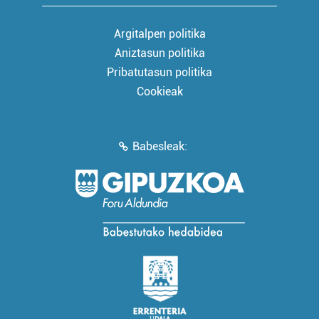
Argitalpen politika
Aniztasun politika
Pribatutasun politika
Cookieak
Babesleak: