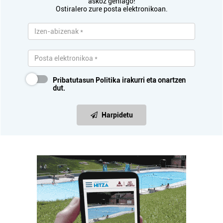
askoz gehiago!
Ostiralero zure posta elektronikoan.
Pribatutasun Politika
irakurri eta onartzen
dut.
Harpidetu