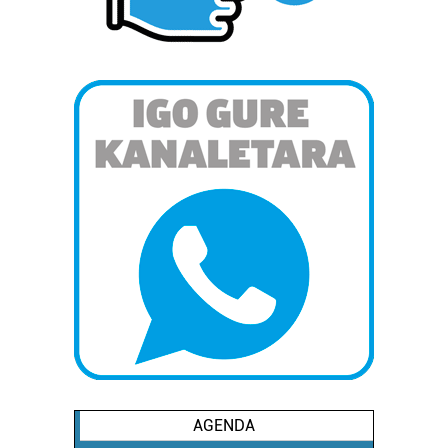
neurtzeko, jendeari buruzko informazioa biltzeko eta
produktuak garatzeko. Zure datuak nork eta zertarako
erabiltzen dituen hauta dezakezu.
Bazkide batzuek ez dizute baimenik eskatzen, eta beren
interes komertzial legitimoetan babesten dira. Ikusi gure
bazkideen zerrenda, beren ustez zein helburutarako
duten interes legitimoa eta horren aurka nola egin
dezakezun ikusteko.
Lortu zure datu pertsonalak prozesatzeko moduari
buruzko informazio gehiago eta ezarri zure lehentasunak
datuen atalean. Edozein unetan alda edo ken dezakezu
zure baimena Cookieen adierazpenean.
Webgune honek cookie propioak eta hirugarrenen cookie-
fitxategiak erabiltzen ditu. Zure esperientzia eta
zerbitzuak hobetzeko asmoz, cookie teknologiaz
AGENDA
baliatzen gara. Ohar hau onartuz gero, teknologia hori