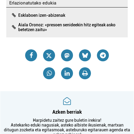
Erlazionatutako edukia
Esklaboen izen-abizenak
Aiala Oronoz: «presoen senideekin hitz egiteak asko
betetzen zaitu»
Azken berriak
Harpidetu zaitez gure buletin irekira!
Astekarko eduki nagusiak, asteko albiste ikusienak, martxan
ditugun zozketa eta egitasmoak, asteburuko egitarauen agenda eta