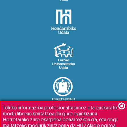
Tokiko informazioa profesionaltasunez eta euskaratik,
modu librean kontatzea da gure eginkizuna.
Horretarako zure ekarpena beharrezkoa da, eta ongi
maitatzeko modurik zintzoena da HITZAkide egitea.