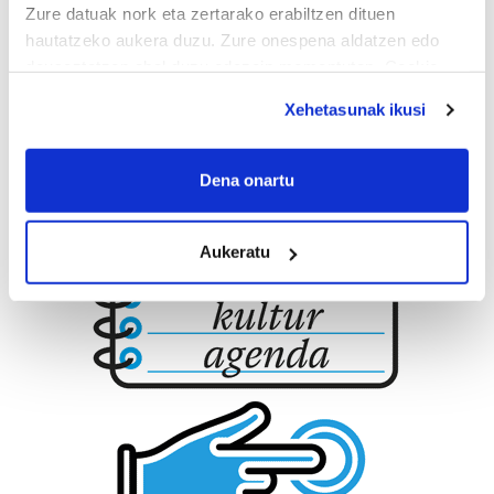
Zure datuak nork eta zertarako erabiltzen dituen
hautatzeko aukera duzu. Zure onespena aldatzen edo
deuseztatzen ahal duzu edozein momentutan, Cookie
deklaraziotik edo Privacy triggerean klikatuz.
Xehetasunak ikusi
If you allow, we would also like to:
Collect information about your geographical
Dena onartu
location which can be accurate to within several
meters
Aukeratu
Identify your device by actively scanning it for
specific characteristics (fingerprinting)
Find out more about how your personal data is processed
and set your preferences in the
details section
.
Guk eta gure bazkideek zure datu pertsonalak
prozesatzen ditugu, zure IP zenbakia, besteak beste,
teknologia erabiliz, cookieak adibidez, iragarki eta eduki
pertsonalizatuak eskaintzeko, iragarkiak eta edukia