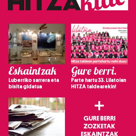
Eskaintzak
Gure berri.
Luberriko sarrera eta
Parte hartu 33. Lilatoian
bisita gidatua
HITZA taldearekin!
+
GURE BERRI
ZOZKETAK
ESKAINTZAK