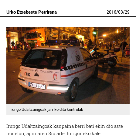
Urko Etxebeste Petrirena
2016
/
03
/
29
Irungo Udaltzaingoak jarriko ditu kontrolak
Irungo Udaltzaingoak kanpaina berri bati ekin dio aste
honetan, apirilaren 3ra arte: hiriguneko kale