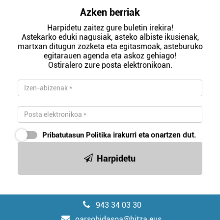
Azken berriak
Harpidetu zaitez gure buletin irekira!
Astekarko eduki nagusiak, asteko albiste ikusienak,
martxan ditugun zozketa eta egitasmoak, asteburuko
egitarauen agenda eta askoz gehiago!
Ostiralero zure posta elektronikoan.
Pribatutasun Politika
irakurri eta onartzen dut.
Harpidetu
943 34 03 30
oarsobidasoa@hitza.eus