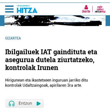
Sartu
GIZARTEA
Ibilgailuek IAT gaindituta eta
asegurua dutela ziurtatzeko,
kontrolak Irunen
Hirigunean eta ikastetxeen inguruan jarriko ditu
kontrolak Udaltzaingoak, apirilaren 3ra arte.