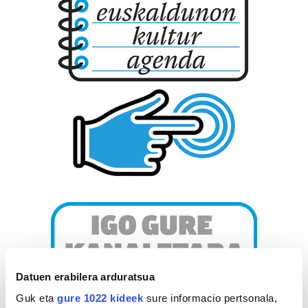
Datuen erabilera arduratsua
Guk eta
gure 1022 kideek
sure informacio pertsonala,