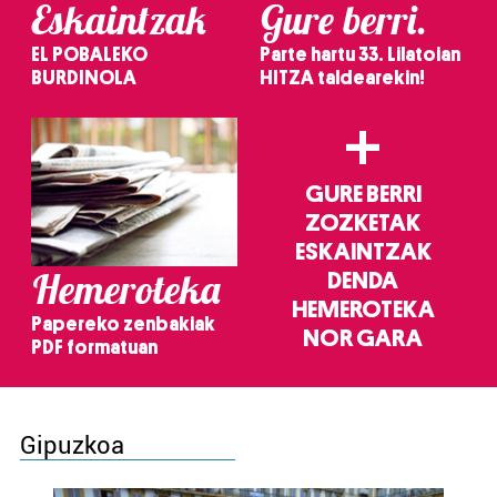
Eskaintzak
Gure berri.
EL POBALEKO
Parte hartu 33. Lilatoian
BURDINOLA
HITZA taldearekin!
+
GURE BERRI
ZOZKETAK
ESKAINTZAK
Hemeroteka
DENDA
HEMEROTEKA
Papereko zenbakiak
NOR GARA
PDF formatuan
Gipuzkoa