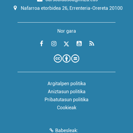
Nafarroa etorbidea 26, Errenteria-Orereta 20100
Nor gara
Argitalpen politika
Aniztasun politika
Pribatutasun politika
Cookieak
Babesleak: