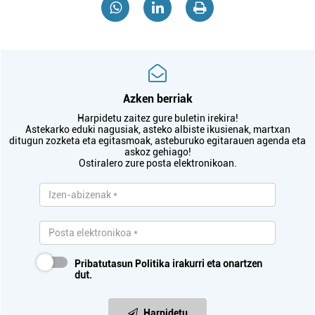
Azken berriak
Harpidetu zaitez gure buletin irekira!
Astekarko eduki nagusiak, asteko albiste ikusienak, martxan
ditugun zozketa eta egitasmoak, asteburuko egitarauen agenda eta
askoz gehiago!
Ostiralero zure posta elektronikoan.
Pribatutasun Politika
irakurri eta onartzen
dut.
Harpidetu