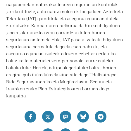
nagusienetan nahiz ikastetxeen inguruetan kontrolak
jarriko dituzte, auto nahiz motorrek Ibilgailuen Azterketa
Teknikoa (IAT) gaindituta eta asegurua egunean dutela
ziurtatzeko. Kanpainaren helburua da hiriko ibilgailuen
jabeei jakinaraztea zein garrantzia duten horien
segurtasun sistemek. Hala, IAT pasata izateak ibilgailuen
segurtasuna bermatuta dagoela esan nahi du, eta
asegurua egunean izateak edozein ezbehar gertatuko
balitz kalte materialei zein pertsonalei aurre egiteko
balioko luke. Horrek, istripuak gertatuko balira, horien
eragina gutxituko lukeela sinetsita dago Udaltzaingoa.
Bide Segurtasunerako eta Mugikortasun Seguru eta
Iraunkorrerako Plan Estrategikoaren barruan dago
kanpaina.