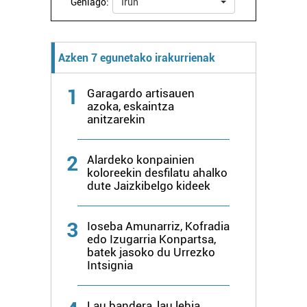
Gehiago:
Irun
Webgune honek cookie propioak eta hirugarrenen cookie-
fitxategiak erabiltzen ditu. Zure esperientzia eta
zerbitzuak hobetzeko asmoz, cookie teknologiaz
Azken 7 egunetako irakurrienak
baliatzen gara. Ohar hau onartuz gero, teknologia hori
erabiltzeko baimen esplizitua ematen diguzu.
Gehiago
1
Garagardo artisauen
irakurri
azoka, eskaintza
anitzarekin
2
Alardeko konpainien
koloreekin desfilatu ahalko
dute Jaizkibelgo kideek
3
Ioseba Amunarriz, Kofradia
edo Izugarria Konpartsa,
batek jasoko du Urrezko
Intsignia
Lau bandera, lau lehia