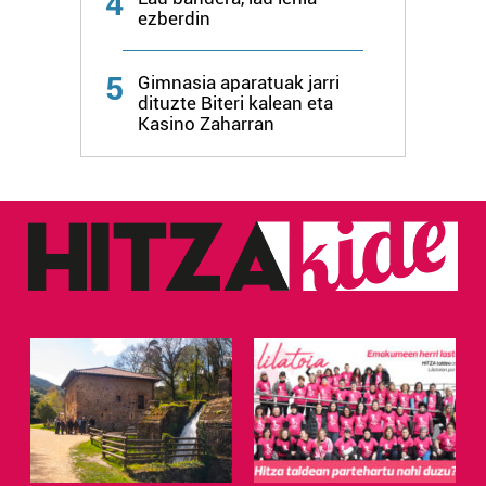
4
ezberdin
5
Gimnasia aparatuak jarri
dituzte Biteri kalean eta
Kasino Zaharran