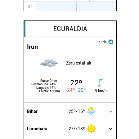
31
1
2
3
4
5
6
EGURALDIA
Iturria:
Irun
Zeru estaliak
22º
Euria:
0mm
Hezetasuna:
74%
Lainoak:
47%
24º
20º
9 km/h
Elurra:
4500m
Bihar
25º
16º
Larunbata
27º
18º