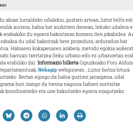
tean
u abian lurraldeko udalekin, guztien artean, liztor beltz ed
endik aurrera, habia bat aurkitzen denean, lekuko udalera e
ak erabakiko du egoera bakoitzean komeni den jokabidea. A
erabakia du udal bakoitzak bere prozedura, arduradun bat
tatua. Habiaren kokapenaren arabera, metodo egokia aukera
 kabi barruan txertatzea (leku urbano edo ez urbanoetan era
ala erabiliko da).
Informazio bilketa
Gipuzkoako Foru Aldun
 Departamentuak,
Nekagip
webgunean ,
Liztor beltza
lotura
sotzeko. Bertan egingo da habia guztien jarraipena, udal
grama hori izango da tresna nagusia habien suntsitze
ak koordinatzeko eta une bakoitzeko egoera ezagutzeko.