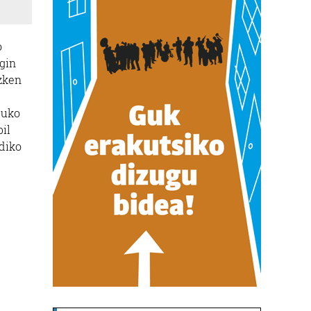
o
gin
zken
tuko
bil
diko