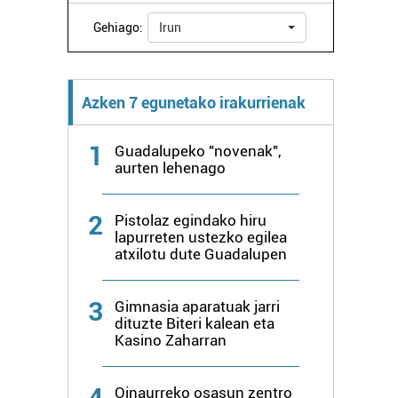
Gehiago:
Irun
Azken 7 egunetako irakurrienak
1
Guadalupeko "novenak",
aurten lehenago
2
Pistolaz egindako hiru
lapurreten ustezko egilea
atxilotu dute Guadalupen
3
Gimnasia aparatuak jarri
dituzte Biteri kalean eta
Kasino Zaharran
4
Oinaurreko osasun zentro