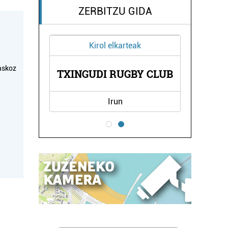
ZERBITZU GIDA
Kirol elkarteak
askoz
A
TXINGUDI RUGBY CLUB
Irun