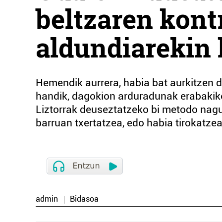
beltzaren kont
aldundiarekin 
Hemendik aurrera, habia bat aurkitzen d
handik, dagokion arduradunak erabakik
Liztorrak deuseztatzeko bi metodo nagusi
barruan txertatzea, edo habia tirokatzea
admin
Bidasoa