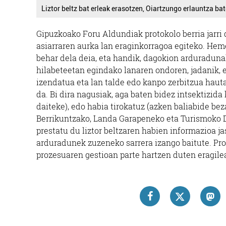
Liztor beltz bat erleak erasotzen, Oiartzungo erlauntza ba
Gipuzkoako Foru Aldundiak protokolo berria jarri d
asiarraren aurka lan eraginkorragoa egiteko. Hem
behar dela deia, eta handik, dagokion arduradun
hilabeteetan egindako lanaren ondoren, jadanik, 
izendatua eta lan talde edo kanpo zerbitzua hau
da. Bi dira nagusiak, aga baten bidez intsektizida
daiteke), edo habia tirokatuz (azken baliabide bez
Berrikuntzako, Landa Garapeneko eta Turismoko
prestatu du liztor beltzaren habien informazioa ja
arduradunek zuzeneko sarrera izango baitute. Pro
prozesuaren gestioan parte hartzen duten eragile