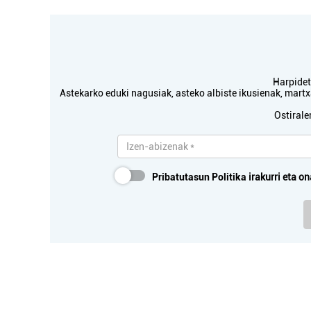
Ostalaritza
Harpidetu
Astekarko eduki nagusiak, asteko albiste ikusienak, mar
MAITE TABERNA
TXI
Ostirale
Errenteria-Orereta
Pribatutasun Politika
irakurri eta on