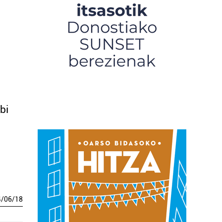
bi
4
/
06
/
18