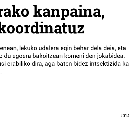
rako kanpaina,
koordinatuz
enean, lekuko udalera egin behar dela deia, eta
o du egoera bakoitzean komeni den jokabidea.
 erabiliko dira, aga baten bidez intsektizida ka
.
201