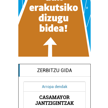
ZERBITZU GIDA
Arropa dendak
CASAMAYOR
NDA
E
JANTZIGINTZAK