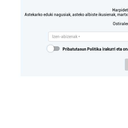
Harpidetu
Astekarko eduki nagusiak, asteko albiste ikusienak, mar
Ostirale
Pribatutasun Politika
irakurri eta on