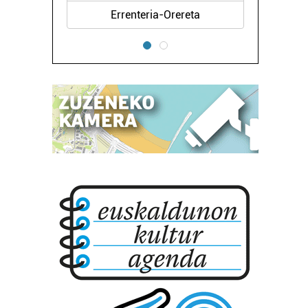
Errenteria-Orereta