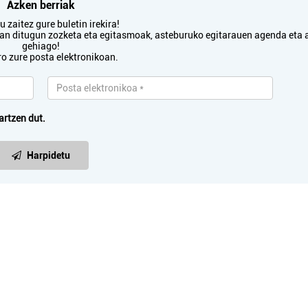
Azken berriak
 zaitez gure buletin irekira!
txan ditugun zozketa eta egitasmoak, asteburuko egitarauen agenda eta 
gehiago!
ro zure posta elektronikoan.
artzen dut.
Harpidetu