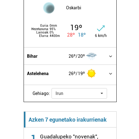
Oskarbi
19º
Euria:
0mm
Hezetasuna:
95%
Lainoak:
0%
28º
18º
6 km/h
Elurra:
4400m
Bihar
26º
20º
Astelehena
26º
19º
Gehiago:
Irun
Azken 7 egunetako irakurrienak
1
Guadalupeko "novenak",