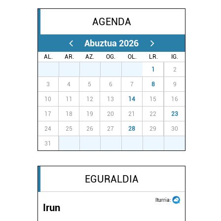
AGENDA
Abuztua 2026
AL.
AR.
AZ.
OG.
OL.
LR.
IG.
27
28
29
30
31
1
2
3
4
5
6
7
8
9
10
11
12
13
14
15
16
17
18
19
20
21
22
23
24
25
26
27
28
29
30
31
1
2
3
4
5
6
EGURALDIA
Iturria:
Irun