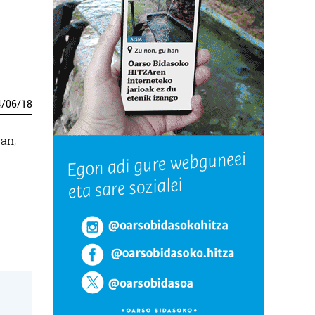
4
/
06
/
18
an,