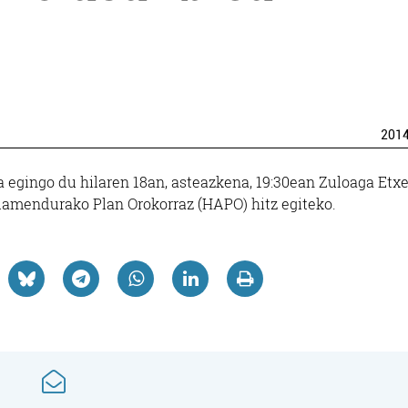
201
a egingo du hilaren 18an, asteazkena, 19:30ean Zuloaga Etxe
olamendurako Plan Orokorraz (HAPO) hitz egiteko.