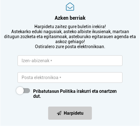
Azken berriak
Harpidetu zaitez gure buletin irekira!
Astekarko eduki nagusiak, asteko albiste ikusienak, martxan
ditugun zozketa eta egitasmoak, asteburuko egitarauen agenda eta
askoz gehiago!
Ostiralero zure posta elektronikoan.
Pribatutasun Politika
irakurri eta onartzen
dut.
Harpidetu