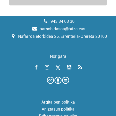
943 34 03 30
oarsobidasoa@hitza.eus
Nafarroa etorbidea 26, Errenteria-Orereta 20100
Nor gara
Argitalpen politika
Aniztasun politika