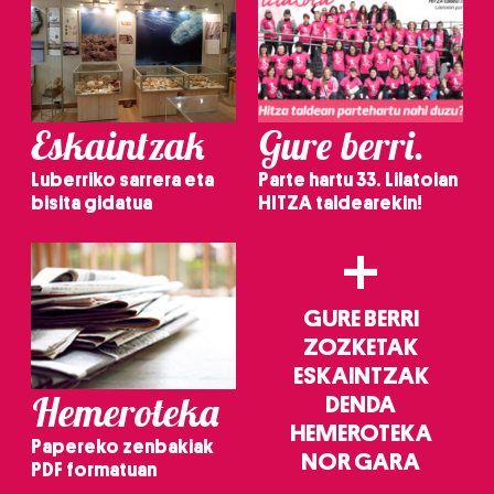
Eskaintzak
Gure berri.
Luberriko sarrera eta
Parte hartu 33. Lilatoian
bisita gidatua
HITZA taldearekin!
+
GURE BERRI
ZOZKETAK
ESKAINTZAK
Hemeroteka
DENDA
HEMEROTEKA
Papereko zenbakiak
NOR GARA
PDF formatuan