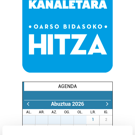
AGENDA
Abuztua 2026
AL.
AR.
AZ.
OG.
OL.
LR.
IG.
27
28
29
30
31
1
2
3
4
5
6
7
8
9