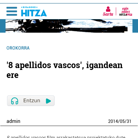
Sartu
OROKORRA
'8 apellidos vascos', igandean
ere
admin
2014
/
05
/
31
8 apellidos vascos
film arrakastatsua proiektatuko dute