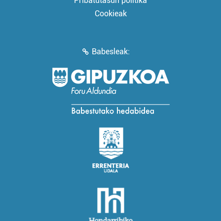
Pribatutasun politika
Cookieak
Babesleak: