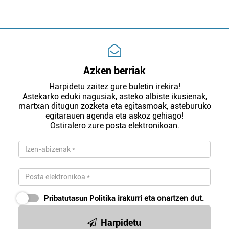
Azken berriak
Harpidetu zaitez gure buletin irekira!
Astekarko eduki nagusiak, asteko albiste ikusienak,
martxan ditugun zozketa eta egitasmoak, asteburuko
egitarauen agenda eta askoz gehiago!
Ostiralero zure posta elektronikoan.
Pribatutasun Politika
irakurri eta onartzen dut.
Harpidetu