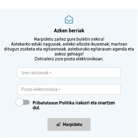
Azken berriak
Harpidetu zaitez gure buletin irekira!
Astekarko eduki nagusiak, asteko albiste ikusienak, martxan
ditugun zozketa eta egitasmoak, asteburuko egitarauen agenda eta
askoz gehiago!
Ostiralero zure posta elektronikoan.
Pribatutasun Politika
irakurri eta onartzen
dut.
Harpidetu