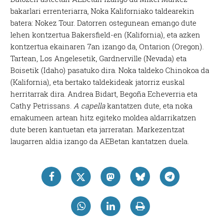
bakarlari errenteriarra, Noka Kaliforniako taldearekin
batera: Nokez Tour. Datorren ostegunean emango dute
lehen kontzertua Bakersfield-en (Kalifornia), eta azken
kontzertua ekainaren 7an izango da, Ontarion (Oregon).
Tartean, Los Angelesetik, Gardnerville (Nevada) eta
Boisetik (Idaho) pasatuko dira. Noka taldeko Chinokoa da
(Kalifornia), eta bertako taldekideak jatorriz euskal
herritarrak dira. Andrea Bidart, Begoña Echeverria eta
Cathy Petrissans.
A capella
kantatzen dute, eta noka
emakumeen artean hitz egiteko moldea aldarrikatzen
dute beren kantuetan eta jarreratan. Markezentzat
laugarren aldia izango da AEBetan kantatzen duela.