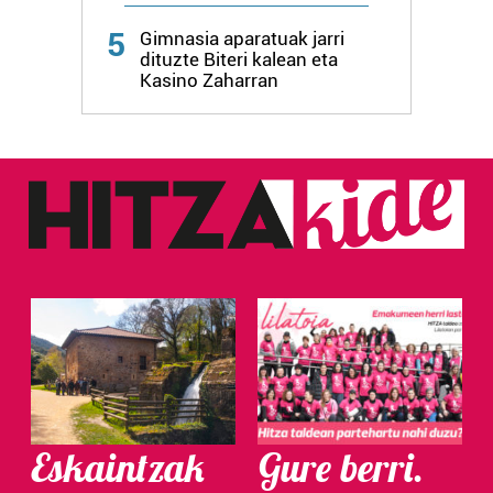
5
Gimnasia aparatuak jarri
dituzte Biteri kalean eta
Kasino Zaharran
Eskaintzak
Gure berri.