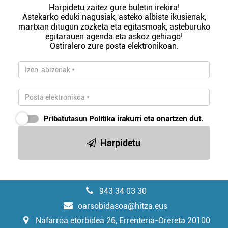
Harpidetu zaitez gure buletin irekira!
Astekarko eduki nagusiak, asteko albiste ikusienak,
martxan ditugun zozketa eta egitasmoak, asteburuko
egitarauen agenda eta askoz gehiago!
Ostiralero zure posta elektronikoan.
Pribatutasun Politika
irakurri eta onartzen dut.
Harpidetu
943 34 03 30
oarsobidasoa@hitza.eus
Nafarroa etorbidea 26, Errenteria-Orereta 20100