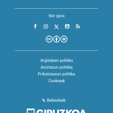
Nor gara
Argitalpen politika
Aniztasun politika
Pribatutasun politika
Cookieak
Babesleak: