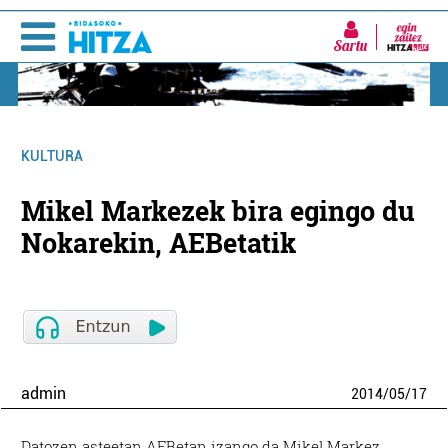
Sartu
KULTURA
Mikel Markezek bira egingo du
Nokarekin, AEBetatik
admin
2014
/
05
/
17
Datozen asteetan AEBetan izango da Mikel Markez