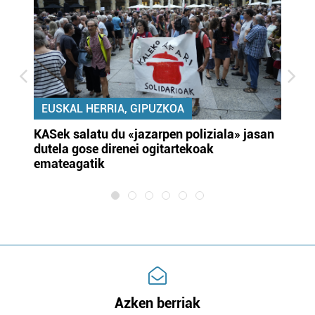
EUSKAL HERRIA, GIPUZKOA
KASek salatu du «jazarpen poliziala» jasan
Pa
dutela gose direnei ogitartekoak
da
emateagatik
«s
Azken berriak