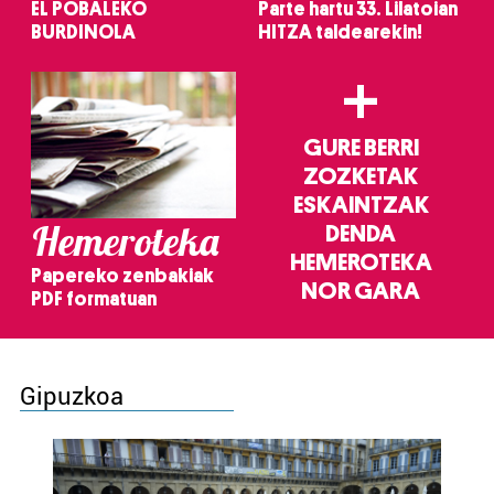
EL POBALEKO
Parte hartu 33. Lilatoian
BURDINOLA
HITZA taldearekin!
+
GURE BERRI
ZOZKETAK
ESKAINTZAK
Hemeroteka
DENDA
HEMEROTEKA
Papereko zenbakiak
NOR GARA
PDF formatuan
Gipuzkoa