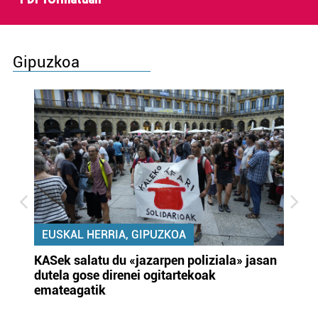
Gipuzkoa
EUSKAL HERRIA, GIPUZKOA
KASek salatu du «jazarpen poliziala» jasan
Pa
dutela gose direnei ogitartekoak
da
emateagatik
«s