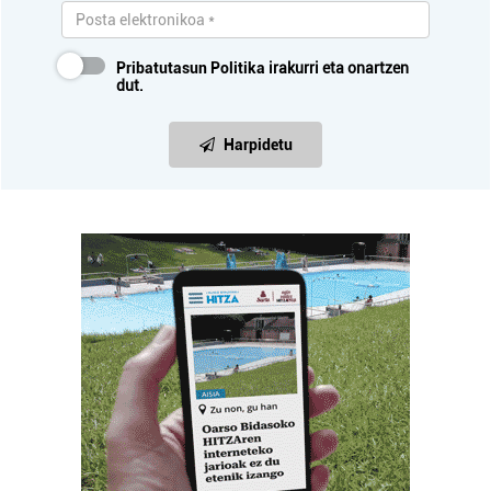
Pribatutasun Politika
irakurri eta onartzen
dut.
Harpidetu