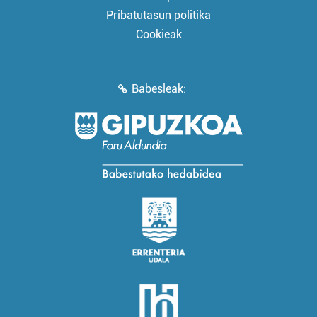
Pribatutasun politika
Cookieak
Babesleak: