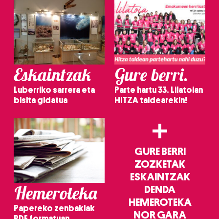
Eskaintzak
Gure berri.
Luberriko sarrera eta
Parte hartu 33. Lilatoian
bisita gidatua
HITZA taldearekin!
+
GURE BERRI
ZOZKETAK
ESKAINTZAK
Hemeroteka
DENDA
HEMEROTEKA
Papereko zenbakiak
NOR GARA
PDF formatuan