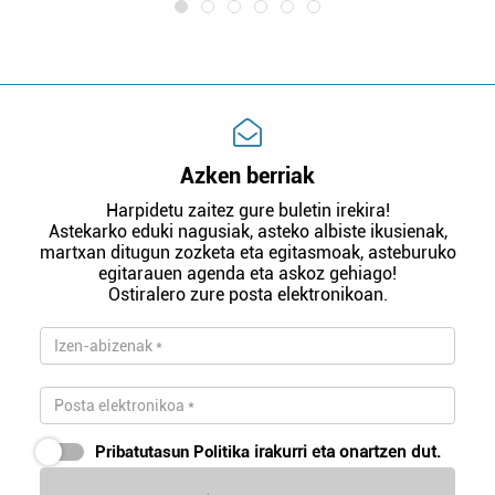
Azken berriak
Harpidetu zaitez gure buletin irekira!
Astekarko eduki nagusiak, asteko albiste ikusienak,
martxan ditugun zozketa eta egitasmoak, asteburuko
egitarauen agenda eta askoz gehiago!
Ostiralero zure posta elektronikoan.
Pribatutasun Politika
irakurri eta onartzen dut.