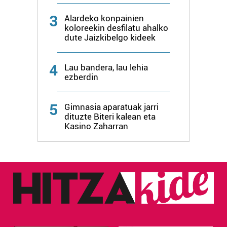
3
Alardeko konpainien
koloreekin desfilatu ahalko
dute Jaizkibelgo kideek
4
Lau bandera, lau lehia
ezberdin
5
Gimnasia aparatuak jarri
dituzte Biteri kalean eta
Kasino Zaharran