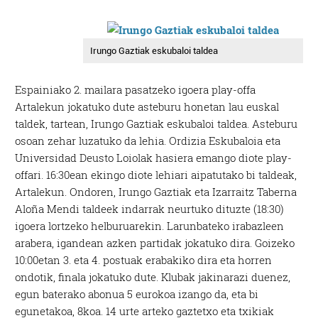
Irungo Gaztiak eskubaloi taldea
Espainiako 2. mailara pasatzeko igoera play-offa
Artalekun jokatuko dute asteburu honetan lau euskal
taldek, tartean, Irungo Gaztiak eskubaloi taldea. Asteburu
osoan zehar luzatuko da lehia. Ordizia Eskubaloia eta
Universidad Deusto Loiolak hasiera emango diote play-
offari. 16:30ean ekingo diote lehiari aipatutako bi taldeak,
Artalekun. Ondoren, Irungo Gaztiak eta Izarraitz Taberna
Aloña Mendi taldeek indarrak neurtuko dituzte (18:30)
igoera lortzeko helburuarekin. Larunbateko irabazleen
arabera, igandean azken partidak jokatuko dira. Goizeko
10:00etan 3. eta 4. postuak erabakiko dira eta horren
ondotik, finala jokatuko dute. Klubak jakinarazi duenez,
egun baterako abonua 5 eurokoa izango da, eta bi
egunetakoa, 8koa. 14 urte arteko gaztetxo eta txikiak