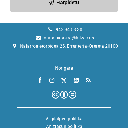
Harpidetu
943 34 03 30
oarsobidasoa@hitza.eus
Nafarroa etorbidea 26, Errenteria-Orereta 20100
Nor gara
Argitalpen politika
Aniztasun politika