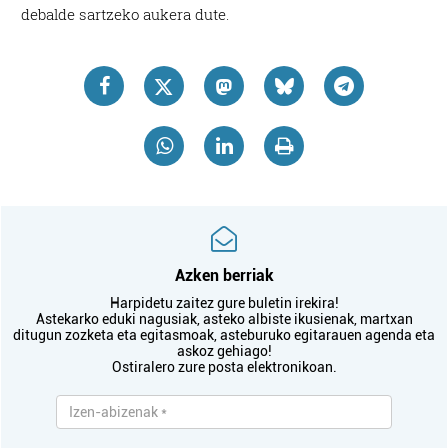
debalde sartzeko aukera dute.
Azken berriak
Harpidetu zaitez gure buletin irekira!
Astekarko eduki nagusiak, asteko albiste ikusienak, martxan
ditugun zozketa eta egitasmoak, asteburuko egitarauen agenda eta
askoz gehiago!
Ostiralero zure posta elektronikoan.