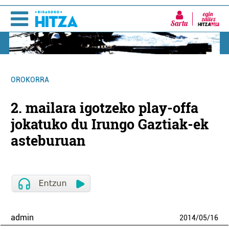
Sartu
OROKORRA
2. mailara igotzeko play-offa
jokatuko du Irungo Gaztiak-ek
asteburuan
admin
2014
/
05
/
16