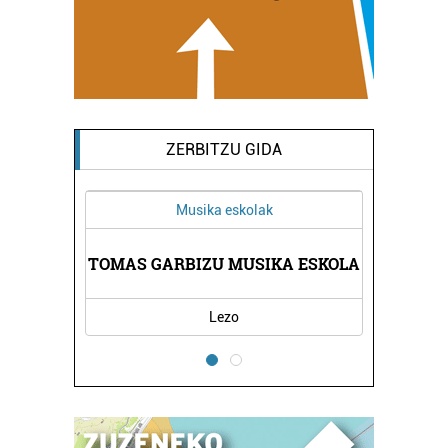
ZERBITZU GIDA
Musika eskolak
Kirol elkarteak
BIZU MUSIKA ESKOLA
HONDARRIBIKO PILOTA ESK
Lezo
Hondarribia