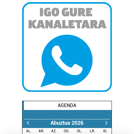
AGENDA
Abuztua 2026
AL.
AR.
AZ.
OG.
OL.
LR.
IG.