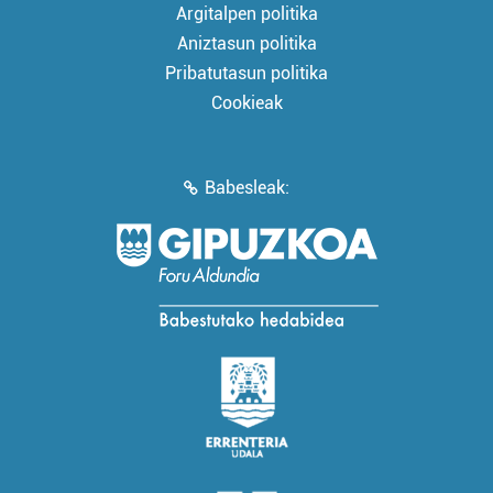
Argitalpen politika
Aniztasun politika
Pribatutasun politika
Cookieak
Babesleak: