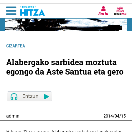
Sartu
GIZARTEA
Alabergako sarbidea moztuta
egongo da Aste Santua eta gero
admin
2014
/
04
/
15
Hilaren 22tik aurrera, Alabergako sarbidean lanak egiten