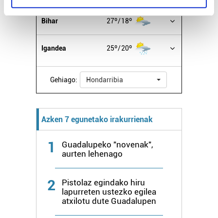
specific characteristics (fingerprinting)
Find out more about how your personal data is processed
Bihar
27º
18º
and set your preferences in the
details section
.
Igandea
25º
20º
Guk eta gure bazkideek zure datu pertsonalak
prozesatzen ditugu, zure IP zenbakia, besteak beste,
teknologia erabiliz, cookieak adibidez, iragarki eta eduki
Gehiago:
Hondarribia
pertsonalizatuak eskaintzeko, iragarkiak eta edukia
neurtzeko, jendeari buruzko informazioa biltzeko eta
produktuak garatzeko. Zure datuak nork eta zertarako
Azken 7 egunetako irakurrienak
erabiltzen dituen hauta dezakezu.
1
Guadalupeko "novenak",
Bazkide batzuek ez dizute baimenik eskatzen, eta beren
aurten lehenago
interes komertzial legitimoetan babesten dira. Ikusi gure
bazkideen zerrenda, beren ustez zein helburutarako
2
Pistolaz egindako hiru
duten interes legitimoa eta horren aurka nola egin
lapurreten ustezko egilea
dezakezun ikusteko.
atxilotu dute Guadalupen