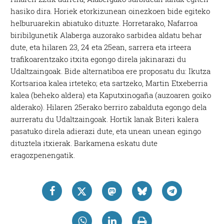
hasiko dira. Horiek etorkizunean oinezkoen bide egiteko
helburuarekin abiatuko dituzte. Horretarako, Nafarroa
biribilgunetik Alaberga auzorako sarbidea aldatu behar
dute, eta hilaren 23, 24 eta 25ean, sarrera eta irteera
trafikoarentzako itxita egongo direla jakinarazi du
Udaltzaingoak. Bide alternatiboa ere proposatu du: Ikutza
Kortsarioa kalea irteteko; eta sartzeko, Martin Etxeberria
kalea (beheko aldera) eta Kaputxinogaña (auzoaren goiko
alderako). Hilaren 25erako berriro zabalduta egongo dela
aurreratu du Udaltzaingoak. Hortik lanak Biteri kalera
pasatuko direla adierazi dute, eta unean unean egingo
dituztela itxierak. Barkamena eskatu dute
eragozpenengatik.