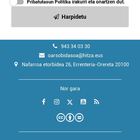
Pribatutasun Politika
irakurri eta onartzen dut.
Harpidetu
943 34 03 30
oarsobidasoa@hitza.eus
Nafarroa etorbidea 26, Errenteria-Orereta 20100
Nor gara