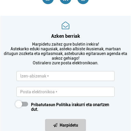
Azken berriak
Harpidetu zaitez gure buletin irekira!
Astekarko eduki nagusiak, asteko albiste ikusienak, martxan
ditugun zozketa eta egitasmoak, asteburuko egitarauen agenda eta
askoz gehiago!
Ostiralero zure posta elektronikoan.
Pribatutasun Politika
irakurri eta onartzen
dut.
Harpidetu