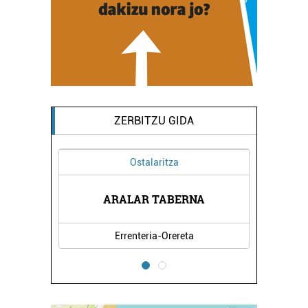
ZERBITZU GIDA
Ostalaritza
OA
ARALAR TABERNA
P
Errenteria-Orereta