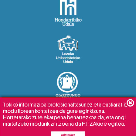
Tokiko informazioa profesionaltasunez eta euskaratik,
modu librean kontatzea da gure eginkizuna.
Horretarako zure ekarpena beharrezkoa da, eta ongi
maitatzeko modurik zintzoena da HITZAkide egitea.