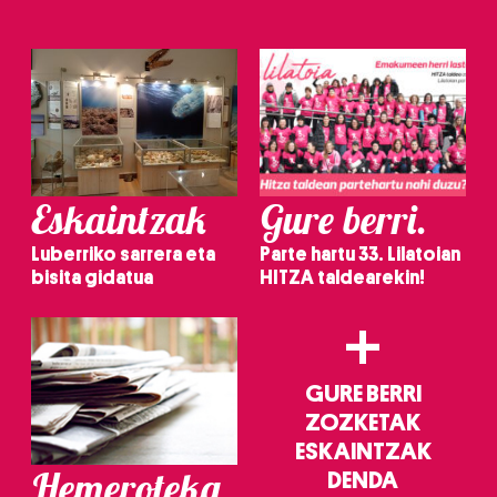
Eskaintzak
Gure berri.
Luberriko sarrera eta
Parte hartu 33. Lilatoian
bisita gidatua
HITZA taldearekin!
+
GURE BERRI
ZOZKETAK
ESKAINTZAK
Hemeroteka
DENDA