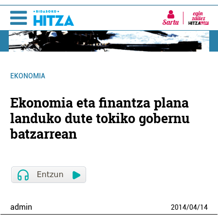
Sartu
EKONOMIA
Ekonomia eta finantza plana
landuko dute tokiko gobernu
batzarrean
admin
2014
/
04
/
14