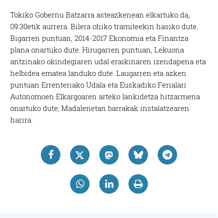
Tokiko Gobernu Batzarra asteazkenean elkartuko da,
09:30etik aurrera. Bilera ohiko tramiteekin hasiko dute.
Bigarren puntuan, 2014-2017 Ekonomia eta Finantza
plana onartuko dute. Hirugarren puntuan, Lekuona
antzinako okindegiaren udal eraikinaren izendapena eta
helbidea ematea landuko dute. Laugarren eta azken
puntuan Errenteriako Udala eta Euskadiko Ferialari
Autonomoen Elkargoaren arteko lankidetza hitzarmena
onartuko dute, Madalenetan barrakak instalatzearen
harira.