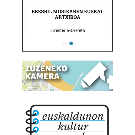
ERESBIL MUSIKAREN EUSKAL
NDA
KA
ARTXIBOA
Errenteria-Orereta