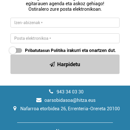
egitarauen agenda eta askoz gehiago!
Ostiralero zure posta elektronikoan.
Pribatutasun Politika
irakurri eta onartzen dut.
Harpidetu
943 34 03 30
oarsobidasoa@hitza.eus
Nafarroa etorbidea 26, Errenteria-Orereta 20100