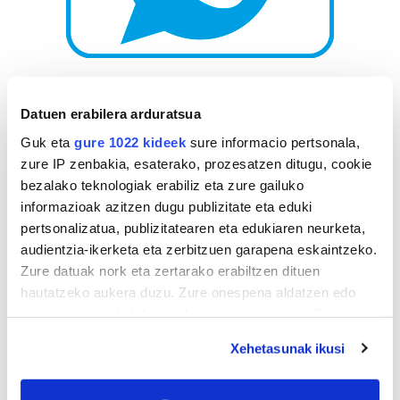
AGENDA
Datuen erabilera arduratsua
Guk eta
gure 1022 kideek
sure informacio pertsonala,
Abuztua 2026
zure IP zenbakia, esaterako, prozesatzen ditugu, cookie
AL.
AR.
AZ.
OG.
OL.
LR.
IG.
bezalako teknologiak erabiliz eta zure gailuko
27
28
29
30
31
1
2
informazioak azitzen dugu publizitate eta eduki
3
4
5
6
7
8
9
pertsonalizatua, publizitatearen eta edukiaren neurketa,
audientzia-ikerketa eta zerbitzuen garapena eskaintzeko.
10
11
12
13
14
15
16
Zure datuak nork eta zertarako erabiltzen dituen
17
18
19
20
21
22
23
hautatzeko aukera duzu. Zure onespena aldatzen edo
24
25
26
27
28
29
30
deuseztatzen ahal duzu edozein momentutan, Cookie
31
1
2
3
4
5
6
deklaraziotik edo Privacy triggerean klikatuz.
Xehetasunak ikusi
If you allow, we would also like to:
EGURALDIA