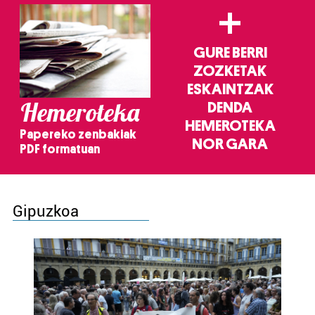
+
GURE BERRI
ZOZKETAK
ESKAINTZAK
Hemeroteka
DENDA
HEMEROTEKA
Papereko zenbakiak
NOR GARA
PDF formatuan
Gipuzkoa