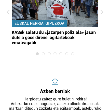
EUSKAL HERRIA, GIPUZKOA
KASek salatu du «jazarpen poliziala» jasan
Pa
dutela gose direnei ogitartekoak
da
emateagatik
«s
Azken berriak
Harpidetu zaitez gure buletin irekira!
Astekarko eduki nagusiak, asteko albiste ikusienak,
martxan ditugun zozketa eta egitasmoak, asteburuko