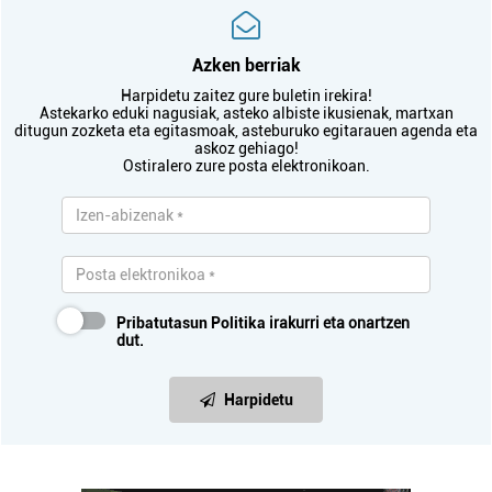
Azken berriak
Harpidetu zaitez gure buletin irekira!
Astekarko eduki nagusiak, asteko albiste ikusienak, martxan
ditugun zozketa eta egitasmoak, asteburuko egitarauen agenda eta
askoz gehiago!
Ostiralero zure posta elektronikoan.
Pribatutasun Politika
irakurri eta onartzen
dut.
Harpidetu