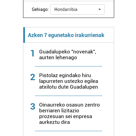
Gehiago:
Hondarribia
Azken 7 egunetako irakurrienak
1
Guadalupeko "novenak",
aurten lehenago
2
Pistolaz egindako hiru
lapurreten ustezko egilea
atxilotu dute Guadalupen
3
Oinaurreko osasun zentro
berriaren lizitazio
prozesuan sei enpresa
aurkeztu dira