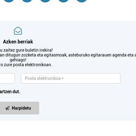
Azken berriak
 zaitez gure buletin irekira!
txan ditugun zozketa eta egitasmoak, asteburuko egitarauen agenda eta 
gehiago!
ro zure posta elektronikoan.
artzen dut.
Harpidetu