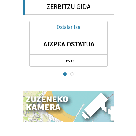
ZERBITZU GIDA
Ostalaritza
EA -
EGI
AIZPEA OSTATUA
Lezo