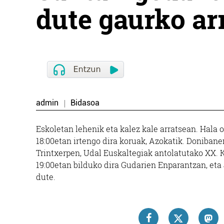
dute gaurko ar
admin
Bidasoa
Eskoletan lehenik eta kalez kale arratsean. Hala
18:00etan irtengo dira koruak, Azokatik. Donibanen
Trintxerpen, Udal Euskaltegiak antolatutako XX. 
19:00etan bilduko dira Gudarien Enparantzan, eta 
dute.