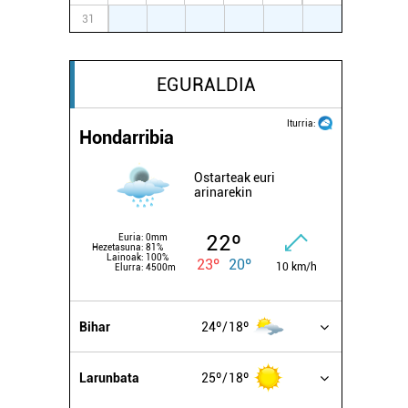
31
1
2
3
4
5
6
EGURALDIA
Iturria:
Hondarribia
Ostarteak euri
arinarekin
22º
Euria:
0mm
Hezetasuna:
81%
Lainoak:
100%
23º
20º
10 km/h
Elurra:
4500m
Bihar
24º
18º
Larunbata
25º
18º