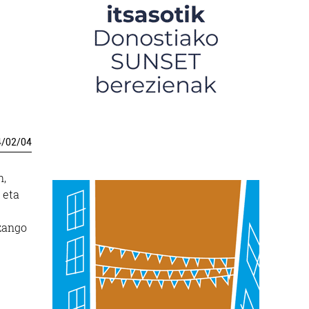
4
/
02
/
04
n,
 eta
izango