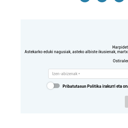
Harpidetu
Astekarko eduki nagusiak, asteko albiste ikusienak, mar
Ostirale
Pribatutasun Politika
irakurri eta on