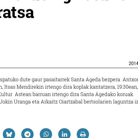
ratsa
201
 ospatuko dute gaur pasaitarrek Santa Ageda bezpera. Antxo
, Itsas Mendirekin irtengo dira koplak kantatzera, 19:30ean,
Kultur Astean barruan irtengo dira Santa Agedako koruak.
Jokin Uranga eta Arkaitz Oiartzabal bertsolarien laguntza 