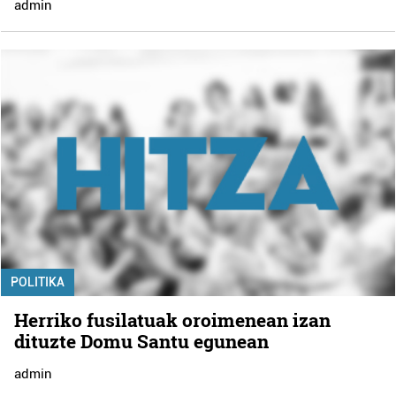
admin
POLITIKA
Herriko fusilatuak oroimenean izan
dituzte Domu Santu egunean
admin