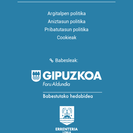
Argitalpen politika
Aniztasun politika
Pribatutasun politika
Cookieak
Babesleak: