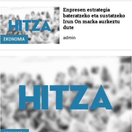
Enpresen estrategia
bateratzeko eta sustatzeko
Irun On marka aurkeztu
dute
admin
EKONOMIA