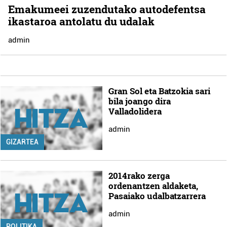
Emakumeei zuzendutako autodefentsa
ikastaroa antolatu du udalak
admin
Gran Sol eta Batzokia sari
bila joango dira
Valladolidera
admin
GIZARTEA
2014rako zerga
ordenantzen aldaketa,
Pasaiako udalbatzarrera
admin
POLITIKA