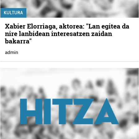
KULTURA
Xabier Elorriaga, aktorea: "Lan egitea da
nire lanbidean interesatzen zaidan
bakarra"
admin