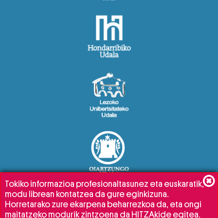
Tokiko informazioa profesionaltasunez eta euskaratik,
modu librean kontatzea da gure eginkizuna.
Horretarako zure ekarpena beharrezkoa da, eta ongi
maitatzeko modurik zintzoena da HITZAkide egitea.