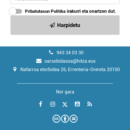
Pribatutasun Politika
irakurri eta onartzen dut.
Harpidetu
943 34 03 30
oarsobidasoa@hitza.eus
Nafarroa etorbidea 26, Errenteria-Orereta 20100
Nor gara