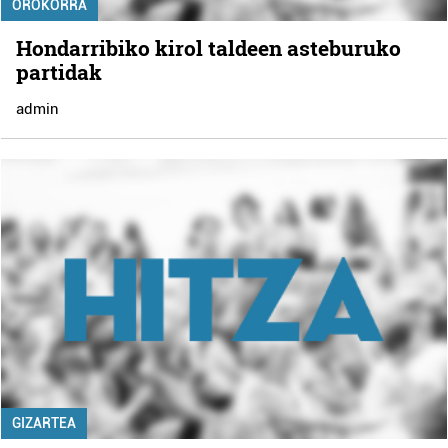
OROKORRA
Hondarribiko kirol taldeen asteburuko
partidak
admin
GIZARTEA