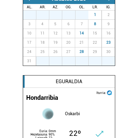
AL.
AR.
AZ.
OG.
OL.
LR.
IG.
27
28
29
30
31
1
2
3
4
5
6
7
8
9
10
11
12
13
14
15
16
17
18
19
20
21
22
23
24
25
26
27
28
29
30
31
1
2
3
4
5
6
EGURALDIA
Iturria:
Hondarribia
Oskarbi
22º
Euria:
0mm
Hezetasuna:
90%
Lainoak:
1%