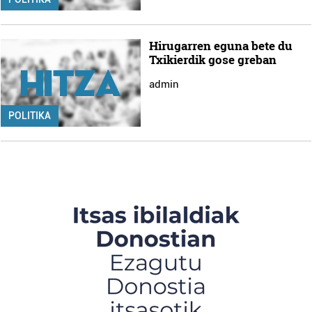
Hirugarren eguna bete du
Txikierdik gose greban
admin
POLITIKA