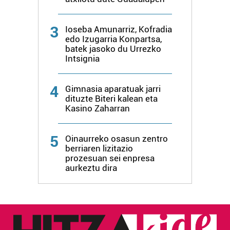
3
Ioseba Amunarriz, Kofradia
edo Izugarria Konpartsa,
batek jasoko du Urrezko
Intsignia
4
Gimnasia aparatuak jarri
dituzte Biteri kalean eta
Kasino Zaharran
5
Oinaurreko osasun zentro
berriaren lizitazio
prozesuan sei enpresa
aurkeztu dira