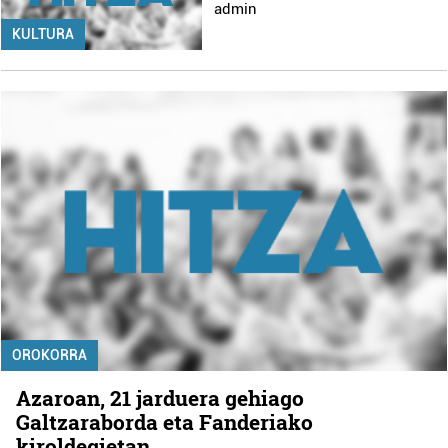
admin
KULTURA
OROKORRA
Azaroan, 21 jarduera gehiago
Galtzaraborda eta Fanderiako
kiroldegietan