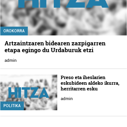
OROKORRA
Artzaintzaren bidearen zazpigarren
etapa egingo du Urdaburuk etzi
admin
Preso eta iheslarien
eskubideen aldeko ikurra,
herritarren esku
admin
POLITIKA