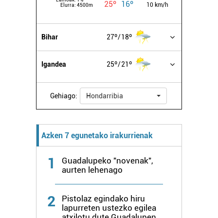
25º
16º
10 km/h
Elurra:
4500m
Bihar
27º
18º
Igandea
25º
21º
Gehiago:
Hondarribia
Azken 7 egunetako irakurrienak
1
Guadalupeko "novenak",
aurten lehenago
2
Pistolaz egindako hiru
lapurreten ustezko egilea
atxilotu dute Guadalupen