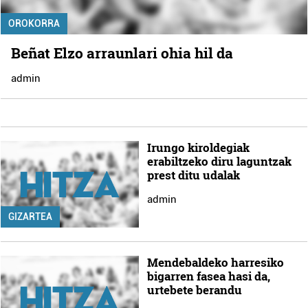
OROKORRA
Beñat Elzo arraunlari ohia hil da
admin
Irungo kiroldegiak
erabiltzeko diru laguntzak
prest ditu udalak
admin
GIZARTEA
Mendebaldeko harresiko
bigarren fasea hasi da,
urtebete berandu