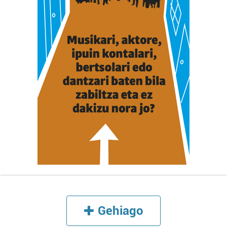
Lortu zure datu pertsonalak prozesatzeko moduari
buruzko informazio gehiago eta ezarri zure lehentasunak
datuen atalean. Edozein unetan alda edo ken dezakezu
zure baimena Cookieen adierazpenean.
Webgune honek cookie propioak eta hirugarrenen cookie-
fitxategiak erabiltzen ditu. Zure esperientzia eta
zerbitzuak hobetzeko asmoz, cookie teknologiaz
baliatzen gara. Ohar hau onartuz gero, teknologia hori
erabiltzeko baimen esplizitua ematen diguzu.
Gehiago
irakurri
Gehiago