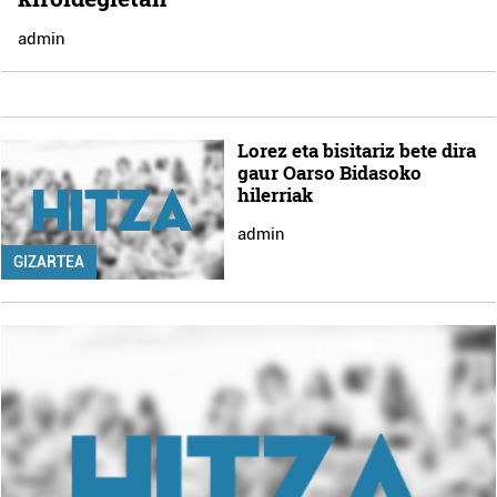
admin
Lorez eta bisitariz bete dira
gaur Oarso Bidasoko
hilerriak
admin
GIZARTEA