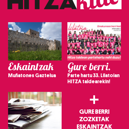
Eskaintzak
Gure berri.
Muñatones Gaztelua
Parte hartu 33. Lilatoian
HITZA taldearekin!
+
GURE BERRI
ZOZKETAK
ESKAINTZAK