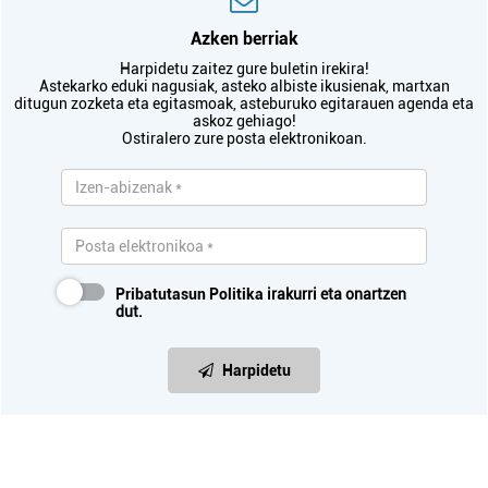
Azken berriak
Harpidetu zaitez gure buletin irekira!
Astekarko eduki nagusiak, asteko albiste ikusienak, martxan
ditugun zozketa eta egitasmoak, asteburuko egitarauen agenda eta
askoz gehiago!
Ostiralero zure posta elektronikoan.
Pribatutasun Politika
irakurri eta onartzen
dut.
Harpidetu