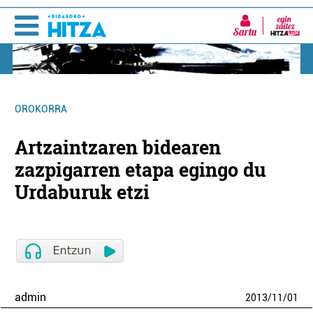
Sartu
OROKORRA
Artzaintzaren bidearen
zazpigarren etapa egingo du
Urdaburuk etzi
admin
2013
/
11
/
01