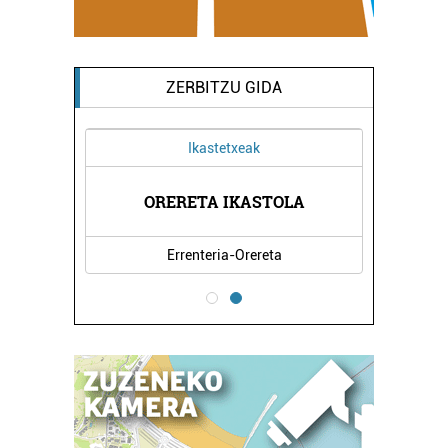
ZERBITZU GIDA
Ikastetxeak
A
ORERETA IKASTOLA
Errenteria-Orereta