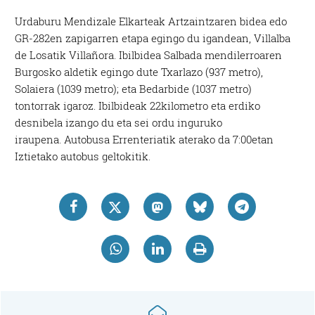
Urdaburu Mendizale Elkarteak Artzaintzaren bidea edo
GR-282en zapigarren etapa egingo du igandean, Villalba
de Losatik Villañora. Ibilbidea Salbada mendilerroaren
Burgosko aldetik egingo dute Txarlazo (937 metro),
Solaiera (1039 metro); eta Bedarbide (1037 metro)
tontorrak igaroz. Ibilbideak 22kilometro eta erdiko
desnibela izango du eta sei ordu inguruko
iraupena. Autobusa Errenteriatik aterako da 7:00etan
Iztietako autobus geltokitik.