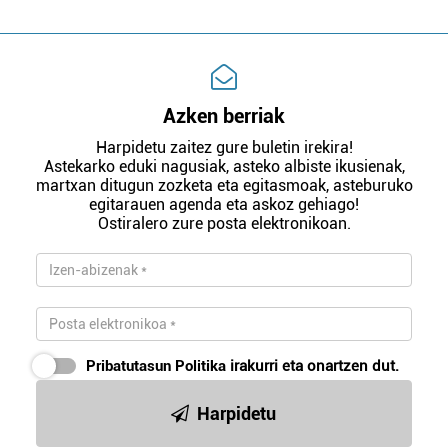
Azken berriak
Harpidetu zaitez gure buletin irekira!
Astekarko eduki nagusiak, asteko albiste ikusienak,
martxan ditugun zozketa eta egitasmoak, asteburuko
egitarauen agenda eta askoz gehiago!
Ostiralero zure posta elektronikoan.
Pribatutasun Politika
irakurri eta onartzen dut.
Harpidetu