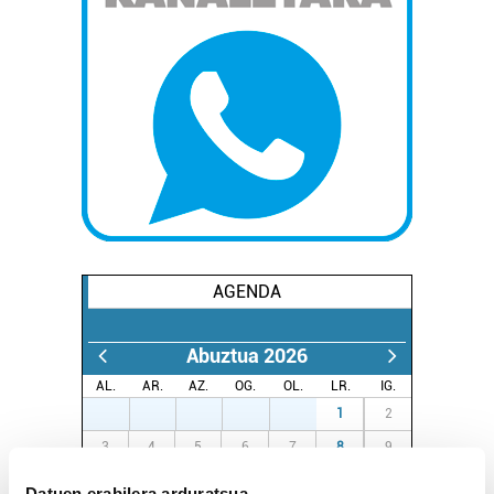
AGENDA
Abuztua 2026
AL.
AR.
AZ.
OG.
OL.
LR.
IG.
27
28
29
30
31
1
2
3
4
5
6
7
8
9
10
11
12
13
14
15
16
Datuen erabilera arduratsua