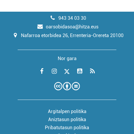
943 34 03 30
oarsobidasoa@hitza.eus
Nafarroa etorbidea 26, Errenteria-Orereta 20100
Nor gara
Argitalpen politika
Aniztasun politika
Pribatutasun politika