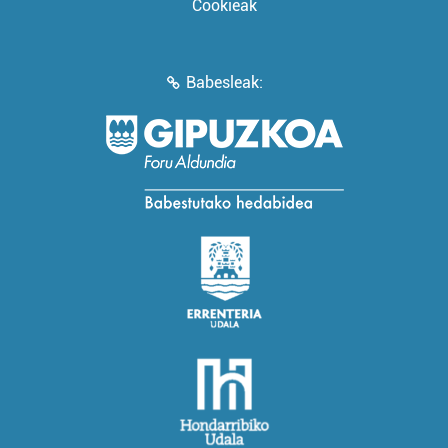
Cookieak
Babesleak: