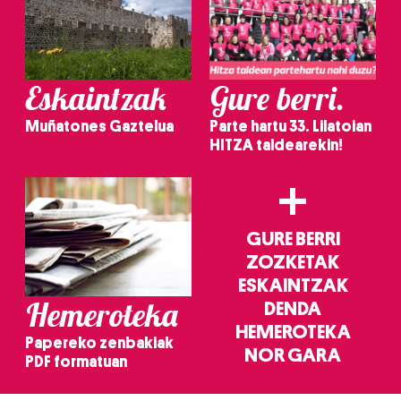
Eskaintzak
Gure berri.
Muñatones Gaztelua
Parte hartu 33. Lilatoian
HITZA taldearekin!
+
GURE BERRI
ZOZKETAK
ESKAINTZAK
Hemeroteka
DENDA
HEMEROTEKA
Papereko zenbakiak
NOR GARA
PDF formatuan