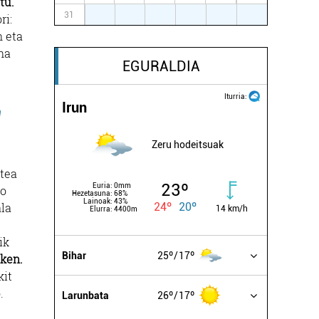
tu.
31
1
2
3
4
5
6
ri:
n eta
na
EGURALDIA
Iturria:
Irun
a
Zeru hodeitsuak
itea
23º
Euria:
0mm
do
Hezetasuna:
68%
Lainoak:
43%
24º
20º
ala
14 km/h
Elurra:
4400m
ik
Bihar
25º
17º
oken.
kit
.
Larunbata
26º
17º