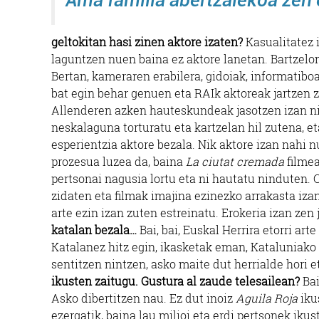
geltokitan hasi zinen aktore izaten?
Kasualitatez 
laguntzen nuen baina ez aktore lanetan. Bartzelon
Bertan, kameraren erabilera, gidoiak, informatiboa
bat egin behar genuen eta RAIk aktoreak jartzen z
Allenderen azken hauteskundeak jasotzen izan nin
neskalaguna torturatu eta kartzelan hil zutena, e
esperientzia aktore bezala. Nik aktore izan nahi n
prozesua luzea da, baina
La ciutat cremada
filmea
pertsonai nagusia lortu eta ni hautatu ninduten.
zidaten eta filmak imajina ezinezko arrakasta iza
arte ezin izan zuten estreinatu. Erokeria izan ze
katalan bezala…
Bai, bai, Euskal Herrira etorri ar
Katalanez hitz egin, ikasketak eman, Kataluniak
sentitzen nintzen, asko maite dut herrialde hori e
ikusten zaitugu. Gustura al zaude telesailean?
Bai
Asko dibertitzen nau. Ez dut inoiz
Aguila Roja
iku
ezergatik, baina lau milioi eta erdi pertsonek ikus