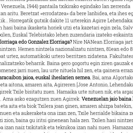
, Venezuela, 1944) pantaila txikirako egindako lan zerrenda
n aritu. Beretzat «errodatzea» da bere lanbidea, eta ihes e
tatik… Horregatik gutxik dakite 11 urterekin Agirre Lehendaka
 hasi baina ikasketa horiek utzi eta kazetari egin zela, Sal
len, Euskal Telebistako lehen zuzendaria izateko eskaintz
Elorriaga edo Gonzalez Elorriaga?
Nire NANean Elorriaga jar
 nintzen. Hemen nintzela nazionalizatu nintzen, 81ean edo 
bat urtez, automatikoki urtero berritzen zidatena. Fakultate
nalizatzeko beharrik. Baina gero gogortu egin ziren gauzak 
menez jarri nuen, lau urte nituela hil zen, eta gainera erra
racaibon jaioa, euskal iheslarien semea.
Bai, ama Algortak
eta aitona, amaren aita, Agirreren [Jose Antonio, Lehendaka
girrek Txile bisitatu zuen. Hamaika urte nituen nik, eta arga
n. Ama asko ezagutzen zuen Agirrek.
Venezuelan jaio baina 
eta aita eta biok Txilera joan ginen, amaren ahizpa batekin,
enuen eta aukeraketa ona izan zen, Txile herrialde bikaina z
i zion, baina gu iritsi ginenean hala zen. Txilen hasi nintze
a izan naiz txikitatik eta teknikoa izan nahi nuen. Hamazaz