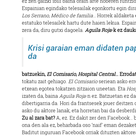
ez zen gaizki ibili baina orain arte hoberen funt
Espainian egindako telesailak egonkortu egin dira
Los Serrano
,
Médico de familia
… Horrek aldaketa 
estatuko telesailek hartu dute haien lekua. Espai
zera da, diru gutxi dagoela.
Aguila Roja
-k ez dauk
Krisi garaian eman didaten pap
da
batzuekin,
El Comisario
,
Hospital Central
… Erroda
tokatu zait gehiago.
El Comisario
seriean asko err
etxean egotea tokatzen zitzaion uneetan. Eta
Hosp
izaten da, baina
Aguila Roja
-n ez. Batzuetan ez da
dibertigarria da. Hori da frantsesek jouer deitzen d
asko du aktore lanak, eta horretan bai da desberd
Zu al zara bat?
A, ez. Ez dakit zer den Facebook… b
ona den ala ez, beharbada oso ‘naif’ eman dezaket
Baditut inguruan Facebook orriak dituzten aktore