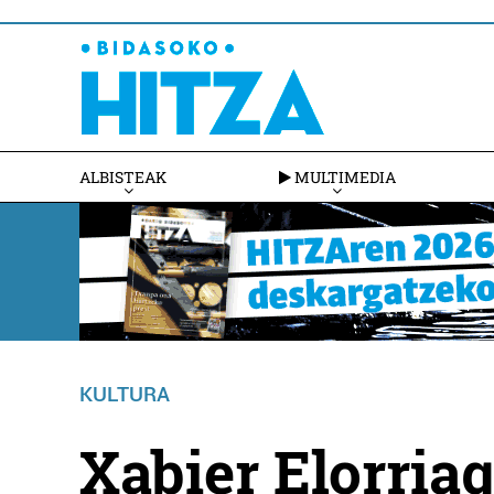
ALBISTEAK
MULTIMEDIA
KULTURA
Xabier Elorriag