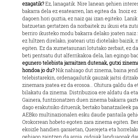
ezagatik?
Ez, lanagatik. Nire lanean gehien inter
bakarra dela ez esatearren, lan egitea da. Inoiz 
dagoen hori guztia, ez naiz gai izan egiteko. Lani
batzuetan gertatzen da norbaitek zu ikusi eta zut
berriro ikusteko modu bakarra delako joaten naiz 
ez hiltzen direlako, joateari utzi diotelako baizik,
egiten. Ez da xumetasunari lotutako zerbait, ez da
beti pentsatu dut alferrikakoa dela, lan egingo b
egunero telebista jarraitzen dutenak, gutxi zine
hondoa jo du?
Nik nahiago dut zinema, baina jend
telebistarekin, ordenagailutik gauzak jaitsi ditza
zinemara joatea ez da erosoa… Ohitura galdu da et
bilakatu da zinema. Distribuzioa ere aldatu da et
Gainera, funtzionatzen duen zinema bakarra gazt
dago erakutsiko dituenik, bertako banatzaileek pan
AEBko multinazionalen esku daude pantaila geh
Orokorrean hobeto egoten zara zinema egiten. Ben
ekoizle handien garaietan, Querejeta eta horrelak
gehiago zaintzen da argia, gidoiak landuagoak da