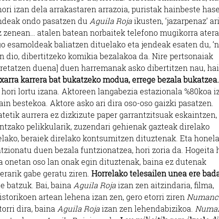
hori izan dela arrakastaren arrazoia, puristak hainbeste has
jendeak ondo pasatzen du
Aguila Roja
ikusten, ‘jazarpenaz’ ar
ez zenean… atalen batean norbaitek telefono mugikorra ater
go esamoldeak baliatzen dituelako eta jendeak esaten du, ‘
 dio, dibertitzeko komikia bezalakoa da. Nire pertsonaiak
pretatzen duena] duen harremanak asko dibertitzen nau, ha
n txarra karrera bat bukatzeko modua, errege bezala bukatzea.
 hori lortu izana. Aktoreen langabezia estazionala %80koa i
in bestekoa. Aktore asko ari dira oso-oso gaizki pasatzen.
atetik aurrera ez dizkizute paper garrantzitsuak eskaintzen,
tzako pelikkularik, zuzendari gehienak gazteak direlako
lako, beraiek direlako kontsumitzen dituztenak. Eta honel
tzionatu duen bezala funtzionatzea, hori zoria da. Hogeita
a onetan oso lan onak egin dituztenak, baina ez dutenak
erarik gabe geratu ziren.
Horrelako telesailen unea ere bada
te batzuk. Bai, baina
Aguila Roja
izan zen aitzindaria, filma,
istorikoen artean lehena izan zen, gero etorri ziren
Numanc
torri dira, baina
Aguila Roja
izan zen lehendabizikoa.
Numa