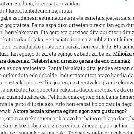
esatzen zaidana, interesatzen zaidan
ez dut landu lanbidearen inguruan
k gabe zaudenean estreinaldietara eta sarietara joaten zara, 
az gogoratzea. Baina aspaldiko urteetan nirekin lan egin du
ni horrelakoetara. Eta gero eta gutxiago dira aurkitzen ditu
 nekatuta daudelako. Beti saiatu izan naiz publizitatetik ihes
 hori, ez zaidalako gustatzen baizik, horregatik da. Eta gain
aduzu lan egingo duzu, eta egingo ez baduzu, ba ez.
Milioika 
mara doazenak. Telebistaren urrezko garaia da edo zinemak
ea ez doa aretoetara. Pantailak aldatu dira, jendea etxean 
ke ordainduta edo debalde. Industriarentzat arazo handia da
a gazteak baino ez dira joaten; gazteentzako gizarte ekintz
a ia merkataritza guneetan bakarrik daude aretoak, ez da err
eei zuzendutakoa da. Pelikula onak egiten dira baina heme
taila gutxi dituztelako. Arlo hori erabat kolonizatuta dago
ienak.
Aktore bezala zinema egiten egon zara gusturago?
o, orain aurrekontuengatik arazo bat baino gehiago dago, b
oekin, askoz hobea zen zinea egitea. Zinean, plano gehiago
ude, pertsonaiak osatuagoak… Telesailek gidoi errazak beha