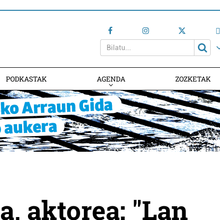
PODKASTAK
AGENDA
ZOZKETAK
AGENDAN PARTE HARTU
a, aktorea: "Lan