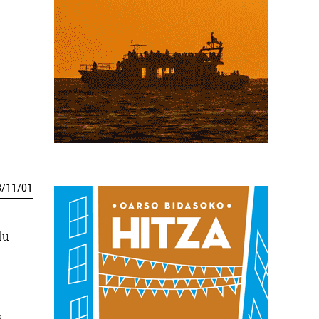
3
/
11
/
01
du
a