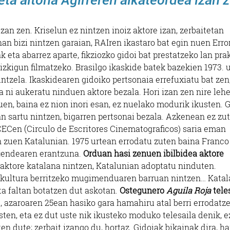
izan zen. Kriselun ez nintzen inoiz aktore izan, zerbaitetan
an bizi nintzen garaian, RAIren ikastaro bat egin nuen Err
k eta abarrez aparte, fikziozko gidoi bat prestatzeko lan pra
izkigun filmatzeko. Brasilgo ikaskide batek bazekien 1973. 
tzela. Ikaskidearen gidoiko pertsonaia errefuxiatu bat zen
ta ni aukeratu ninduen aktore bezala. Hori izan zen nire leh
uen, baina ez nion inori esan, ez nuelako modurik ikusten. G
n sartu nintzen, bigarren pertsonai bezala. Azkenean ez zu
 CECen (Circulo de Escritores Cinematograficos) saria eman
n zuen Katalunian. 1975 urtean errodatu zuten baina Franco 
n jendearen erantzuna.
Orduan hasi zenuen ibilbidea aktore
te aktore katalana nintzen, Katalunian adoptatu ninduten.
o kultura berritzeko mugimenduaren barruan nintzen… Kata
ta faltan botatzen dut askotan.
Ostegunero
Aguila Roja
tele
, azaroaren 25ean hasiko gara hamahiru atal berri errodatze
sten, eta ez dut uste nik ikusteko moduko telesaila denik, e
ten dute; zerbait izango du, hortaz. Gidoiak bikainak dira, ha