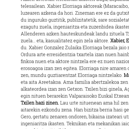
telesailean. Xabier Elorriaga aktoreak (Maracaibo
luzearen azkena da hori. Zineman ere ez da gutxita
du inguruko guztitik, publizitatetik, sare soziale
ezagutu zuela, ingeniaritza eta zuzenbidea ikasten
Allenderen azken hauteskundeak landu zituela Txi
zuela… eta, kasualitatez egin zela aktore.
Xabier, 
du. Xabier Gonzalez Zulaika Elorriaga bezala jaio
Ordura arte erresidentzia txartela izan nuen hain
finkoa nuen eta aktore nintzela ere ez nuen nazio
erosoagoa izan zen egitea. Elorriaga nire amaren o
zen, mundu guztiarentzat Elorriaga nintzelako.
Ma
eta aita Areetakoa. Ama familia abertzalekoa zen 
alkateordea izan zen Getxon. Txilen bizi ginela, A
egin nituen berarekin Valparaisoko Euskal Etxea
Txilen hazi zinen.
Lau urte nituenean ama hil zen 
aitarekin ezkondu zena. Han bizitza berria hasi g
Gero, gertatu zenaren ondoren, bikaina izateari utz
ingeniaritza ikasten. Teknikan eta mekanikan iaio