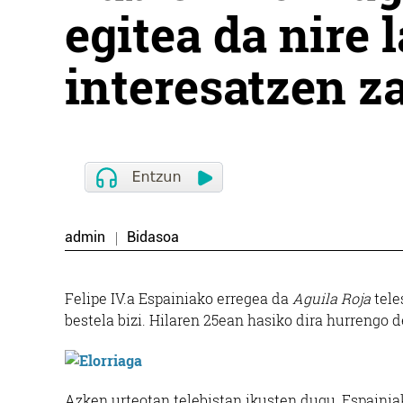
egitea da nire
interesatzen z
admin
Bidasoa
Felipe IV.a Espainiako erregea da
Aguila Roja
tele
bestela bizi. Hilaren 25ean hasiko dira hurrengo 
Azken urteotan telebistan ikusten dugu, Espainia