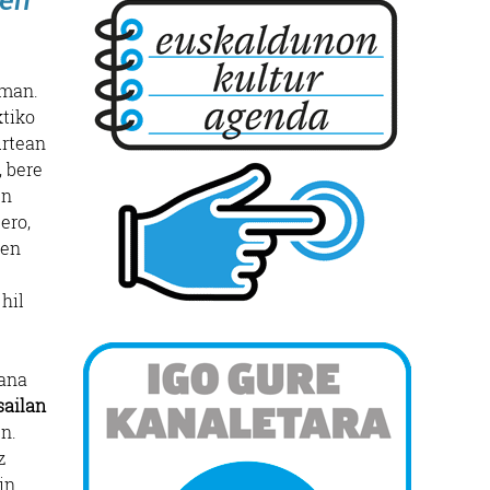
oman.
ktiko
urtean
, bere
en
ero,
ten
hil
lana
sailan
n.
z
in