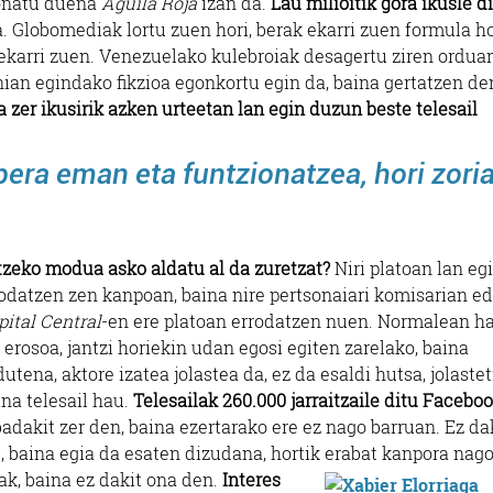
zionatu duena
Aguila Roja
izan da.
Lau milioitik gora ikusle di
. Globomediak lortu zuen hori, berak ekarri zuen formula ho
ekarri zuen. Venezuelako kulebroiak desagertu ziren ordua
nian egindako fikzioa egonkortu egin da, baina gertatzen de
a zer ikusirik azken urteetan lan egin duzun beste telesail
era eman eta funtzionatzea, hori zori
tzeko modua asko aldatu al da zuretzat?
Niri platoan lan eg
odatzen zen kanpoan, baina nire pertsonaiari komisarian e
ital Central
-en ere platoan errodatzen nuen. Normalean h
 erosoa, jantzi horiekin udan egosi egiten zarelako, baina
utena, aktore izatea jolastea da, ez da esaldi hutsa, jolastet
ina telesail hau.
Telesailak 260.000 jarraitzaile ditu Facebo
adakit zer den, baina ezertarako ere ez nago barruan. Ez da
, baina egia da esaten dizudana, hortik erabat kanpora nago
ak, baina ez dakit ona den.
Interes