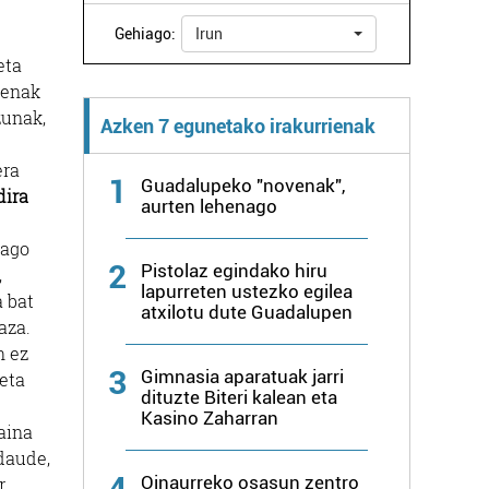
Gehiago:
Irun
eta
tenak
zunak,
Azken 7 egunetako irakurrienak
era
1
Guadalupeko "novenak",
dira
aurten lehenago
dago
2
Pistolaz egindako hiru
,
lapurreten ustezko egilea
a bat
atxilotu dute Guadalupen
aza.
n ez
3
Gimnasia aparatuak jarri
 eta
dituzte Biteri kalean eta
Kasino Zaharran
aina
 daude,
4
Oinaurreko osasun zentro
r