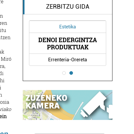
re
ZERBITZU GIDA
en
rren
Estetika
itu
ntzen
IN
DENOI EDERGINTZA
PRODUKTUAK
ak
 Miró
Errenteria-Orereta
ra,
di
ahi
i
n
osia
viako
ein
zen