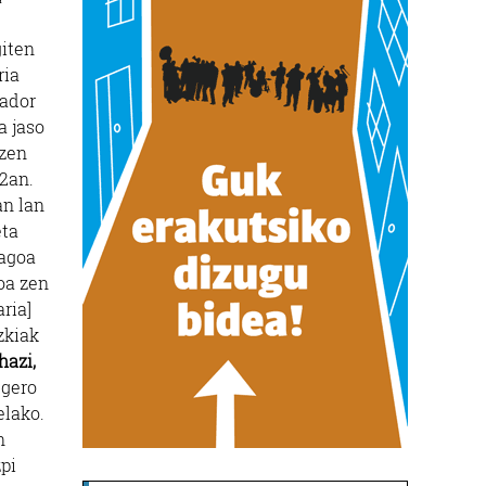
giten
ria
vador
a jaso
tzen
82an.
an lan
eta
zagoa
oa zen
ria]
zkiak
hazi,
 gero
elako.
n
pi