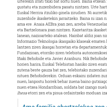
urterekin irrati txiki bat sortu nuen. Baina etxean
gustatu eta zuzenbidera pasatu nintzen. Urte harta
Euskal Herrira itzuliko ginela zirudien. Ni aurret
zuzenbide ikasketekin jarraitzeko. Baina ni izan ni
Higiezin agentziak
ama ere. Anaia AEBra joan zen, arreba Venezuela
eta Bartzelonara joan nintzen. Kazetaritza ikasket
ATERPE HIGIEZIN
D
lanean, nazioarteko atalean. Hainbat aldiz joan n
AGENTZIA
Informazio Teknologia ikasgaiko klaseak ematen h
lantzen ziren ikasgai horretan eta departamentuko
Errenteria-Orereta
Fundazioan, etorriko ziren telebista autonomikoei 
Iñaki Behobide eta Javier Aranburu. Nik Behobide 
horien harira, Euskal Telebistan hasiko ziren esat
zutena beste gauza bat zen, telebistako zuzendarit
nituen Behobiderekin. Orduan eskaini zidaten zuze
nuen, lanpostu horrek behar zuena baino gutxiag
nuen etxea Hondarribian, soldata bat izango nuela
Ihesa
etorri zen eta pisua ordaintzeko moduan iz
Ama familia abertzalekoa zen 