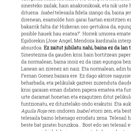
sinesteko zailak, hain anakronikoak, eta nik uste 
dituena.
Isabel
telesaila fidela izango da, baina 
direnean, esamolde hori garai hartan existitzen 
bakarrik falta da! Hizkeran oso gertukoa da, egun
posible hauek hau esatea?’. Horrek umorea ematen
Egidorekin [Jose Angel, Mendoza kardinala inter
absurdoa.
Ez zaitut jubilatu nahi, baina ez da la
Sinestezina da gauden krisi hain bortitzean paper
da normalean, baina inoiz ez da izan egungoa beza
Lanean ari zirenez ari naiz. Eta normalean, adin b
Fernan Gomez bazara ere. Ez dago aktore nagusien
beharbada, eta pelikulak gazteei zuzenduta daude
krisi garaian eman didaten papera ematea eta fun
urte daramat honetan eta ezagutzen ditut pelikul
funtzionatu, ez dituztelako ondo erakutsi. Eta auk
Aguila Roja
-ren ondoren
Isabel
etorri zen, eta bes
telesaila baino lehenago errodatu zena. Telesail h
beste bat piratei buruzkoa… Bost edo sei telesail e