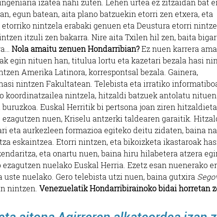
 ingeniaria izatea nahi zuten. Lehen urtea ez zitzaidan bat e
n, egun batean, aita plano batzuekin etorri zen etxera, eta
ik etorriko nintzela erabaki genuen eta Deustura etorri nintz
ntzen itzuli zen bakarra. Nire aita Txilen hil zen, baita biga
Estetika
Higiezin agentziak
ra…
Nola amaitu zenuen Hondarribian?
Ez nuen karrera ama
ak egin nituen han, titulua lortu eta kazetari bezala hasi ni
ENOI EDERGINTZA
ATERPE HIGIEZ
intzen Amerika Latinora, korrespontsal bezala. Gainera,
PRODUKTUAK
AGENTZIA
asi nintzen Fakultatean. Telebista eta irratiko informatibo
 koordinatzailea nintzela, hitzaldi batzuek antolatu nituen
Errenteria-Orereta
Errenteria-Orereta
buruzkoa. Euskal Herritik bi pertsona joan ziren hitzaldieta
ezagutzen nuen, Kriselu antzerki taldearen garaitik. Hitzal
ari eta aurkezleen formazioa egiteko deitu zidaten, baina n
za eskaintzea. Etorri nintzen, eta bikoizketa ikastaroak has
ndaritza, eta onartu nuen, baina hiru hilabetera atzera egi
o ezagutzen nuelako Euskal Herria. Ezetz esan nuenerako er
 uste nuelako. Gero telebista utzi nuen, baina gutxira
Sego
an nintzen.
Venezuelatik Hondarribirainoko bidai horretan z
eta aitona Agirreren alkateordea izan 