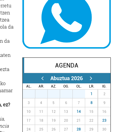
erretu
itzen
atzea
nola da
in da
zaten
AGENDA
 ezta
Abuztua 2026
ako
AL.
AR.
AZ.
OG.
OL.
LR.
IG.
 hamar
27
28
29
30
31
1
2
3
4
5
6
7
8
9
, ez?
10
11
12
13
14
15
16
ia
,
17
18
19
20
21
22
23
ncia
24
25
26
27
28
29
30