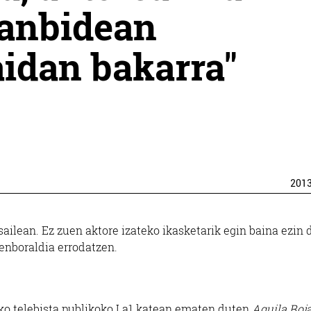
 lanbidean
aidan bakarra"
201
sailean. Ez zuen aktore izateko ikasketarik egin baina ezin 
denboraldia errodatzen.
ko telebista publikoko La1 katean ematen duten
Aguila Roj