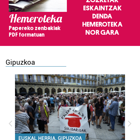
ESKAINTZAK
Hemeroteka
DENDA
HEMEROTEKA
Papereko zenbakiak
NOR GARA
PDF formatuan
Gipuzkoa
EUSKAL HERRIA, GIPUZKOA