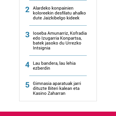
2
Alardeko konpainien
koloreekin desfilatu ahalko
dute Jaizkibelgo kideek
3
Ioseba Amunarriz, Kofradia
edo Izugarria Konpartsa,
batek jasoko du Urrezko
Intsignia
4
Lau bandera, lau lehia
ezberdin
5
Gimnasia aparatuak jarri
dituzte Biteri kalean eta
Kasino Zaharran