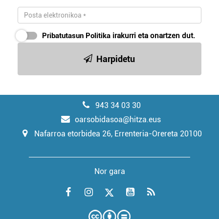
Pribatutasun Politika
irakurri eta onartzen dut.
Harpidetu
943 34 03 30
oarsobidasoa@hitza.eus
Nafarroa etorbidea 26, Errenteria-Orereta 20100
Nor gara