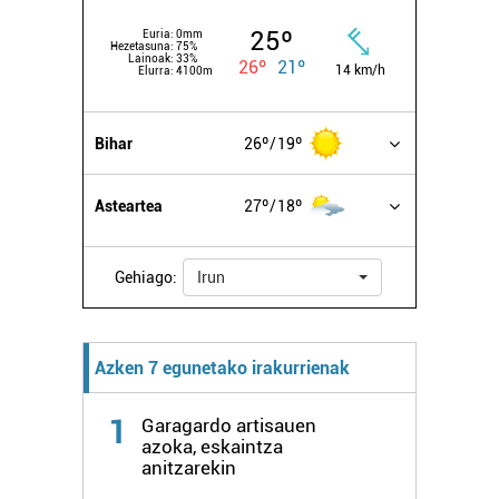
25º
Euria:
0mm
Hezetasuna:
75%
Lainoak:
33%
26º
21º
14 km/h
Elurra:
4100m
Bihar
26º
19º
Asteartea
27º
18º
Gehiago:
Irun
Azken 7 egunetako irakurrienak
1
Garagardo artisauen
azoka, eskaintza
anitzarekin