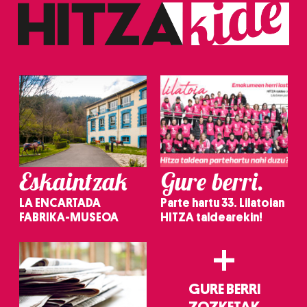
Eskaintzak
Gure berri.
LA ENCARTADA
Parte hartu 33. Lilatoian
FABRIKA-MUSEOA
HITZA taldearekin!
+
GURE BERRI
ZOZKETAK