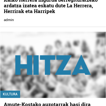
ardatza izatea eskatu dute La Herrera,
Herrirak eta Harripek
admin
KULTURA
Amute-Kostako auzotarrak hasi dira