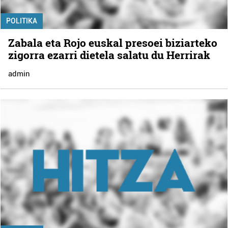
POLITIKA
Zabala eta Rojo euskal presoei biziarteko
zigorra ezarri dietela salatu du Herrirak
admin