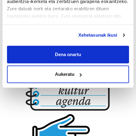
audientzia-ikerketa eta zerbitzuen garapena eskaintzeko.
Zure datuak nork eta zertarako erabiltzen dituen
hautatzeko aukera duzu. Zure onespena aldatzen edo
deuseztatzen ahal duzu edozein momentutan, Cookie
deklaraziotik edo Privacy triggerean klikatuz.
Xehetasunak ikusi
If you allow, we would also like to:
Collect information about your geographical
Dena onartu
location which can be accurate to within several
meters
Aukeratu
Identify your device by actively scanning it for
specific characteristics (fingerprinting)
Find out more about how your personal data is processed
and set your preferences in the
details section
.
Guk eta gure bazkideek zure datu pertsonalak
prozesatzen ditugu, zure IP zenbakia, besteak beste,
teknologia erabiliz, cookieak adibidez, iragarki eta eduki
pertsonalizatuak eskaintzeko, iragarkiak eta edukia