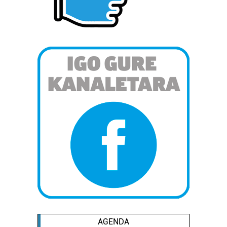
neurtzeko, jendeari buruzko informazioa biltzeko eta
produktuak garatzeko. Zure datuak nork eta zertarako
erabiltzen dituen hauta dezakezu.
Bazkide batzuek ez dizute baimenik eskatzen, eta beren
interes komertzial legitimoetan babesten dira. Ikusi gure
bazkideen zerrenda, beren ustez zein helburutarako
duten interes legitimoa eta horren aurka nola egin
dezakezun ikusteko.
Lortu zure datu pertsonalak prozesatzeko moduari
buruzko informazio gehiago eta ezarri zure lehentasunak
datuen atalean. Edozein unetan alda edo ken dezakezu
zure baimena Cookieen adierazpenean.
Webgune honek cookie propioak eta hirugarrenen cookie-
fitxategiak erabiltzen ditu. Zure esperientzia eta
zerbitzuak hobetzeko asmoz, cookie teknologiaz
AGENDA