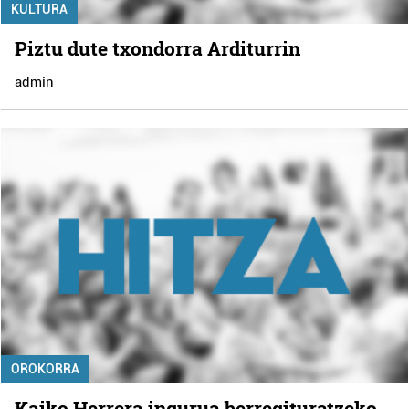
KULTURA
Piztu dute txondorra Arditurrin
admin
OROKORRA
Kaiko Herrera ingurua berregituratzeko