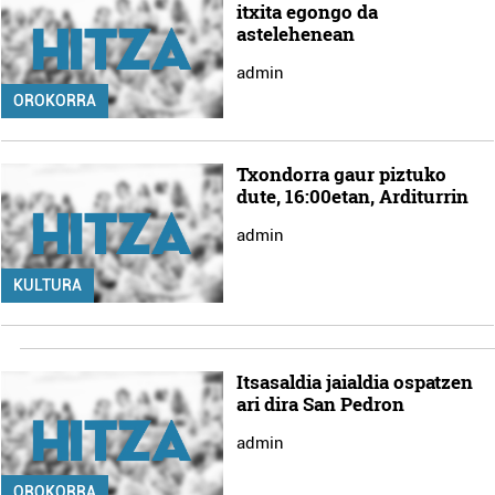
itxita egongo da
astelehenean
admin
OROKORRA
Txondorra gaur piztuko
dute, 16:00etan, Arditurrin
admin
KULTURA
Itsasaldia jaialdia ospatzen
ari dira San Pedron
admin
OROKORRA