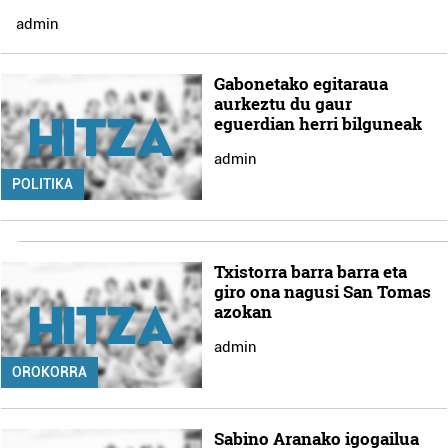
admin
Gabonetako egitaraua
aurkeztu du gaur
eguerdian herri bilguneak
admin
POLITIKA
Txistorra barra barra eta
giro ona nagusi San Tomas
azokan
admin
OROKORRA
Sabino Aranako igogailua