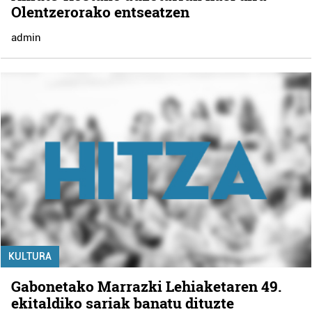
Olentzerorako entseatzen
admin
KULTURA
Gabonetako Marrazki Lehiaketaren 49.
ekitaldiko sariak banatu dituzte