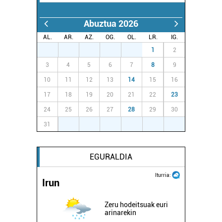
baliatzen gara. Ohar hau onartuz gero, teknologia hori
erabiltzeko baimen esplizitua ematen diguzu.
Gehiago
Abuztua 2026
irakurri
AL.
AR.
AZ.
OG.
OL.
LR.
IG.
27
28
29
30
31
1
2
3
4
5
6
7
8
9
10
11
12
13
14
15
16
17
18
19
20
21
22
23
24
25
26
27
28
29
30
31
1
2
3
4
5
6
EGURALDIA
Iturria:
Irun
Zeru hodeitsuak euri
arinarekin