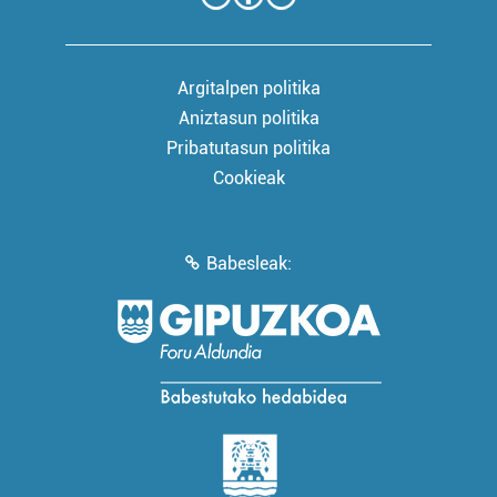
Argitalpen politika
Aniztasun politika
Pribatutasun politika
Cookieak
Babesleak: