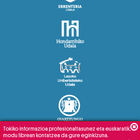
Tokiko informazioa profesionaltasunez eta euskaratik,
modu librean kontatzea da gure eginkizuna.