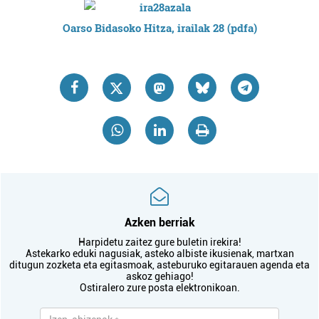
Oarso Bidasoko Hitza, irailak 28 (pdfa)
Azken berriak
Harpidetu zaitez gure buletin irekira!
Astekarko eduki nagusiak, asteko albiste ikusienak, martxan
ditugun zozketa eta egitasmoak, asteburuko egitarauen agenda eta
askoz gehiago!
Ostiralero zure posta elektronikoan.