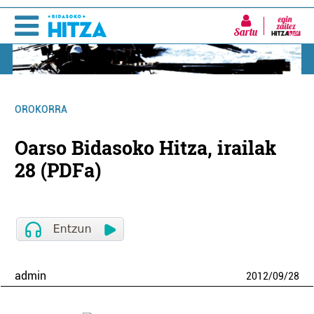
Sartu
OROKORRA
Oarso Bidasoko Hitza, irailak
28 (PDFa)
admin
2012
/
09
/
28