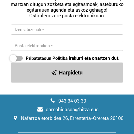
martxan ditugun zozketa eta egitasmoak, asteburuko
egitarauen agenda eta askoz gehiago!
Ostiralero zure posta elektronikoan.
Pribatutasun Politika
irakurri eta onartzen dut.
Harpidetu
943 34 03 30
oarsobidasoa@hitza.eus
Nafarroa etorbidea 26, Errenteria-Orereta 20100