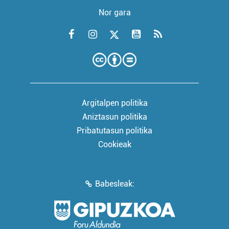
Nor gara
Argitalpen politika
Aniztasun politika
Pribatutasun politika
Cookieak
Babesleak: