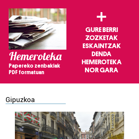
+
GURE BERRI
ZOZKETAK
ESKAINTZAK
Hemeroteka
DENDA
HEMEROTEKA
Papereko zenbakiak
NOR GARA
PDF formatuan
Gipuzkoa