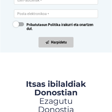
Pribatutasun Politika
irakurri eta onartzen
dut.
Harpidetu