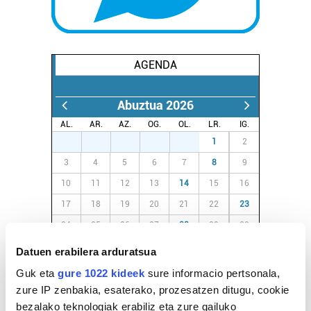
AGENDA
Abuztua 2026
AL.
AR.
AZ.
OG.
OL.
LR.
IG.
27
28
29
30
31
1
2
3
4
5
6
7
8
9
10
11
12
13
14
15
16
17
18
19
20
21
22
23
24
25
26
27
28
29
30
31
1
2
3
4
5
6
Datuen erabilera arduratsua
Guk eta
gure 1022 kideek
sure informacio pertsonala,
zure IP zenbakia, esaterako, prozesatzen ditugu, cookie
EGURALDIA
bezalako teknologiak erabiliz eta zure gailuko