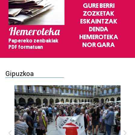
GURE BERRI
ZOZKETAK
ESKAINTZAK
Hemeroteka
DENDA
HEMEROTEKA
Papereko zenbakiak
NOR GARA
PDF formatuan
Gipuzkoa