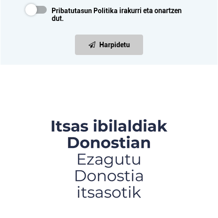
Pribatutasun Politika
irakurri eta onartzen
dut.
Harpidetu