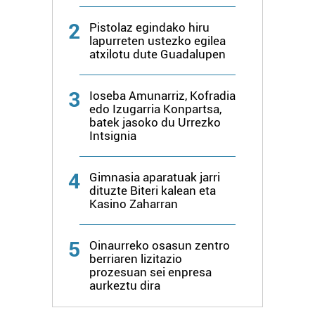
pertsonalizatuak eskaintzeko, iragarkiak eta edukia
2
Pistolaz egindako hiru
neurtzeko, jendeari buruzko informazioa biltzeko eta
lapurreten ustezko egilea
produktuak garatzeko. Zure datuak nork eta zertarako
atxilotu dute Guadalupen
erabiltzen dituen hauta dezakezu.
3
Ioseba Amunarriz, Kofradia
Bazkide batzuek ez dizute baimenik eskatzen, eta beren
edo Izugarria Konpartsa,
interes komertzial legitimoetan babesten dira. Ikusi gure
batek jasoko du Urrezko
bazkideen zerrenda, beren ustez zein helburutarako
Intsignia
duten interes legitimoa eta horren aurka nola egin
dezakezun ikusteko.
4
Gimnasia aparatuak jarri
dituzte Biteri kalean eta
Lortu zure datu pertsonalak prozesatzeko moduari
Kasino Zaharran
buruzko informazio gehiago eta ezarri zure lehentasunak
datuen atalean. Edozein unetan alda edo ken dezakezu
5
Oinaurreko osasun zentro
zure baimena Cookieen adierazpenean.
berriaren lizitazio
prozesuan sei enpresa
Webgune honek cookie propioak eta hirugarrenen cookie-
aurkeztu dira
fitxategiak erabiltzen ditu. Zure esperientzia eta