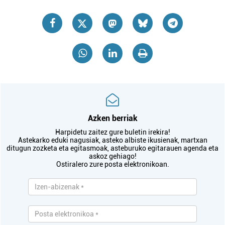
Azken berriak
Harpidetu zaitez gure buletin irekira!
Astekarko eduki nagusiak, asteko albiste ikusienak, martxan
ditugun zozketa eta egitasmoak, asteburuko egitarauen agenda eta
askoz gehiago!
Ostiralero zure posta elektronikoan.