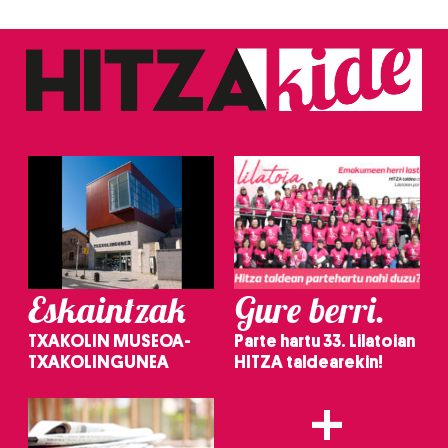
zerbitzuak hobetzeko asmoz, cookie teknologiaz
baliatzen gara. Ohar hau onartuz gero, teknologia hori
erabiltzeko baimen esplizitua ematen diguzu.
Gehiago
irakurri
Eskaintzak
Gure berri.
TXAKOLIN MUSEOA-
Parte hartu 33. Lilatoian
TXAKOLINGUNEA
HITZA taldearekin!
+