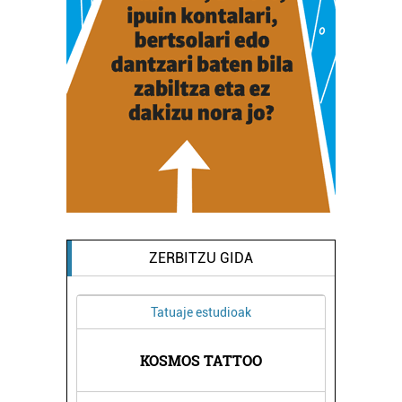
ZERBITZU GIDA
Tatuaje estudioak
A
KOSMOS TATTOO