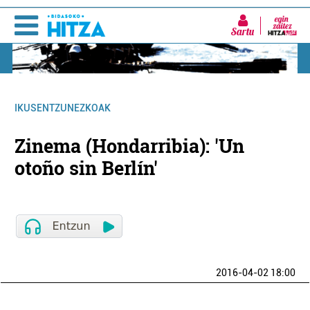
Sartu
IKUSENTZUNEZKOAK
Zinema (Hondarribia): 'Un
otoño sin Berlín'
2016-04-02 18:00