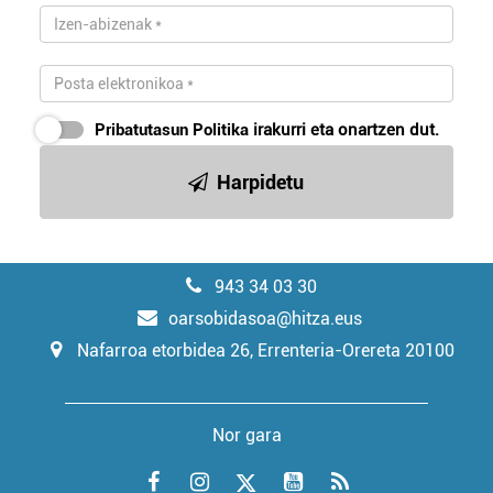
Pribatutasun Politika
irakurri eta onartzen dut.
Harpidetu
943 34 03 30
oarsobidasoa@hitza.eus
Nafarroa etorbidea 26, Errenteria-Orereta 20100
Nor gara