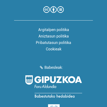
Argitalpen politika
Aniztasun politika
Pribatutasun politika
Cookieak
Babesleak: