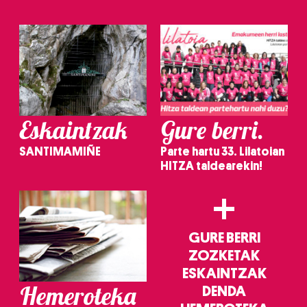
Eskaintzak
Gure berri.
SANTIMAMIÑE
Parte hartu 33. Lilatoian
HITZA taldearekin!
+
GURE BERRI
ZOZKETAK
ESKAINTZAK
Hemeroteka
DENDA