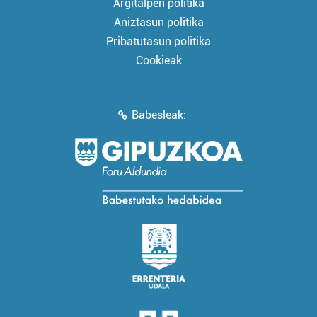
Argitalpen politika
Aniztasun politika
Pribatutasun politika
Cookieak
Babesleak: