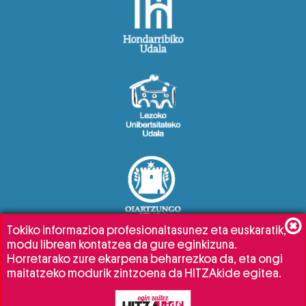
Tokiko informazioa profesionaltasunez eta euskaratik,
modu librean kontatzea da gure eginkizuna.
Horretarako zure ekarpena beharrezkoa da, eta ongi
maitatzeko modurik zintzoena da HITZAkide egitea.