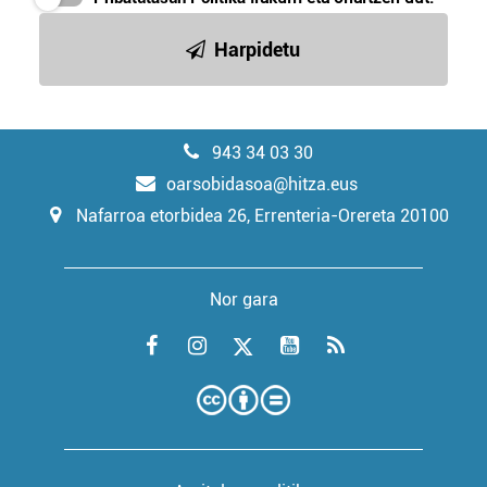
Harpidetu
943 34 03 30
oarsobidasoa@hitza.eus
Nafarroa etorbidea 26, Errenteria-Orereta 20100
Nor gara