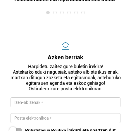
Azken berriak
Harpidetu zaitez gure buletin irekira!
Astekarko eduki nagusiak, asteko albiste ikusienak,
martxan ditugun zozketa eta egitasmoak, asteburuko
egitarauen agenda eta askoz gehiago!
Ostiralero zure posta elektronikoan.
Pribatutasun Politika
irakurri eta onartzen dut.