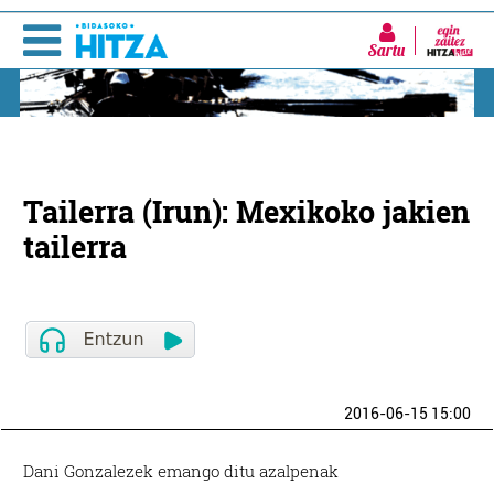
Sartu
Tailerra (Irun): Mexikoko jakien
tailerra
2016-06-15 15:00
Dani Gonzalezek emango ditu azalpenak