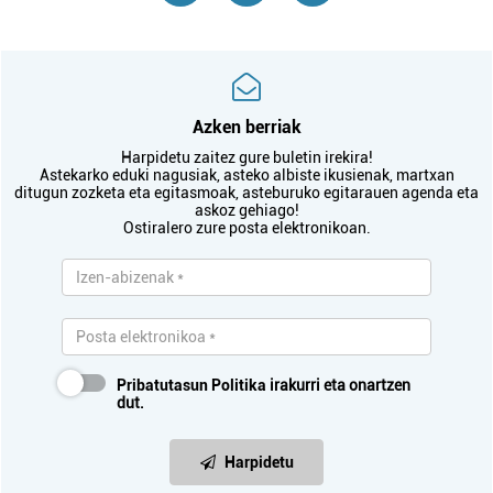
Azken berriak
Harpidetu zaitez gure buletin irekira!
Astekarko eduki nagusiak, asteko albiste ikusienak, martxan
ditugun zozketa eta egitasmoak, asteburuko egitarauen agenda eta
askoz gehiago!
Ostiralero zure posta elektronikoan.
Pribatutasun Politika
irakurri eta onartzen
dut.
Harpidetu