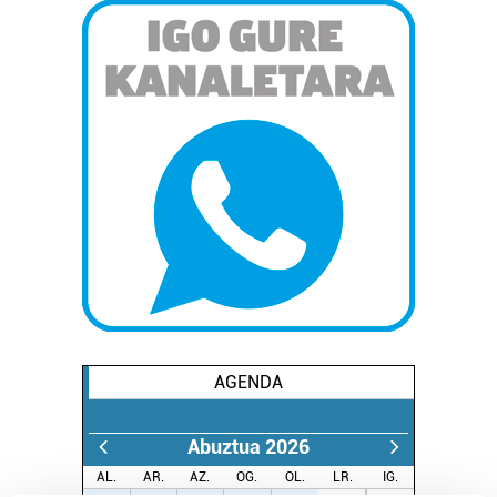
AGENDA
Abuztua 2026
AL.
AR.
AZ.
OG.
OL.
LR.
IG.