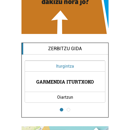
ZERBITZU GIDA
Iturgintza
IKA
GARMENDIA ITURTXOKO
AR
Oiartzun