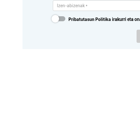
Pribatutasun Politika
irakurri eta on