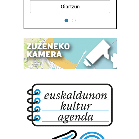
Oiartzun