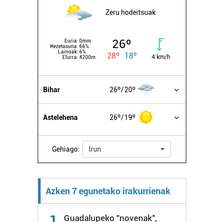
Zeru hodeitsuak
26º
Euria:
0mm
Hezetasuna:
66%
Lainoak:
6%
28º
18º
4 km/h
Elurra:
4200m
Bihar
26º
20º
Astelehena
26º
19º
Gehiago:
Irun
Azken 7 egunetako irakurrienak
1
Guadalupeko "novenak",