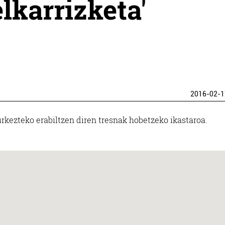
lkarrizketa'
2016-02-1
rkezteko erabiltzen diren tresnak hobetzeko ikastaroa.