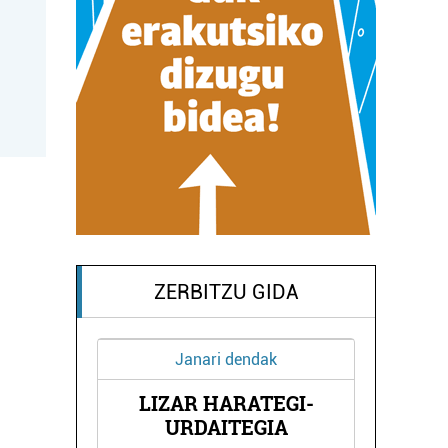
ZERBITZU GIDA
Janari dendak
LIZAR HARATEGI-
TOLA
HAU
URDAITEGIA