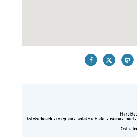
Harpidetu
Astekarko eduki nagusiak, asteko albiste ikusienak, mar
Ostirale