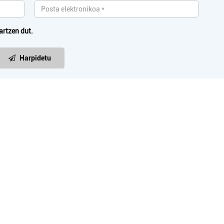
artzen dut.
Harpidetu
Janari dendak
Ikastetxeak
LIZAR HARATEGI-
HAURTZARO IKAS
URDAITEGIA