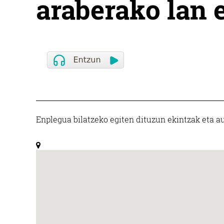
araberako lan e
Enplegua bilatzeko egiten dituzun ekintzak eta au