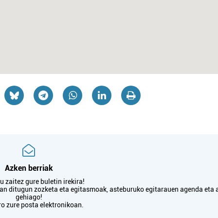
Azken berriak
 zaitez gure buletin irekira!
txan ditugun zozketa eta egitasmoak, asteburuko egitarauen agenda eta 
gehiago!
ro zure posta elektronikoan.