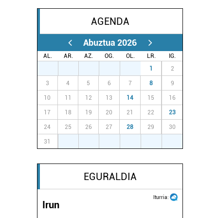
AGENDA
Abuztua 2026
AL.
AR.
AZ.
OG.
OL.
LR.
IG.
27
28
29
30
31
1
2
3
4
5
6
7
8
9
10
11
12
13
14
15
16
17
18
19
20
21
22
23
24
25
26
27
28
29
30
31
1
2
3
4
5
6
EGURALDIA
Iturria:
Irun