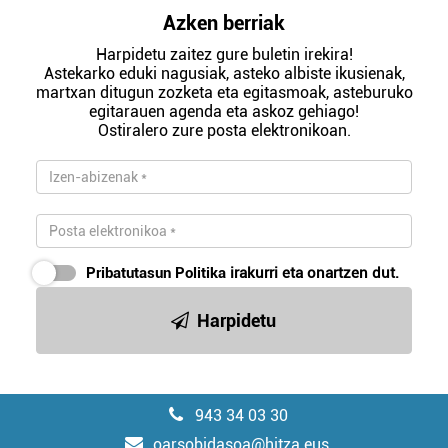
Azken berriak
Harpidetu zaitez gure buletin irekira!
Astekarko eduki nagusiak, asteko albiste ikusienak,
martxan ditugun zozketa eta egitasmoak, asteburuko
egitarauen agenda eta askoz gehiago!
Ostiralero zure posta elektronikoan.
Pribatutasun Politika
irakurri eta onartzen dut.
Harpidetu
943 34 03 30
oarsobidasoa@hitza.eus