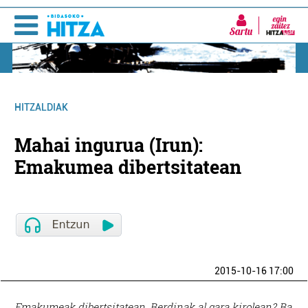
Sartu
HITZALDIAK
Mahai ingurua (Irun):
Emakumea dibertsitatean
2015-10-16 17:00
Emakumeak dibertsitatean. Berdinak al gara kirolean? Ba