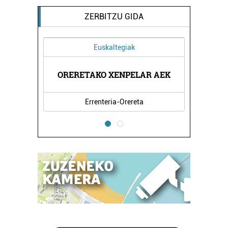
ZERBITZU GIDA
Euskaltegiak
EA
ORERETAKO XENPELAR AEK
Z
Errenteria-Orereta