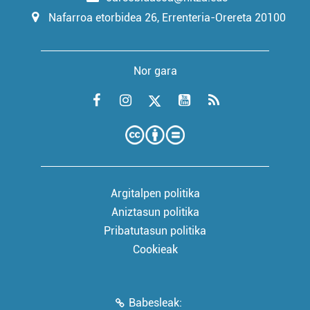
Nafarroa etorbidea 26, Errenteria-Orereta 20100
Nor gara
Argitalpen politika
Aniztasun politika
Pribatutasun politika
Cookieak
Babesleak: