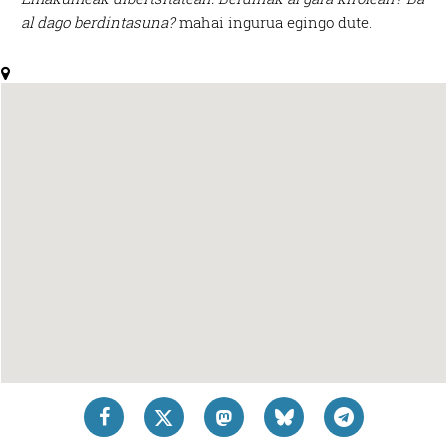
al dago berdintasuna?
mahai ingurua egingo dute.