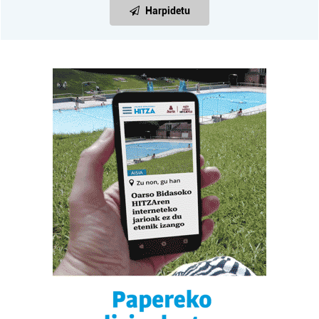
Harpidetu