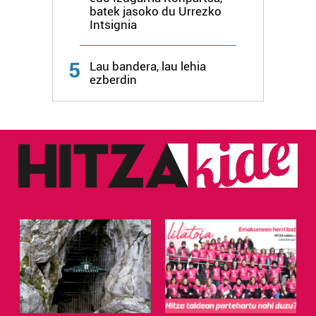
batek jasoko du Urrezko
Intsignia
5
Lau bandera, lau lehia
ezberdin