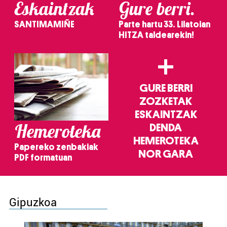
Eskaintzak
Gure berri.
SANTIMAMIÑE
Parte hartu 33. Lilatoian
HITZA taldearekin!
+
GURE BERRI
ZOZKETAK
ESKAINTZAK
Hemeroteka
DENDA
HEMEROTEKA
Papereko zenbakiak
NOR GARA
PDF formatuan
Gipuzkoa