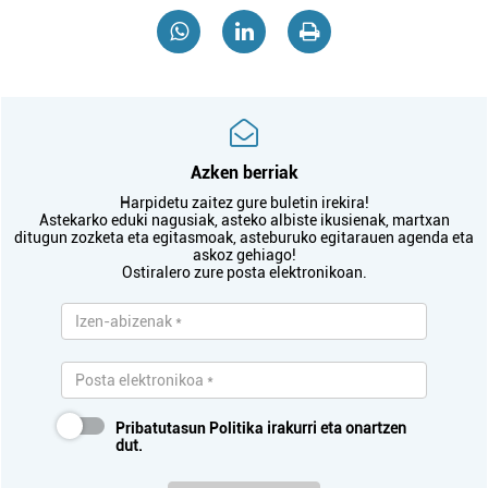
Azken berriak
Harpidetu zaitez gure buletin irekira!
Astekarko eduki nagusiak, asteko albiste ikusienak, martxan
ditugun zozketa eta egitasmoak, asteburuko egitarauen agenda eta
askoz gehiago!
Ostiralero zure posta elektronikoan.
Pribatutasun Politika
irakurri eta onartzen
dut.